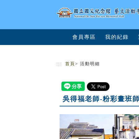
跳到主要內容
網站導覽
會員專區
我的紀錄
:::
首頁
> 活動明細
吳得福老師-粉彩畫班