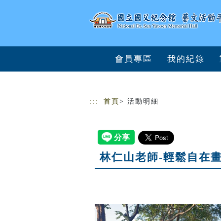
跳到主要內容
網站導覽
會員專區
我的紀錄
:::
首頁
> 活動明細
林仁山老師-輕鬆自在