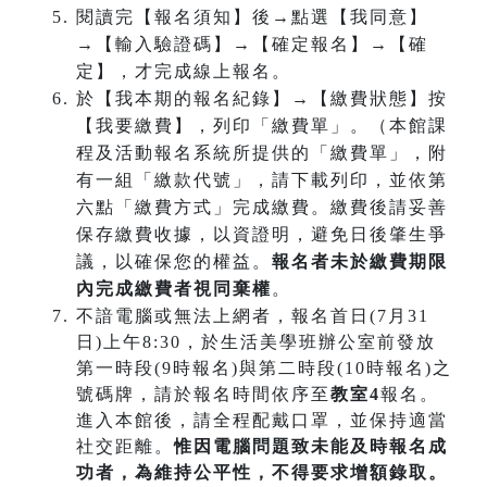
閱讀完【報名須知】後→點選【我同意】
→【輸入驗證碼】→【確定報名】→【確
定】，才完成線上報名。
於【我本期的報名紀錄】→【繳費狀態】按
【我要繳費】，列印「繳費單」。（本館課
程及活動報名系統所提供的「繳費單」，附
有一組「繳款代號」，請下載列印，並依第
六點「繳費方式」完成繳費。繳費後請妥善
保存繳費收據，以資證明，避免日後肇生爭
議，以確保您的權益。
報名者未於繳費期限
內完成繳費者視同棄權
。
不諳電腦或無法上網者，報名首日(7月31
日)上午8:30，於生活美學班辦公室前發放
第一時段(9時報名)與第二時段(10時報名)之
號碼牌，請於報名時間依序至
教室4
報名。
進入本館後，請全程配戴口罩，並保持適當
社交距離。
惟因電腦問題致未能及時報名成
功
者，為維持公平性，不得要求增額錄取。