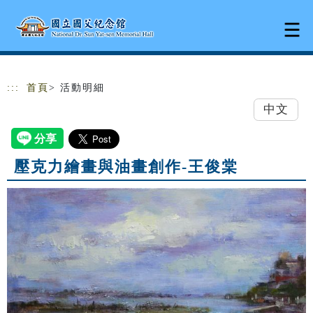
跳到主要內容
網站導覽
:::
首頁
> 活動明細
中文
壓克力繪畫與油畫創作-王俊棠