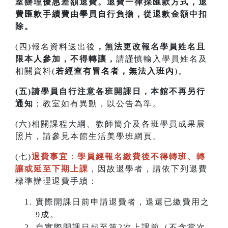
室辦理優惠差額退費。
退費一律採匯款方式，退
費匯款手續費由學員自行負擔，從退款金額中扣
除。
(四)報名資料送出後
，無法更改報名學員姓名且
限本人參加，不得轉讓，
請謹慎輸入學員姓名及
相關資料(
若經查有冒名者，無法入班內
)。
(五)請學員自行注意各班開課日，本館不再另行
通知
；教室如有異動，以公告為準。
(六)相關課程大綱、教師簡介及各班學員成果展
照片，請參見本館生活美學班網頁。
(七)
退費事宜：學員經報名繳費後不得轉班
、
轉
讓或延至下期上課
，因故退學者，請依下列退費
標準辦理退費手續：
實際開課日前申請退費者，退還已繳費用之
9成。
自實際開課日起至第2次上課前（不含當次