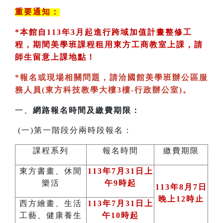
重要通知：
*
本館自113年3月起進行跨域加值計畫整修工
程，期間美學班課程租用東方工商教室
上課，請
師生留意上課地點！
*
報名或現場相關問題，請洽國館美學班辦公區服
務人員(東方科技教學大樓3樓-行政辦公室)
。
一、
網路報名時間及繳費期限：
(一)第一階段分兩時段報名：
課程系列
報名時間
繳費期限
東方書畫、休閒
113
年7月31日上
樂活
午9時起
113
年8月7日
晚上12時止
西方繪畫、生活
113
年7月31日上
工藝、健康養生
午10時起