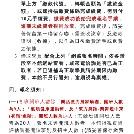
單上方「繳款代號」，轉帳金額為「繳款金
額」，或逕掃描繳費條碼完成繳費，需另付
10元手續費。
繳費成功後始完成報名手續，
逾期未繳費者視同放棄
。完成繳費後，請妥
善保留第一聯留存聯（需蓋收訖章）及繳款
證明（收據），以作為日後繳費證明或退費
之依據。
備取學員:
配合上列「網路報名時間」依各階
段至本館網站查看，或來電洽詢是否已為正
取者，若已遞補為正取學員請於期限內繳
費，本館不另行通知，逾期視為棄權。
四
、
報名須知：
(一)
各班開班人數除
「樂活激力居家瑜珈」開班人數
為9人
；
「氣順健康運動班」及
「
東方舞蹈-樂舞遊中東
其餘班級開班人數
(初階/
進階)」開班人數為14人
；
皆為20人，報名未達開班人數者，本館得視實際
評估調整開課班別及招生人數（
(
請妥善保存繳費