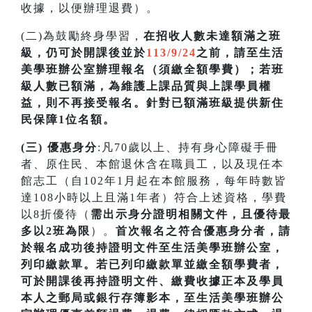
收據，以便辦理退費）。
(二)為鼓勵終身學習，
在招收人數未達額滿之班
級，仍可於開課後並於
113/9/24
之前，請至生活
美學班辦公室辦理報名（須繳全額學費）；若
班
級人數已額滿，為維護上課品質與上課學員權
益，則不再接受報名。針對已額滿班級提供新住
民保障1位名額
。
(三) 優惠身分
:凡70歲以上、持有身心障礙手冊
者、原住民、本館退休含在職員工，以及現任本
館志工（自102年1月起在本館服務，每年時數皆
達108小時以上且滿1年者）符合上述資格，學費
以8折優待（
需出示身分證明相關文件，且優待最
多以2班為限
）。
首次
報名之符合優惠身分者，請
於報名成功後持證明文件至生活美學班辦公室，
列印繳款單。若已列印繳款單並繳全額學費者，
可於開課
後再持證明文件、繳費收據正本及學員
本人之郵局或銀行存簿影本，至生活美學班辦公