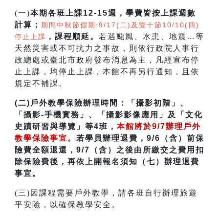
(一)
本期各班上課12-15週，學費皆按上課週數
計算；
期間中秋節假期:9/17(二)及雙十節10/10(四)
，課程順延。
若遇颱風、水患、地震…等
停止上課
天然災害或不可抗力之事故，則依行政院人事行
政總處或臺北市政府發布消息為主，凡經宣布停
止上課，均停止上課，本館不再另行通知，且依
規定不補課。
(二)
戶外教學保險辦理時間：「攝影初階」、
「攝影-手機實務」、「攝影影像應用」及「文化
史蹟研習與導覽」等4班，
本館將於
9/7
辦理戶外
教學保險事宜。
若學員辦理退費，9/6（含）前保
險費全額退還，9/7（含）之後由所繳交之費用扣
除保險費後，再依上開報名須知（七）辦理退費
事宜。
(三)因課程需要戶外教學，請各班自行辦理旅遊
平安險，以確保教學安全。