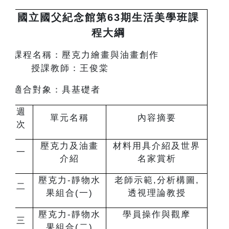
國立國父紀念館第63期生活美學班課
程大綱
課程名稱：壓克力繪畫與油畫創作
授課教師：王俊棠
適合對象：具基礎者
週
單元名稱
內容摘要
次
壓克力及油畫
材料用具介紹及世界
一
介紹
名家賞析
壓克力-靜物水
老師示範,分析構圖,
二
果組合(一)
透視理論教授
壓克力-靜物水
學員操作與觀摩
三
果組合(二)