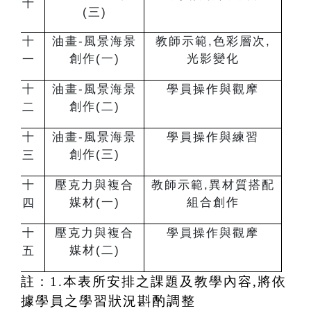
十
(三)
十
油畫-風景海景
教師示範,色彩層次,
創作(一)
光影變化
一
十
油畫-風景海景
學員操作與觀摩
創作(二)
二
十
油畫-風景海景
學員操作與練習
創作(三)
三
十
壓克力與複合
教師示範,異材質搭配
媒材(一)
組合創作
四
十
壓克力與複合
學員操作與觀摩
媒材(二
)
五
註：1.本表所安排之課題及教學內容,將依
據學員之學習狀況斟酌調整