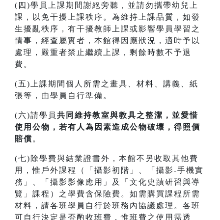
(四)學員上課期間謝絕旁聽，並請勿攜帶幼兒上
課，以免干擾上課秩序。為維持上課品質，如發
生擾亂秩序，有干擾教師上課或影響學員學習之
情事，經查屬實者，本館得因應狀況，適時予以
處理，嚴重者禁止繼續上課，剩餘時數不予退
費。
(五)上課期間個人所需之畫具、材料、講義、紙
張等，由學員自行準備。
(六)請學員
共同維持教室與教具之整潔，並愛惜
使用公物，若有人為因素造成公物破壞，得照價
賠償
。
(七)除學費與結業證書外，本館不另收取其他費
用，惟戶外課程（「攝影初階」、「攝影-手機實
務」、「攝影影像應用」及「文化史蹟研習與導
覽」課程）之學費含保險費。如需購買課程所需
材料，請各班學員自行於班務內協議處理。各班
可自行決定是否酌收班費，惟班費之使用需透