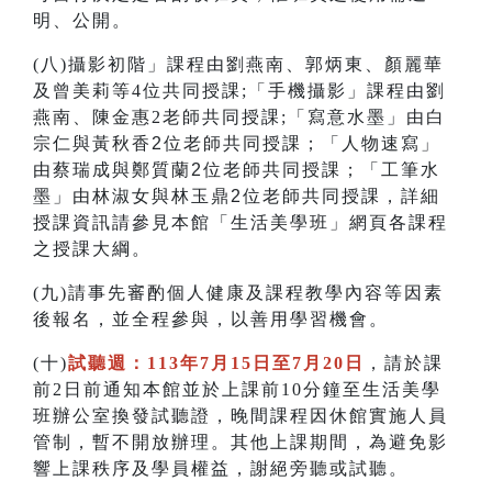
明、公開。
(八)攝影初階」課程由劉燕南、郭炳東、顏麗華
及曾美莉等4位共同授課;「手機攝影」課程由劉
燕南、陳金惠2老師共同授課;
「寫意水墨」由白
宗仁與黃秋香2位老師共同授課；「人物速寫」
由蔡瑞成與鄭質蘭2位老師共同授課；「工筆水
墨」由林淑女與林玉鼎2位老師共同授課，
詳細
授課資訊請參見本館「生活美學班」網頁各課程
之授課大綱。
(九)請事先審酌個人健康及課程教學內容等因素
後報名，並全程參與，以善用學習機會。
(十)
試聽週：113年7月15日至7月20日
，請於課
前2日前通知本館並於上課前10分鐘至生活美學
班辦公室換發試聽證，晚間課程因休館實施人員
管制，暫不開放辦理。其他上課期間，為避免影
響上課秩序及學員權益，謝絕旁聽或試聽。