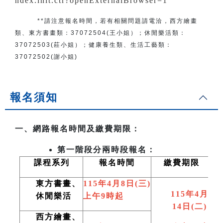
ndex.init.ctr?openExternalBrowser=1
**請注意報名時間，若有相關問題
請電洽
，
西方繪畫
類、東方書畫類：
37072504(王小姐）
；
休閒樂活類：
37072503(莊小姐）；
健康養生類、生活工藝類：
37072502(謝小姐)
報名須知
一、網路報名時間及繳費期限：
第一階段分兩時段報名：
課程系列
報名時間
繳費期限
東方書畫、
115
年4月8日(三)
115
年4月
休閒樂活
上午9時起
14日(二)
西方繪畫、