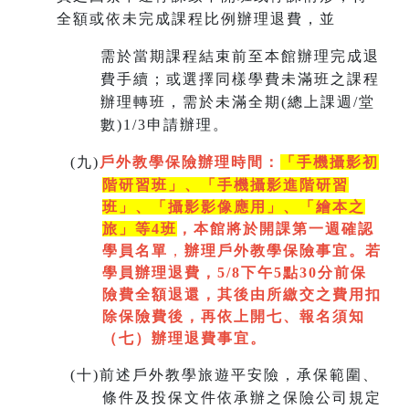
全額或依未完成課程比例辦理退費，並
需於當期課程結束前至本館辦理完成退
費手續；或選擇同樣學費未滿班之課程
辦理轉班，需於未滿全期(總上課週/堂
數)1/3申請辦理。
(
九)
戶外教學保險辦理時間：
「手機攝影初
階研習班」、「手機攝影進階研習
班」、「
攝影影像應用」、「繪本之
旅」等4班
，本館將於開課第一週
確認
學員名單
，
辦理戶外教學保險事宜。若
學員辦理退費，5/8下午5點30分前保
險費全額退還，其後由所繳交之費用扣
除保險費後，再依上開七
、
報名須知
（七）辦理退費事宜。
(
十)
前述戶外教學旅遊平安險，承保範圍、
條件及投保文件依承辦之保險公司規定