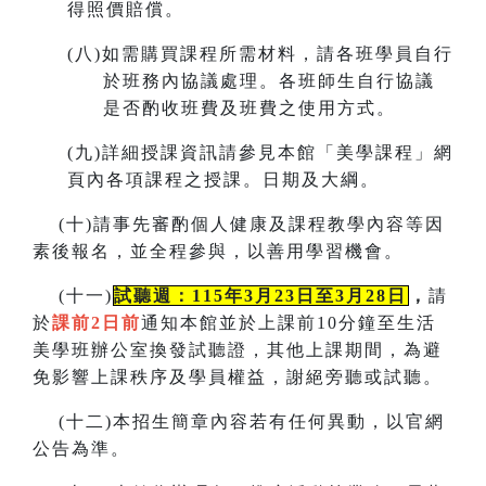
得照價賠償。
(
八)如需購買課程所需材料，請各班學員自行
於班務內協議處理。各班師生自行協議
是否酌收班費及班費之使用方式。
(
九)詳細授課資訊請參見本館「美學課程」網
頁內各項課程之授課。
日期及大綱。
(
十)請事先審酌個人健康及課程教學內容等因
素後報名，並全程參與，以善用學習機會。
(
十一)
試聽週：115年3月23日至3月28日
，
請
於
課前2日前
通知本館並於上課前10分鐘至生活
美學班辦公室換發試聽證，
其他上課期間，為避
免影響上課秩序及學員權益，謝絕旁聽或試聽。
(
十二)本招生簡章內容若有任何異動
，
以官網
公告為準。