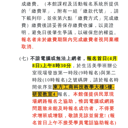
成繳費。（本館課程及活動報名系統所提供
的「繳費單」，附有一組
「繳款代號」，請
下載列印，並依第六點「繳費方式」完成繳
費）繳費後請妥善保存繳費收據，以資證
明，避免日後肇生爭議，以確保您的權益。
報名者未於繳費期限內完成繳費者視同棄權
取消
。
(
七)
不諳電腦或無法上網者，
報名首日(4月
8日)上午8時30分
，於生活美學班辦公
室現場發放第一時段(9時報名)與第二
時段(10時報名)之號碼牌，請於報名時
間依序至
東方工商科技教學大樓5樓-
研習教室
4
報名。
本館僅提供民眾現
場網路報名之協助，惟因電腦或網路
問題致未能及時報名成功者，不得要
求增班或增額，敬請見諒並留意!
(
報
名首日上午不接受學員電話協助報名)