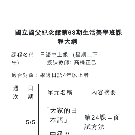
國立國父紀念館第68期生活美學班課
程大綱
課程名稱：日語中上級 (星期二下
午) 授課教師: 高橋正己
適合對象：學過日語4年以上者
週
日
單元名稱
內容摘要
次
期
「大家的日
第24課
→
面
本語」
一
5/5
試方法
中級
Ⅳ