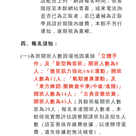
請配合上列「網路報名時間」依各
階段至本館網站查看，或來電洽詢
是否已為正取者，若已遞補為正取
學員請於期限內繳費，本館不另行
通知，逾期視為棄權。
四、報名須知：
(
一)各班開班人數因場地因素除
「立體手
作」及「新型陶笛班」開班人數為9
人
；
「微笑肌力強化S&E運動」開班
人數為12人；「氣順健康運動」及
「
東方舞蹈-樂舞遊中東(中級/進階)」
開班人數為14人
；
「
古典音樂欣賞
」
開班人數為45人
；
其餘班級開班人數
皆為20人，報名未達開班人數者，本
館得視實際評估調整開課班別及招生人
數（請妥善保存繳費收據，以便辦理退
費，遺失收據恕無法補發）。