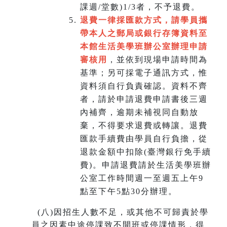
課週/堂數)1/3者，不予退費。
退費一律採匯款方式，請學員攜
帶本人之郵局或銀行存簿資料至
本館生活美學班辦公室辦理申請
審核用
，並依到現場申請時間為
基準；另可採電子通訊方式，惟
資料須自行負責確認。資料不齊
者，請於申請退費申請書後三週
內補齊，逾期未補視同自動放
棄，不得要求退費或轉讓。退費
匯款手續費由學員自行負擔，從
退款金額中扣除(臺灣銀行免手續
費)。申請退費請於生活美學班辦
公室工作時間週一至週五上午9
點至下午5點30分辦理。
(
八)因招生人數不足，或其他不可歸責於學
員之因素中途停課致不開班或停課情形，得