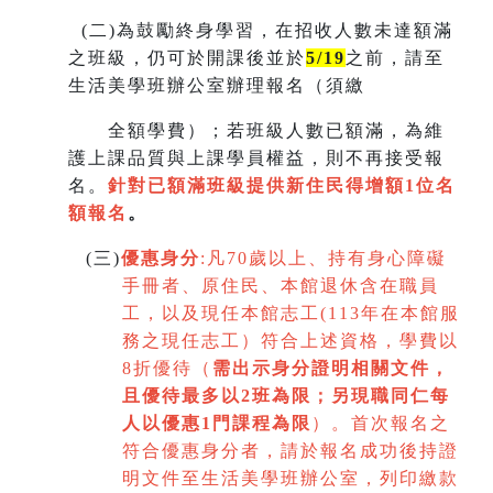
(
二)為鼓勵終身學習，在招收人數未達額滿
之班級，仍可於開課後並於
5/19
之前，請至
生活美學班辦公室辦理報名（須繳
全額學費）；若班級人數已額滿，為維
護上課品質與上課學員權益，則不再接受報
名。
針對已額滿班級提供新住民得增額
1
位名
額報名
。
(
三)
優惠身分
:
凡70歲以上、持有身心障礙
手冊者、原住民、本館退休含在職員
工，以及現任本館志工(113年在本館服
務之現任志工）符合上述資格，學費以
8折優待（
需出示身分證明相關文件，
且優待最多以2班為限
；
另現職同仁每
人以優惠1門課程為限
）。首次報名之
符合優惠身分者，請於報名成功後持證
明文件至生活美學班辦公室，列印繳款