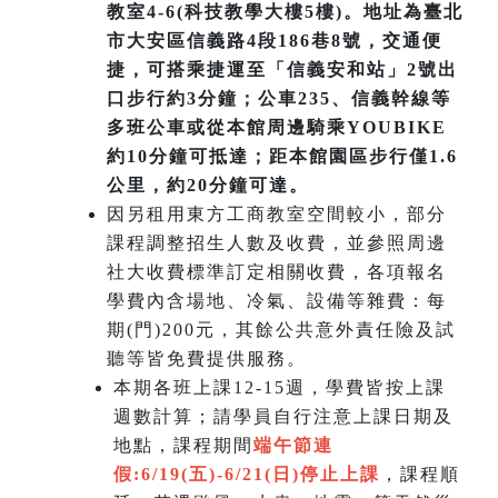
教室4-6(科技教學大樓5樓)。地址為臺北
市大安區信義路4段186巷8號，交通便
捷，可搭乘捷運至「信義安和站」2號出
口步行約3分鐘；公車235、信義幹線等
多班公車或從本館周邊騎乘YOUBIKE
約10分鐘可抵達；距本館園區步行僅1.6
公里，約20分鐘可達。
因另租用東方工商教室空間較小，部分
課程調整招生人數及收費，並參照周邊
社大收費標準訂定相關收費，各項報名
學費內含場地、冷氣、設備等雜費：每
期(門)200元，其餘公共意外責任險及試
聽等皆免費提供服務。
本期各班上課12-15週，學費皆按上課
週數計算；請學員自行注意上課日期及
地點，課程期間
端午節連
假:6/19(五)-6/21(日)
停止上課
，課程順