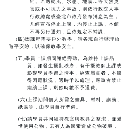
延。若遇颱風、水患、地震…等天然災
害或不可抗力之事故，則依行政院人事
行政總處或臺北市政府發布消息為主，
凡經宣布停止上課，均停止上課，本館
不再另行通知，且依規定不補課。
(
四)因課程需要戶外教學，請各班自行辦理旅
遊平安險，以確保教學安全。
(
五)學員上課期間謝絕旁聽。為維持上課品
質，如發生擾亂秩序，有干擾教師上課或
影響學員學習之情事，經查屬實者，本館
得因應狀況，適時予以處理，嚴重者禁止
繼續上課，剩餘時數不予退費。
(
六)上課期間個人所需之畫具、材料、講義、
紙張等，由學員自行準備。
(
七)請學員共同維持教室與教具之整潔，並愛
惜使用公物，若有人為因素造成公物破壞，