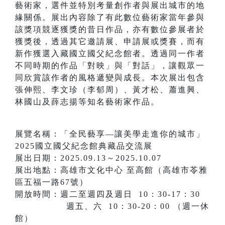
藝術家，選件並特別考量創作者與展出城市的地
緣關係。展出內容除了有此數位藝術家當年參與
該獎項競逐獲獎的昔日作品，亦有數位參展者於
獲獎後，透過其它邀請展、申請展或獎賽，而有
新作獲選入藏國立國父紀念館者。透過同一作者
不同時期的作品「對映」與「對話」，讓觀眾一
同欣賞該作者的風格遞變與成長。本次展出包含
張伸熙、李文珍（李郁周）、黃才松、蕭進興、
林國山及薛志揚等知名藝術家作品。
展覽名稱：「全民藝享—讓美學走進你的城市」
2025國立國父紀念館典藏品交流展
展出日期：2025.09.13～2025.10.07
展出地點：高雄市文化中心 至高館（高雄市苓雅
區五福一路67號）
開放時間：週二至週四及週日 10：30-17：30
週五、六 10：30-20：00 （週一休
館）