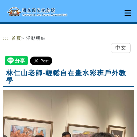
跳到主要內容
網站導覽
:::
首頁
> 活動明細
中文
林仁山老師-輕鬆自在畫水彩班戶外教
學