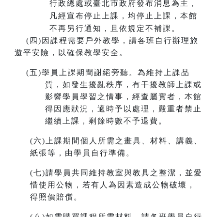
行政總處或臺北市政府發布消息為主，
凡經宣布停止上課，均停止上課，本館
不再另行通知，且依規定不補課。
(
四)因課程需要戶外教學，請各班自行辦理旅
遊平安險，以確保教學安全。
(
五)學員上課期間謝絕旁聽。為維持上課品
質，如發生擾亂秩序，有干擾教師上課或
影響學員學習之情事，經查屬實者，本館
得因應狀況，適時予以處理，嚴重者禁止
繼續上課，剩餘時數不予退費。
(
六)上課期間個人所需之畫具、材料、講義、
紙張等，由學員自行準備。
(
七)請學員共同維持教室與教具之整潔，並愛
惜使用公物，若有人為因素造成公物破壞，
得照價賠償。
(
八)如需購買課程所需材料，請各班學員自行