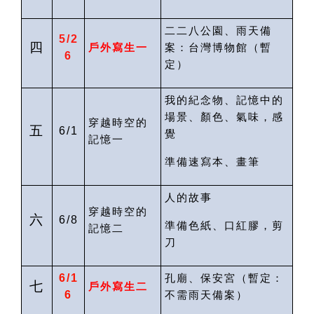
二二八公園、雨天備
5/2
四
戶外寫生一
案：台灣博物館
（暫
6
定）
我的紀念物、記憶中的
場景、顏色、氣味，感
穿越時空的
五
6/1
覺
記憶一
準備速寫本、畫筆
人的故事
穿越時空的
六
6/8
準備色紙、口紅膠，剪
記憶二
刀
6/1
孔廟、保安宮（暫定：
七
戶外寫生二
6
不需雨天備案
）