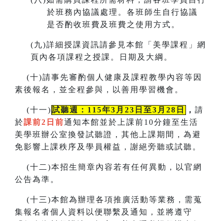
於班務內協議處理。各班師生自行協議
是否酌收班費及班費之使用方式。
(
九)詳細授課資訊請參見本館「美學課程」網
頁內各項課程之授課。
日期及大綱。
(
十)請事先審酌個人健康及課程教學內容等因
素後報名，並全程參與，以善用學習機會。
(
十一)
試聽週：115年3月23日至3月28日
，
請
於
課前2日前
通知本館並於上課前10分鐘至生活
美學班辦公室換發試聽證，
其他上課期間，為避
免影響上課秩序及學員權益，謝絕旁聽或試聽。
(
十二)本招生簡章內容若有任何異動
，
以官網
公告為準。
(
十三)本館為辦理各項推廣活動等業務，需蒐
集報名者個人資料以便聯繫及通知，並將遵守