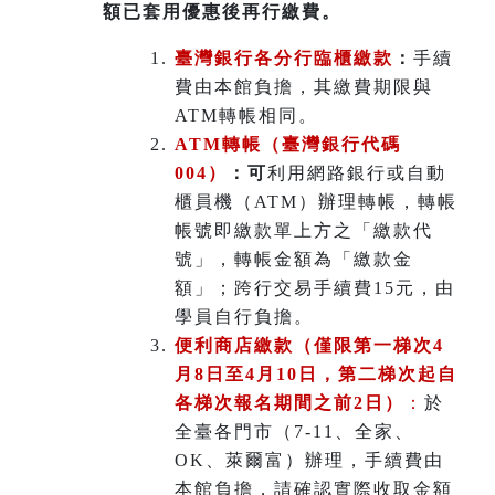
額已套用優惠後再行繳費。
臺灣銀行各分行臨櫃繳款
：
手續
費由本館負擔，其繳費期限與
ATM轉帳相同。
ATM
轉帳（臺灣銀行代碼
004）
：可
利用網路銀行或自動
櫃員機（ATM）辦理轉帳，轉帳
帳號即繳款單上方之「繳款代
號」，轉帳金額為「繳款金
額」；跨行交易手續費15元，由
學員自行負擔。
便利商店繳款（僅限第一梯次4
月8日至4月10日，第二梯次起自
各梯次報名期間之前2日）
：
於
全臺各門市（7-11、全家、
OK、萊爾富）辦理
，
手續費由
本館負擔，請確認實際收取金額