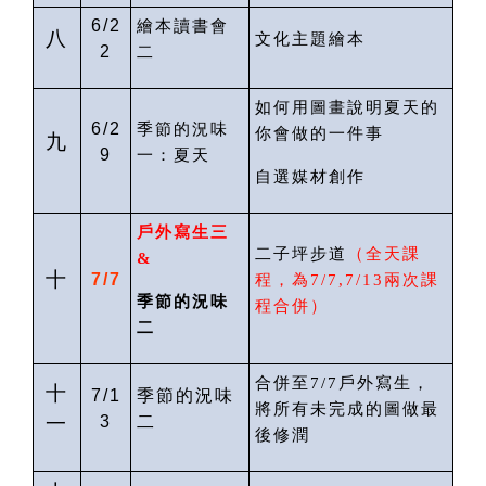
6/2
繪本讀書會
八
文化主題繪本
2
二
如何用圖畫說明夏天的
6/2
季節的況味
你會做的一件事
九
9
一：夏天
自選媒材創作
戶外寫生
三
二子坪步道
（
全天課
&
十
7/7
程
，為
7/
7
,7/13
兩次課
季節的況味
程合併）
二
合併至
7/7
戶外寫生，
十
7/1
季節的況味
將所有未完成的圖做最
一
3
二
後修潤