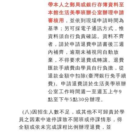
帶本人之郵局或銀行存簿資料至
本館生活美學班辦公室辦理申請
審核用
，並依到現場申請時間為
基準；另可採電子通訊方式，惟
資料須自行負責確認。資料不齊
者，請於申請退費申請書後三週
內補齊，逾期未補視同自動放
棄，不得要求退費或轉讓。退費
匯款手續費由學員自行負擔，從
退款金額中扣除(臺灣銀行免手續
費)。申請退費請於生活美學班辦
公室工作時間週一至週五上午9
點至下午5點30分辦理。
(
八)因招生人數不足，或其他不可歸責於學
員之因素中途停課致不開班或停課情形，得
全額或依未完成課程比例辦理退費，並