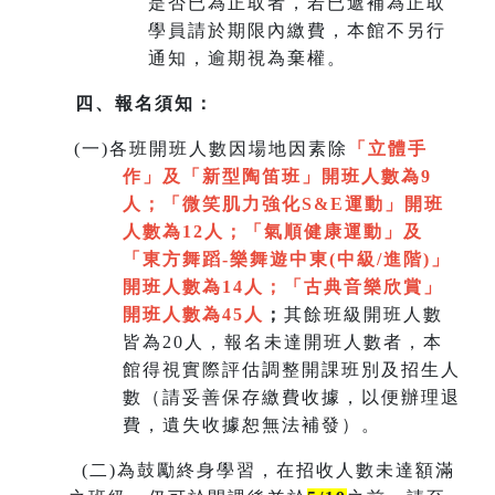
是否已為正取者，若已遞補為正取
學員請於期限內繳費，本館不另行
通知，逾期視為棄權。
四、報名須知：
(
一)各班開班人數因場地因素除
「立體手
作」及「新型陶笛班」開班人數為9
人
；
「微笑肌力強化S&E運動」開班
人數為12人；「氣順健康運動」及
「
東方舞蹈-樂舞遊中東(中級/進階)」
開班人數為14人
；
「
古典音樂欣賞
」
開班人數為45人
；
其餘班級開班人數
皆為20人，報名未達開班人數者，本
館得視實際評估調整開課班別及招生人
數（請妥善保存繳費收據，以便辦理退
費，遺失收據恕無法補發）。
(
二)為鼓勵終身學習，在招收人數未達額滿