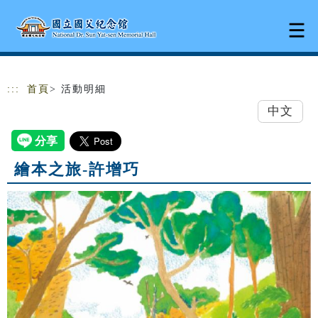
跳到主要內容
網站導覽
:::
首頁
> 活動明細
中文
繪本之旅-許增巧