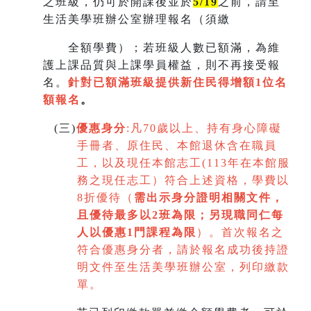
之班級，仍可於開課後並於
5/19
之前，請至
生活美學班辦公室辦理報名（須繳
全額學費）；若班級人數已額滿，為維
護上課品質與上課學員權益，則不再接受報
名。
針對已額滿班級提供新住民得增額
1
位名
額報名
。
(
三)
優惠身分
:
凡70歲以上、持有身心障礙
手冊者、原住民、本館退休含在職員
工，以及現任本館志工(113年在本館服
務之現任志工）符合上述資格，學費以
8折優待（
需出示身分證明相關文件，
且優待最多以2班為限
；
另現職同仁每
人以優惠1門課程為限
）。首次報名之
符合優惠身分者，請於報名成功後持證
明文件至生活美學班辦公室，列印繳款
單。