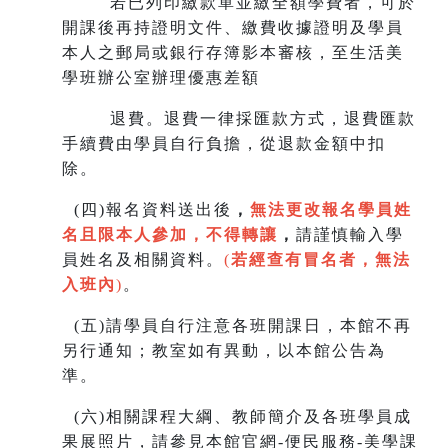
若已列印繳款單並繳全額學費者，可於
開課後再持證明文件、繳費收據證明及學員
本人之郵局或銀行存簿影本審核，至生
活美
學班辦公室辦理優惠差額
退費。退費一律採匯款方式，退費匯款
手續費由學員自行負擔，從退款金額中扣
除。
(
四)報名資料送出後
，
無法更改報名學員姓
名且限本人參加，不得轉讓
，
請謹慎輸入學
員姓名及相關資料。
(
若經查有冒名者，無法
入班內
)
。
(
五)請學員自行注意各班開課日，本館不再
另行通知；教室如有異動，以本館公告為
準。
(
六)相關課程大綱、教師簡介及各班學員成
果展照片，請參見本館官網-便民服務-美學課