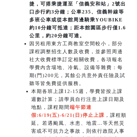
捷，可搭乘捷運至「信義安和站」2號出
口步行約3分鐘；公車235、信義幹線等
多班公車或從本館周邊騎乘YOUBIKE
約10分鐘可抵達；距本館園區步行僅1.6
公里，約20分鐘可達。
因另租用東方工商教室空間較小，部分
課程調整招生人數及收費，並參照周邊
社大收費標準訂定相關收費，各項報名
學費內含場地、冷氣、設備等雜費：每
期(門)200元，其餘公共意外責任險及試
聽等皆免費提供服務。
本期各班上課12-15週，學費皆按上課
週數計算；請學員自行注意上課日期及
地點，課程期間
端午節連
假:6/19(五)-6/21(日)
停止上課
，課程順
延。若遇颱風、水患、地震…等天然災
害或不可抗力之事故，則依行政院人事