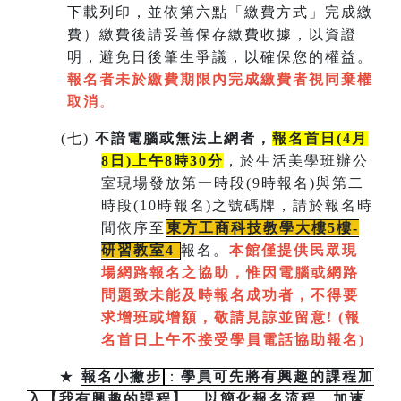
下載列印，並依第六點「繳費方式」完成繳
費）繳費後請妥善保存繳費收據，以資證
明，避免日後肇生爭議，以確保您的權益。
報名者未於繳費期限內完成繳費者視同棄權
取消
。
(
七)
不諳電腦或無法上網者，
報名首日(4月
8日)上午8時30分
，於生活美學班辦公
室現場發放第一時段(9時報名)與第二
時段(10時報名)之號碼牌，請於報名時
間依序至
東方工商科技教學大樓5樓-
研習教室
4
報名。
本館僅提供民眾現
場網路報名之協助，惟因電腦或網路
問題致未能及時報名成功者，不得要
求增班或增額，敬請見諒並留意!
(
報
名首日上午不接受學員電話協助報名)
★
報名小撇步
：
學員可先將有興趣的課程加
入【我有興趣的課程】，以簡化報名流程，加速