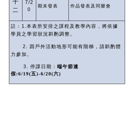
十
7/2
期末發表
作品發表及同樂會
二
0
註：
1.
本表所安排之課程及教學內容，將依據
學員之學習狀況斟酌調整。
2.
因戶外活動地形可能有階梯，請斟酌體
力參加。
3.
停課日期：
端午節連
假
:6/19(
五
)-6/20(
六
)