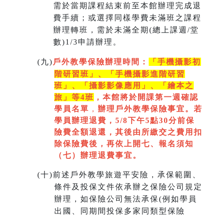
需於當期課程結束前至本館辦理完成退
費手續；或選擇同樣學費未滿班之課程
辦理轉班，需於未滿全期(總上課週/堂
數)1/3申請辦理。
(
九)
戶外教學保險辦理時間：
「手機攝影初
階研習班」、「手機攝影進階研習
班」、「
攝影影像應用」、「繪本之
旅」等4班
，本館將於開課第一週
確認
學員名單
，
辦理戶外教學保險事宜。若
學員辦理退費，5/8下午5點30分前保
險費全額退還，其後由所繳交之費用扣
除保險費後，再依上開七
、
報名須知
（七）辦理退費事宜。
(
十)
前述戶外教學旅遊平安險，承保範圍、
條件及投保文件依承辦之保險公司規定
辦理，如保險公司無法承保(例如學員
出國、同期間投保多家同類型保險