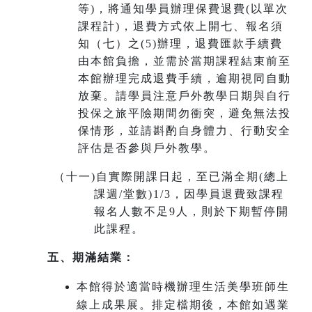
等)，將通知學員辦理保費退費(以單次
課程計)，退費方式依上開七、報名須
知（七）之(5)辦理，退費匯款手續費
由本館負擔，並需於當期課程結束前至
本館辦理完成退費手續，
逾期視同自動
放棄
。請學員注意戶外教學日期與自行
投保之旅平險期間勿衝突，避免無法投
保情形，並請斟酌自身體力、行動安全
評估是否參與戶外教學。
（十一
)
自實際開課日起，至已滿全期(總上
課週/堂數)1/3，因學員退費致課程
報名人數不足9人，則於下期暫停開
此課程。
五、期滿結業：
本館得於適當時機辦理生活美學班師生
線上成果展。排定檔期後，本館如遇業