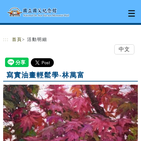
跳到主要內容
網站導覽
:::
首頁
> 活動明細
中文
寫實油畫輕鬆學-林萬富