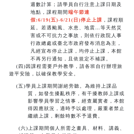
週數計算；請學員自行注意上課日期及
地點，課程期間
端午節連
假:6/19(五)-6/21(日)
停止上課
，課程順
延。若遇颱風、水患、地震…等天然災
害或不可抗力之事故，則依行政院人事
行政總處或臺北市政府發布消息為主，
凡經宣布停止上課，均停止上課，本館
不再另行通知，且依規定不補課。
(
四)因課程需要戶外教學，請各班自行辦理旅
遊平安險，以確保教學安全。
(
五)學員上課期間謝絕旁聽。為維持上課品
質，如發生擾亂秩序，有干擾教師上課或
影響學員學習之情事，經查屬實者，本館
得因應狀況，適時予以處理，嚴重者禁止
繼續上課，剩餘時數不予退費。
(
六)上課期間個人所需之畫具、材料、講義、