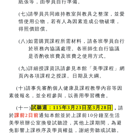
紙張等，由學員自行準備。
(
七)請學員共同維持教室與教具之整潔，並愛
惜使用公物，若有人為因素造成公物破壞，
得照價賠償。
(
八)如需購買課程所需材料，請各班學員自行
於班務內協議處理。各班師生自行協議
是否酌收班費及班費之使用方式。
(
九)詳細授課資訊請參見本館「美學課程」網
頁內各項課程之授課。
日期及大綱。
(
十)請事先審酌個人健康及課程教學內容等因
素後報名，並全程參與，以善用學習機會。
(
十一)
試聽週：115年3月23日至3月28日
，
請
於
課前2日前
通知本館並於上課前10分鐘至生活
美學班辦公室換發試聽證，
其他上課期間，為避
免影響上課秩序及學員權益，謝絕旁聽或試聽。