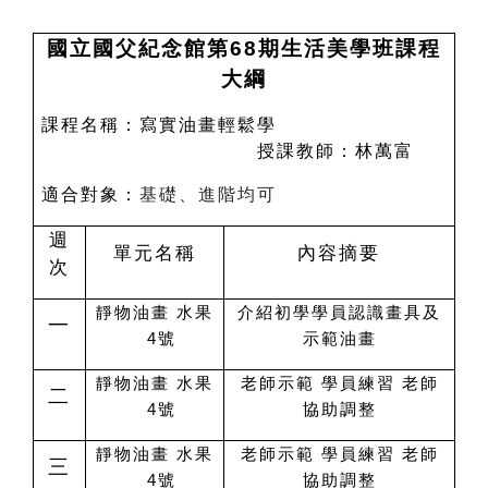
國立國父紀念館第68期生活美學班課程
大綱
課程名稱：寫實油畫輕鬆學
授課教師：林萬富
適合對象：
基礎、進階均可
週
單元名稱
內容摘要
次
靜物油畫 水果
介紹初學學員認識畫具及
一
4號
示範油畫
靜物油畫 水果
老師示範 學員練習 老師
二
4號
協助調整
靜物油畫 水果
老師示範 學員練習 老師
三
4號
協助調整