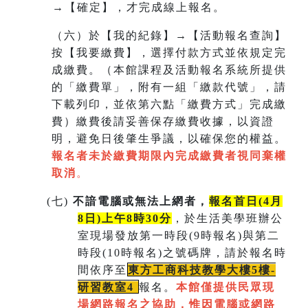
→【確定】，才完成線上報名。
（六）於【我的紀錄】→【活動報名查詢】
按【我要繳費】，選擇付款方式並依規定完
成繳費。（本館課程及活動報名系統所提供
的「繳費單」，附有一組
「繳款代號」，請
下載列印，並依第六點「繳費方式」完成繳
費）繳費後請妥善保存繳費收據，以資證
明，避免日後肇生爭議，以確保您的權益。
報名者未於繳費期限內完成繳費者視同棄權
取消
。
(
七)
不諳電腦或無法上網者，
報名首日(4月
8日)上午8時30分
，於生活美學班辦公
室現場發放第一時段(9時報名)與第二
時段(10時報名)之號碼牌，請於報名時
間依序至
東方工商科技教學大樓5樓-
研習教室
4
報名。
本館僅提供民眾現
場網路報名之協助，惟因電腦或網路