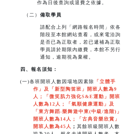
作為日後查詢或退費之依據。
（二）
備取學員
請配合上列「網路報名時間」依各
階段至本館網站查看，或來電洽詢
是否已為正取者，若已遞補為正取
學員請於期限內繳費，本館不另行
通知，逾期視為棄權。
四、報名須知：
(
一)各班開班人數因場地因素除
「立體手
作」及「新型陶笛班」開班人數為9
人
；
「微笑肌力強化S&E運動」開班
人數為12人；「氣順健康運動」及
「
東方舞蹈-樂舞遊中東(中級/進階)」
開班人數為14人
；
「
古典音樂欣賞
」
開班人數為45人
；
其餘班級開班人數
皆為20人，報名未達開班人數者，本