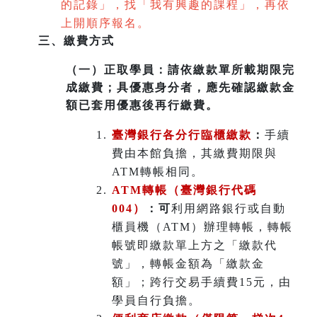
的記錄」，找「我有興趣的課程」，再依
上開順序報名。
三、繳費方式
（一）
正取學員：請依繳款單所載期限完
成繳費；具優惠身分者，應先確認繳款金
額已套用優惠後再行繳費。
臺灣銀行各分行臨櫃繳款
：
手續
費由本館負擔，其繳費期限與
ATM轉帳相同。
ATM
轉帳（臺灣銀行代碼
004）
：可
利用網路銀行或自動
櫃員機（ATM）辦理轉帳，轉帳
帳號即繳款單上方之「繳款代
號」，轉帳金額為「繳款金
額」；跨行交易手續費15元，由
學員自行負擔。