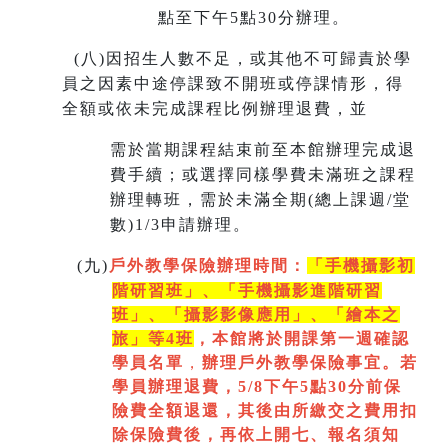
點至下午5點30分辦理。
(
八)因招生人數不足，或其他不可歸責於學
員之因素中途停課致不開班或停課情形，得
全額或依未完成課程比例辦理退費，並
需於當期課程結束前至本館辦理完成退
費手續；或選擇同樣學費未滿班之課程
辦理轉班，需於未滿全期(總上課週/堂
數)1/3申請辦理。
(
九)
戶外教學保險辦理時間：
「手機攝影初
階研習班」、「手機攝影進階研習
班」、「
攝影影像應用」、「繪本之
旅」等4班
，本館將於開課第一週
確認
學員名單
，
辦理戶外教學保險事宜。若
學員辦理退費，5/8下午5點30分前保
險費全額退還，其後由所繳交之費用扣
除保險費後，再依上開七
、
報名須知