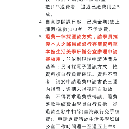
數)1/3退費者，退還已繳費用之5
成。
自實際開課日起，已滿全期(總上
課週/堂數)1/3者，不予退費。
退費一律採匯款方式，請學員攜
帶本人之郵局或銀行存簿資料至
本館生活美學班辦公室辦理申請
審核用
，並依到現場申請時間為
基準；另可採電子通訊方式，惟
資料須自行負責確認。資料不齊
者，請於申請退費申請書後三週
內補齊，逾期未補視同自動放
棄，不得要求退費或轉讓。退費
匯款手續費由學員自行負擔，從
退款金額中扣除(臺灣銀行免手續
費)。申請退費請於生活美學班辦
公室工作時間週一至週五上午9