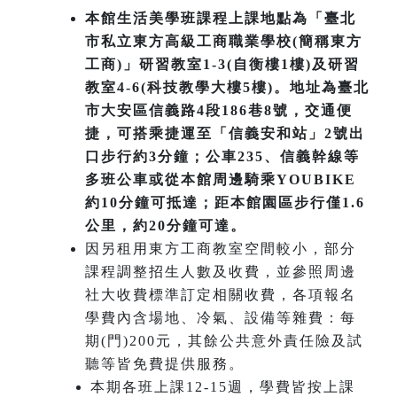
本館生活美學班課程上課地點為「臺北
市私立東方高級工商職業學校(簡稱東方
工商)」研習教室1-3(自衡樓1樓)及研習
教室4-6(科技教學大樓5樓)。地址為臺北
市大安區信義路4段186巷8號，交通便
捷，可搭乘捷運至「信義安和站」2號出
口步行約3分鐘；公車235、信義幹線等
多班公車或從本館周邊騎乘YOUBIKE
約10分鐘可抵達；距本館園區步行僅1.6
公里，約20分鐘可達。
因另租用東方工商教室空間較小，部分
課程調整招生人數及收費，並參照周邊
社大收費標準訂定相關收費，各項報名
學費內含場地、冷氣、設備等雜費：每
期(門)200元，其餘公共意外責任險及試
聽等皆免費提供服務。
本期各班上課12-15週，學費皆按上課