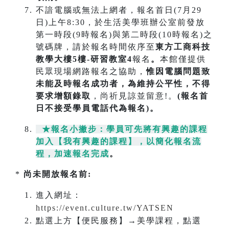
不諳電腦或無法上網者，報名首日(7月29
日)上午8:30，於生活美學班辦公室前發放
第一時段(9時報名)與第二時段(10時報名)之
號碼牌，請於報名時間依序至
東方工商科技
教學大樓5樓-研習教室4
報名
。
本館僅提供
民眾現場網路報名之協助，
惟因電腦問題致
未能及時報名成功
者，為維持公平性，不得
要求增額錄取
，尚祈見諒並留意!。
(報名首
日不接受學員電話代為報名)。
★報名小撇步：學員可先將有興趣的課程
加入【我有興趣的課程】，以簡化報名流
程，加速報名完成
。
*
尚未開放報名前:
進入網址：
https://event.culture.tw/YATSEN
點選上方【便民服務】→美學課程，點選