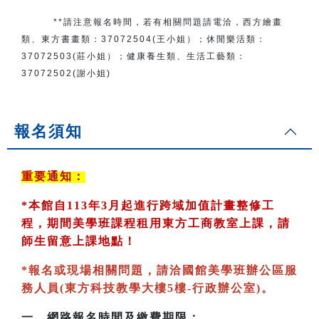
**請注意報名時間，若有相關問題
請電洽
，
西方繪畫
類、東方書畫類：
37072504(王小姐）
；
休閒樂活類：
37072503(莊小姐）；
健康養生類、生活工藝類：
37072502(謝小姐)
報名須知
重要通知：
*
本館自113年3月起進行跨域加值計畫整修工
程，期間美學班課程租用東方工商教室
上課，請
師生留意上課地點！
*
報名或現場相關問題，請洽國館美學班辦公區服
務人員(東方科技教學大樓5樓-行政辦公室)
。
一、
網路報名時間及繳費期限：