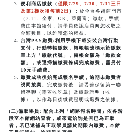
便利商店繳款（
僅限7/29、7/30、7/31三日
及第2梯次後每前2日
）
：於全台各超商門市
（7-11、全家、OK、萊爾富）繳款，手續
費由本館給付，請學員確認店員向您收取之
金額數目，以維護您的權益。
台灣PAY繳費:利用手機下載安裝台灣行動
支付，行動轉帳繳款，轉帳帳號標示於繳款
單上方「繳款代號」，轉帳金額為「繳款金
額」，或逕掃描繳費條碼完成繳費，需另付
10元手續費。
繳費成功後始完成報名手續，逾期未繳費者
視同放棄
。完成繳費後，請妥善保留第一聯
留存聯（需蓋收訖章）及繳款證明（收
據），以作為日後繳費證明或退費之依據。
(二)備取學員:
配合上列「網路報名時間」依各階
段至本館網站查看，或來電洽詢是否已為正取
者，若已遞補為正取學員請於期限內繳費，本館