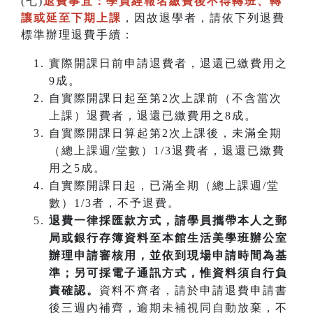
(七)
退費事宜：學員經報名繳費後不得轉班
、
轉
讓或延至下期上課
，因故退學者，請依下列退費
標準辦理退費手續：
實際開課日前申請退費者，退還已繳費用之
9成。
自實際開課日起至第2次上課前（不含當次
上課）退費者，退還已繳費用之8成。
自實際開課日算起第2次上課後，未滿全期
（總上課週/堂數）1/3退費者，退還已繳費
用之5成。
自實際開課日起，已滿全期（總上課週/堂
數）1/3者，不予退費。
退費一律採匯款方式，請學員攜帶本人之郵
局或銀行存簿資料至本館生活美學班辦公室
辦理申請審核用，並依到現場申請時間為基
準；另可採電子通訊方式，惟資料須自行負
責確認。
資料不齊者，請於申請退費申請書
後三週內補齊，逾期未補視同自動放棄，不