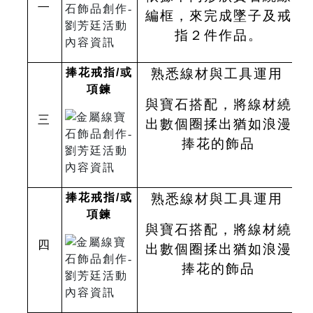
二
編框，來完成墜子及戒
指２件作品。
捧花戒指
/
或
熟悉線材與工具運用
項鍊
與寶石搭配，將線材繞
三
出數個圈揉出猶如浪漫
捧花的飾品
捧花戒指
/
或
熟悉線材與工具運用
項鍊
與寶石搭配，將線材繞
四
出數個圈揉出猶如浪漫
捧花的飾品