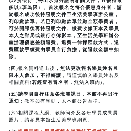
以8折優待（
需出示身分證明相關文件，且優待最
多以2班為限
）。
首次
報名之符合優惠身分者，請
於報名成功後持證明文件至生活美學班辦公室，
列印繳款單。若已列印繳款單並繳全額學費者，
可於開課
後再持證明文件、繳費收據正本及學員
本人之郵局或銀行存簿影本，至生活美學班辦公
室辦理優惠差額退費。
退費一律採匯款方式，退
費匯款手續費由學員自行負擔，從退款金額中扣
除。
(四)報名資料送出後
，無法更改報名學員姓名且
限本人參加，不得轉讓，
請謹慎輸入學員姓名及
相關資料(
若經查有冒名者，無法入班內
)。
(五)請學員自行注意各班開課日，本館不再另行
通知
；教室如有異動，以本館公告為準。
(六)相關課程大綱、教師簡介及各班學員成果展
照片，請參見本館生活美學班網頁。