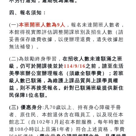
不另行通知，逾期視為棄權。
四
、
報名須知：
(一)
本班開班人數為9人
，報名未達開班人數者，
本館得視實際評估調整開課班別及招生人數（請
妥善保存繳費收據，以便辦理退費，遺失收據恕
無法補發）。
(二)為鼓勵終身學習，
在招收人數未達額滿之班
級，仍可於開課後並於
114/9/16
之前，請至生活
美學班辦公室辦理報名（須繳全額學費）；若
班
級人數已額滿，為維護上課品質與上課學員權
益，則不再接受報名。針對已額滿班級提供新住
民保障1位名額
。
(三) 優惠身分
:凡70歲以上、持有身心障礙手冊
者、原住民、本館退休含在職員工，以及現任本
館志工（自102年1月起在本館服務，每年時數皆
達108小時以上且滿1年者）符合上述資格，學費