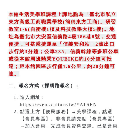
生活美學班課程上課地點為
「
臺北市私立
本館
東方高級工商職業學校(簡稱東方工商)
」
研習
教室1-6(自衡樓1樓及科技教學大樓5樓)。地
址為臺北市大安區信義路4段186巷8號
，
交通
便捷，可搭乘捷運至「信義安和站」2號出口
步行約3分鐘
；
公車235
、
信義幹線等多班公車
或從本館周邊騎乘YOUBIKE約10分鐘可抵
達；距本館園區步行僅1.6公里，約20分鐘可
達。
二、
報名方式（採網路報名）
：
進入網址：
https://event.culture.tw/YATSEN
點選上方【便民服務】→美學課程，點選
【會員專區】。非會員請先點【會員專區】
→加入會員，完成會員資料登錄。已是會員