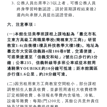
公務人員出席率2/3以上者，可獲公務人員
終身學習時數認證，請於當期課程結束後2
週內向承辦人員提出認證登錄。
六、注意事項：
(一)
本館生活美學班課程上課地點為「臺北市私
立東方高級工商職業學校(簡稱東方工商)」研習
教室1-6(自衡樓1樓及科技教學大樓5樓)。地址為
臺北市大安區信義路4段186巷8號，交通便捷，
可搭乘捷運至「信義安和站」2號出口步行約3分
鐘；公車235、信義幹線等多班公車或從本館周
邊騎乘YOUBIKE約10分鐘可抵達；距本館園區
步行僅1.6公里，約20分鐘可達。
(二)因另租用東方工商教室空間較小，部分課程
調整招生人數及收費，並參照周邊社大收費標準
訂定相關收費，各項報名學費內含場地、冷氣、
設備等雜費：每期(門)200元，其餘公共意外責任
險及試聽等皆免費提供服務。