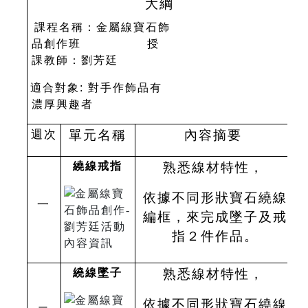
大綱
課程名稱：金屬線寶石飾
品創作班
授
課教師：劉芳廷
適合對象
:
對手作飾品有
濃厚興趣者
週次
單元名稱
內
容摘要
繞線戒指
熟悉線材特性，
依據不同形狀寶石繞線
一
編框，來完成墜子及戒
指２件作品。
繞線墜子
熟悉線材特性，
依據不同形狀寶石繞線