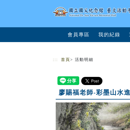
跳到主要內容
網站導覽
會員專區
我的紀錄
:::
首頁
> 活動明細
廖賜福老師-彩墨山水