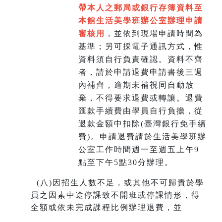
帶本人之郵局或銀行存簿資料至
本館生活美學班辦公室辦理申請
審核用
，並依到現場申請時間為
基準；另可採電子通訊方式，惟
資料須自行負責確認。資料不齊
者，請於申請退費申請書後三週
內補齊，逾期未補視同自動放
棄，不得要求退費或轉讓。退費
匯款手續費由學員自行負擔，從
退款金額中扣除(臺灣銀行免手續
費)。申請退費請於生活美學班辦
公室工作時間週一至週五上午9
點至下午5點30分辦理。
(
八)因招生人數不足，或其他不可歸責於學
員之因素中途停課致不開班或停課情形，得
全額或依未完成課程比例辦理退費，並