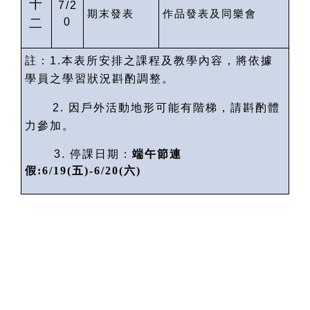
十
7/2
期末發表
作品發表及同樂會
二
0
註：
1.
本表所安排之課程及教學內容，將依據
學員之學習狀況斟酌調整。
2.
因戶外活動地形可能有階梯，請斟酌體
力參加。
3.
停課日期：
端午節連
假
:6/19(
五
)-6/20(
六
)