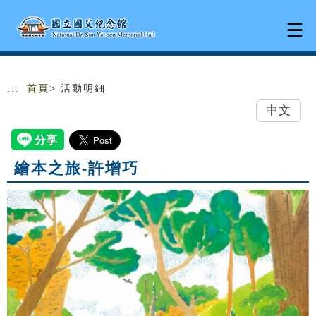
跳到主要內容
網站導覽
:::
首頁
> 活動明細
中文
繪本之旅-許增巧