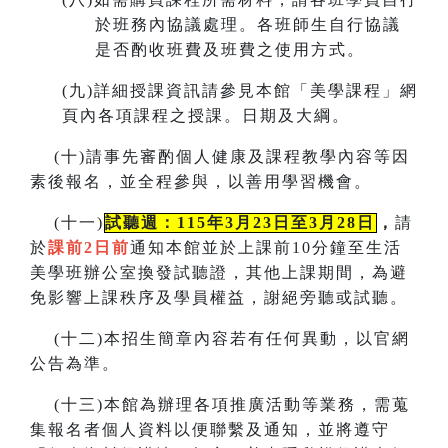
於班務內協議處理。各班師生自行協議
是否酌收班費及班費之使用方式。
(
九)詳細授課資訊請參見本館「美學課程」網
頁內各項課程之授課。
日期及大綱。
(
十)請事先審酌個人健康及課程教學內容等因
素後報名，並全程參與，以善用學習機會。
(
十一)
試聽週：115年3月23日至3月28日
，
請
於
課前2日前
通知本館並於上課前10分鐘至生活
美學班辦公室換發試聽證，
其他上課期間，為避
免影響上課秩序及學員權益，謝絕旁聽或試聽。
(
十二)本招生簡章內容若有任何異動
，
以官網
公告為準。
(
十三)本館為辦理各項推廣活動等業務，需蒐
集報名者個人資料以便聯繫及通知，並將遵守