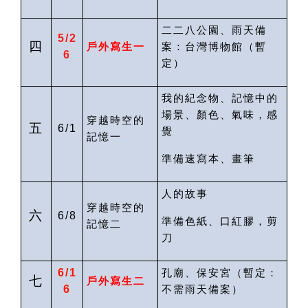
二二八公園、雨天備
5/2
四
戶外寫生一
案：台灣博物館
（暫
6
定）
我的紀念物、記憶中的
場景、顏色、氣味，感
穿越時空的
五
6/1
覺
記憶一
準備速寫本、畫筆
人的故事
穿越時空的
六
6/8
準備色紙、口紅膠，剪
記憶二
刀
6/1
孔廟、保安宮（暫定：
七
戶外寫生二
6
不需雨天備案
）