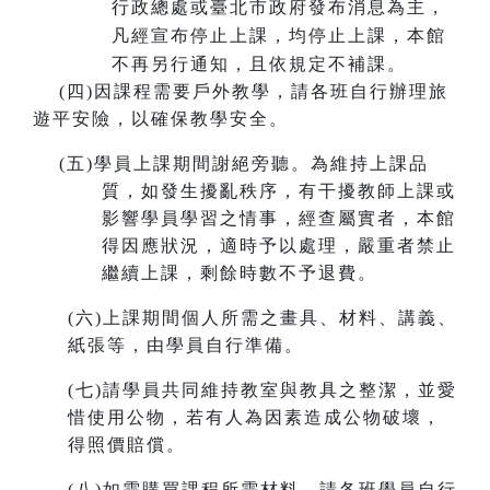
行政總處或臺北市政府發布消息為主，
凡經宣布停止上課，均停止上課，本館
不再另行通知，且依規定不補課。
(
四)因課程需要戶外教學，請各班自行辦理旅
遊平安險，以確保教學安全。
(
五)學員上課期間謝絕旁聽。為維持上課品
質，如發生擾亂秩序，有干擾教師上課或
影響學員學習之情事，經查屬實者，本館
得因應狀況，適時予以處理，嚴重者禁止
繼續上課，剩餘時數不予退費。
(
六)上課期間個人所需之畫具、材料、講義、
紙張等，由學員自行準備。
(
七)請學員共同維持教室與教具之整潔，並愛
惜使用公物，若有人為因素造成公物破壞，
得照價賠償。
(
八)如需購買課程所需材料，請各班學員自行