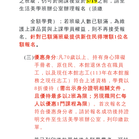
之班級，仍可於開課後並於
5/19
之前，請至
生活美學班辦公室辦理報名（須繳
全額學費）；若班級人數已額滿，為維
護上課品質與上課學員權益，則不再接受報
名。
針對已額滿班級提供新住民得增額
1
位名
額報名
。
(
三)
優惠身分
:
凡70歲以上、持有身心障礙
手冊者、原住民、本館退休含在職員
工，以及現任本館志工(113年在本館服
務之現任志工）符合上述資格，學費以
8折優待（
需出示身分證明相關文件，
且優待最多以2班為限
；
另現職同仁每
人以優惠1門課程為限
）。首次報名之
符合優惠身分者，請於報名成功後持證
明文件至生活美學班辦公室，列印繳款
單。