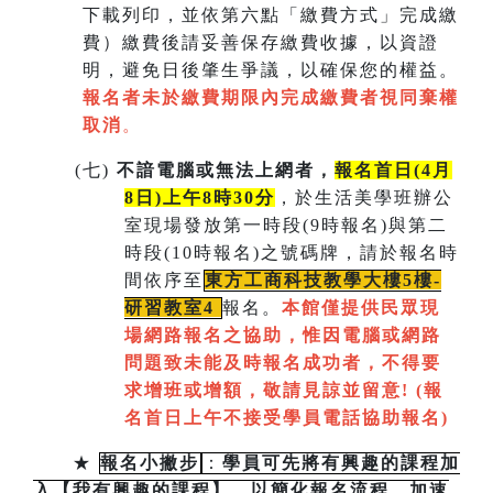
下載列印，並依第六點「繳費方式」完成繳
費）繳費後請妥善保存繳費收據，以資證
明，避免日後肇生爭議，以確保您的權益。
報名者未於繳費期限內完成繳費者視同棄權
取消
。
(
七)
不諳電腦或無法上網者，
報名首日(4月
8日)上午8時30分
，於生活美學班辦公
室現場發放第一時段(9時報名)與第二
時段(10時報名)之號碼牌，請於報名時
間依序至
東方工商科技教學大樓5樓-
研習教室
4
報名。
本館僅提供民眾現
場網路報名之協助，惟因電腦或網路
問題致未能及時報名成功者，不得要
求增班或增額，敬請見諒並留意!
(
報
名首日上午不接受學員電話協助報名)
★
報名小撇步
：
學員可先將有興趣的課程加
入【我有興趣的課程】，以簡化報名流程，加速