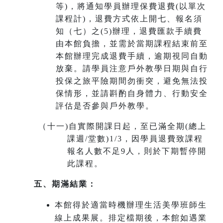
等)，將通知學員辦理保費退費(以單次
課程計)，退費方式依上開七、報名須
知（七）之(5)辦理，退費匯款手續費
由本館負擔，並需於當期課程結束前至
本館辦理完成退費手續，
逾期視同自動
放棄
。請學員注意戶外教學日期與自行
投保之旅平險期間勿衝突，避免無法投
保情形，並請斟酌自身體力、行動安全
評估是否參與戶外教學。
（十一
)
自實際開課日起，至已滿全期(總上
課週/堂數)1/3，因學員退費致課程
報名人數不足9人，則於下期暫停開
此課程。
五、期滿結業：
本館得於適當時機辦理生活美學班師生
線上成果展。排定檔期後，本館如遇業