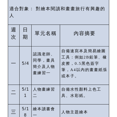
適合對象：
對繪本閱讀和畫畫旅行有興趣的
人
週
日
單元名稱
內容摘要
次
期
自備速寫本及簡易繪圖
認識老師、
工具：例如
2B
鉛筆、橡
同學，畫具
一
5/4
皮擦，
0.5
黑色簽字
簡介及人物
筆，
A4
以內的畫畫紙張
畫練習一
或本子。
5/1
人物畫練習
自備水性顏料上色工
二
1
二
具、水彩紙。
5/1
繪本讀書會
三
人物主題繪本
8
一