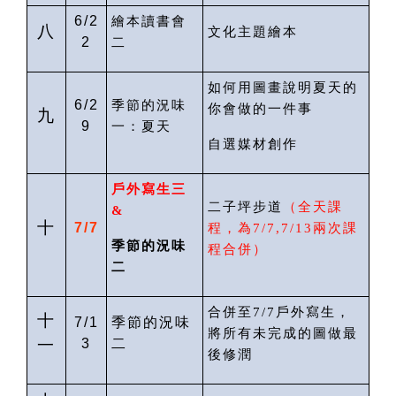
6/2
繪本讀書會
八
文化主題繪本
2
二
如何用圖畫說明夏天的
6/2
季節的況味
你會做的一件事
九
9
一：夏天
自選媒材創作
戶外寫生
三
二子坪步道
（
全天課
&
十
7/7
程
，為
7/
7
,7/13
兩次課
季節的況味
程合併）
二
合併至
7/7
戶外寫生，
十
7/1
季節的況味
將所有未完成的圖做最
一
3
二
後修潤