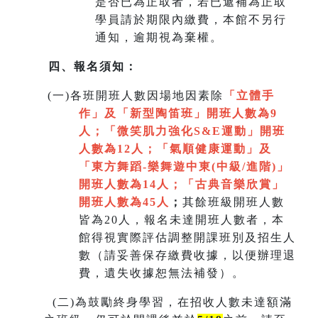
是否已為正取者，若已遞補為正取
學員請於期限內繳費，本館不另行
通知，逾期視為棄權。
四、報名須知：
(
一)各班開班人數因場地因素除
「立體手
作」及「新型陶笛班」開班人數為9
人
；
「微笑肌力強化S&E運動」開班
人數為12人；「氣順健康運動」及
「
東方舞蹈-樂舞遊中東(中級/進階)」
開班人數為14人
；
「
古典音樂欣賞
」
開班人數為45人
；
其餘班級開班人數
皆為20人，報名未達開班人數者，本
館得視實際評估調整開課班別及招生人
數（請妥善保存繳費收據，以便辦理退
費，遺失收據恕無法補發）。
(
二)為鼓勵終身學習，在招收人數未達額滿