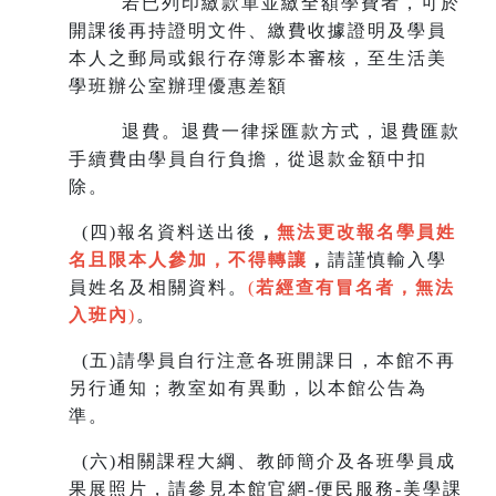
若已列印繳款單並繳全額學費者，可於
開課後再持證明文件、繳費收據證明及學員
本人之郵局或銀行存簿影本審核，至生
活美
學班辦公室辦理優惠差額
退費。退費一律採匯款方式，退費匯款
手續費由學員自行負擔，從退款金額中扣
除。
(
四)報名資料送出後
，
無法更改報名學員姓
名且限本人參加，不得轉讓
，
請謹慎輸入學
員姓名及相關資料。
(
若經查有冒名者，無法
入班內
)
。
(
五)請學員自行注意各班開課日，本館不再
另行通知；教室如有異動，以本館公告為
準。
(
六)相關課程大綱、教師簡介及各班學員成
果展照片，請參見本館官網-便民服務-美學課