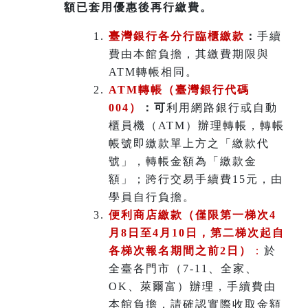
額已套用優惠後再行繳費。
臺灣銀行各分行臨櫃繳款
：
手續
費由本館負擔，其繳費期限與
ATM轉帳相同。
ATM
轉帳（臺灣銀行代碼
004）
：可
利用網路銀行或自動
櫃員機（ATM）辦理轉帳，轉帳
帳號即繳款單上方之「繳款代
號」，轉帳金額為「繳款金
額」；跨行交易手續費15元，由
學員自行負擔。
便利商店繳款（僅限第一梯次4
月8日至4月10日，第二梯次起自
各梯次報名期間之前2日）
：
於
全臺各門市（7-11、全家、
OK、萊爾富）辦理
，
手續費由
本館負擔，請確認實際收取金額