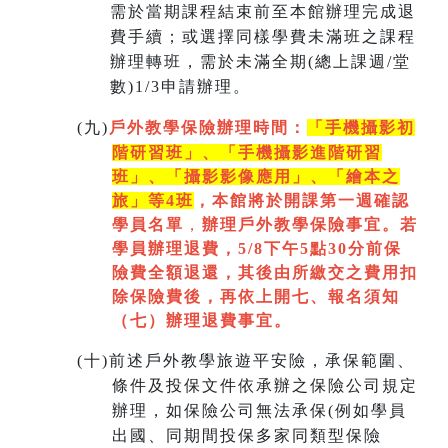
需於當期課程結束前至本館辦理完成退
費手續；或選擇同樣學費未滿班之課程
辦理轉班，需於未滿全期(總上課週/堂
數)1/3申請辦理。
(
九)
戶外教學保險辦理時間：
「手機攝影初
階研習班」、「手機攝影進階研習
班」、「
攝影影像應用」、「繪本之
旅」等4班
，本館將於開課第一週
確認
學員名單
，
辦理戶外教學保險事宜。若
學員辦理退費，5/8下午5點30分前保
險費全額退還，其後由所繳交之費用扣
除保險費後，再依上開七
、
報名須知
（七）辦理退費事宜。
(
十)
前述戶外教學旅遊平安險，承保範圍、
條件及投保文件依承辦之保險公司規定
辦理，如保險公司無法承保(例如學員
出國、同期間投保多家同類型保險