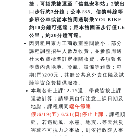
捷，可搭乘捷運至「信義安和站」2號出
口步行約3分鐘；公車235、信義幹線等
多班公車或從本館周邊騎乘YOUBIKE
約10分鐘可抵達；距本館園區步行僅1.6
公里，約20分鐘可達。
因另租用東方工商教室空間較小，部分
課程調整招生人數及收費，並參照周邊
社大收費標準訂定相關收費，各項報名
學費內含場地、冷氣、設備等雜費：每
期(門)200元，其餘公共意外責任險及試
聽等皆免費提供服務。
本期各班上課12-15週，學費皆按上課
週數計算；請學員自行注意上課日期及
地點，課程期間
端午節連
假:6/19(五)-6/21(日)
停止上課
，課程順
延。若遇颱風、水患、地震…等天然災
害或不可抗力之事故，則依行政院人事