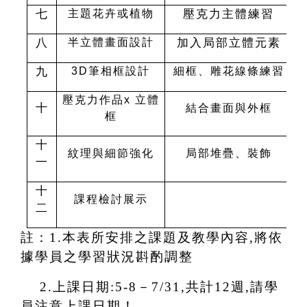
七
壓克力主體練習
主題花卉或植物
八
加入局部立體元素
半立體畫面設計
九
3D
筆相框設計
細框、雕花線條練習
壓克力作品x 立體
十
結合畫面與外框
框
十
紋理與細節強化
局部堆疊、裝飾
一
十
課程檢討展示
二
註：1.本表所安排之課題及教學內容,將依
據學員之學習狀況斟酌調
整
2.
上課日期:5-8－7/31,共計12週,請學
員注意上課日期！