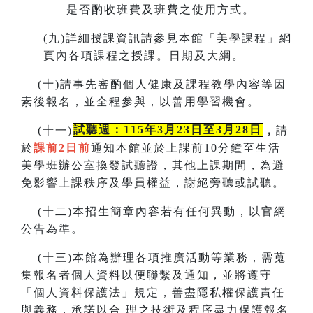
是否酌收班費及班費之使用方式。
(
九)詳細授課資訊請參見本館「美學課程」網
頁內各項課程之授課。
日期及大綱。
(
十)請事先審酌個人健康及課程教學內容等因
素後報名，並全程參與，以善用學習機會。
(
十一)
試聽週：115年3月23日至3月28日
，
請
於
課前2日前
通知本館並於上課前10分鐘至生活
美學班辦公室換發試聽證，
其他上課期間，為避
免影響上課秩序及學員權益，謝絕旁聽或試聽。
(
十二)本招生簡章內容若有任何異動
，
以官網
公告為準。
(
十三)本館為辦理各項推廣活動等業務，需蒐
集報名者個人資料以便聯繫及通知，並將遵守
「個人資料保護法」規定，善盡隱私
權保護責任
與義務，承諾以合
理之技術及程序盡力保護報名