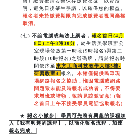
費）繳費後請妥善保存繳費收據，以資證
明，避免日後肇生爭議，以確保您的權益。
報名者未於繳費期限內完成繳費者視同棄權
取消
。
(
七)
不諳電腦或無法上網者，
報名首日(4月
8日)上午8時30分
，於生活美學班辦公
室現場發放第一時段(9時報名)與第二
時段(10時報名)之號碼牌，請於報名時
間依序至
東方工商科技教學大樓5樓-
研習教室
4
報名。
本館僅提供民眾現
場網路報名之協助，惟因電腦或網路
問題致未能及時報名成功者，不得要
求增班或增額，敬請見諒並留意!
(
報
名首日上午不接受學員電話協助報名)
★
報名小撇步
：
學員可先將有興趣的課程加
入【我有興趣的課程】，以簡化報名流程，加速
報名完成
。