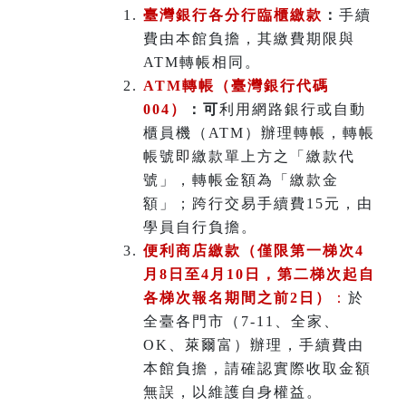
臺灣銀行各分行臨櫃繳款
：
手續
費由本館負擔，其繳費期限與
ATM轉帳相同。
ATM
轉帳（臺灣銀行代碼
004）
：可
利用網路銀行或自動
櫃員機（ATM）辦理轉帳，轉帳
帳號即繳款單上方之「繳款代
號」，轉帳金額為「繳款金
額」；跨行交易手續費15元，由
學員自行負擔。
便利商店繳款（僅限第一梯次4
月8日至4月10日，第二梯次起自
各梯次報名期間之前2日）
：
於
全臺各門市（7-11、全家、
OK、萊爾富）辦理
，
手續費由
本館負擔，請確認實際收取金額
無誤，以維護自身權益。