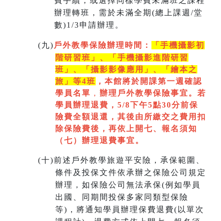
費手續；或選擇同樣學費未滿班之課程
辦理轉班，需於未滿全期(總上課週/堂
數)1/3申請辦理。
(
九)
戶外教學保險辦理時間：
「手機攝影初
階研習班」、「手機攝影進階研習
班」、「
攝影影像應用」、「繪本之
旅」等4班
，本館將於開課第一週
確認
學員名單
，
辦理戶外教學保險事宜。若
學員辦理退費，5/8下午5點30分前保
險費全額退還，其後由所繳交之費用扣
除保險費後，再依上開七
、
報名須知
（七）辦理退費事宜。
(
十)
前述戶外教學旅遊平安險，承保範圍、
條件及投保文件依承辦之保險公司規定
辦理，如保險公司無法承保(例如學員
出國、同期間投保多家同類型保險
等)，將通知學員辦理保費退費(以單次