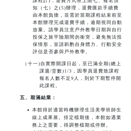
課程計)，退費方式依上開七、報名須
知（七）之(5)辦理，退費匯款手續費
由本館負擔，並需於當期課程結束前至
本館辦理完成退費手續，
逾期視同自動
放棄
。請學員注意戶外教學日期與自行
投保之旅平險期間勿衝突，避免無法投
保情形，並請斟酌自身體力、行動安全
評估是否參與戶外教學。
（十一
)
自實際開課日起，至已滿全期(總上
課週/堂數)1/3，因學員退費致課程
報名人數不足9人，則於下期暫停開
此課程。
五、期滿結業：
本館得於適當時機辦理生活美學班師生
線上成果展。排定檔期後，本館如遇業
務上之需要，得調整檔期或停辦。