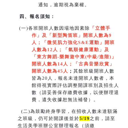
通知，逾期視為棄權。
四、報名須知：
(
一)各班開班人數因場地因素除
「立體手
作」及「新型陶笛班」開班人數為9
人
；
「微笑肌力強化S&E運動」開班
人數為12人；「氣順健康運動」及
「
東方舞蹈-樂舞遊中東(中級/進階)」
開班人數為14人
；
「
古典音樂欣賞
」
開班人數為45人
；
其餘班級開班人數
皆為20人，報名未達開班人數者，本
館得視實際評估調整開課班別及招生人
數（請妥善保存繳費收據，以便辦理退
費，遺失收據恕無法補發）。
(
二)為鼓勵終身學習，在招收人數未達額滿
之班級，仍可於開課後並於
5/19
之前，請至
生活美學班辦公室辦理報名（須繳