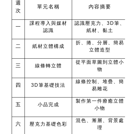
週
單元名稱
內容摘要
次
課程導入與媒材
認識壓克力、3D筆、
一
認識
紙材、黏土
折、捲、分層、簡易
二
紙材立體構成
立體造型
從平面草圖到立體小
三
線條轉立體
物
線條控制、堆疊、簡
四
3D
筆基礎技法
易雕花
製作第一件療癒立體
五
小品完成
小物
混色、漸層、背景處
六
壓克力基礎色彩
理