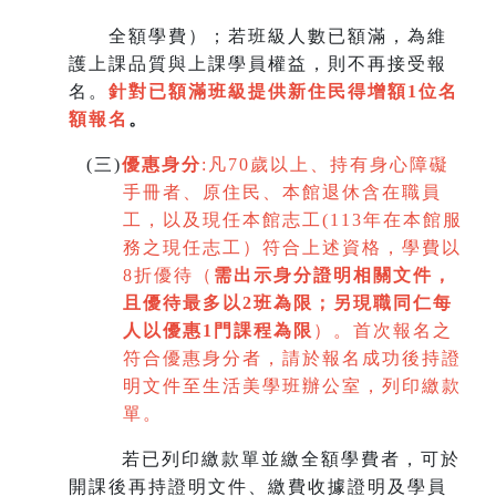
全額學費）；若班級人數已額滿，為維
護上課品質與上課學員權益，則不再接受報
名。
針對已額滿班級提供新住民得增額
1
位名
額報名
。
(
三)
優惠身分
:
凡70歲以上、持有身心障礙
手冊者、原住民、本館退休含在職員
工，以及現任本館志工(113年在本館服
務之現任志工）符合上述資格，學費以
8折優待（
需出示身分證明相關文件，
且優待最多以2班為限
；
另現職同仁每
人以優惠1門課程為限
）。首次報名之
符合優惠身分者，請於報名成功後持證
明文件至生活美學班辦公室，列印繳款
單。
若已列印繳款單並繳全額學費者，可於
開課後再持證明文件、繳費收據證明及學員