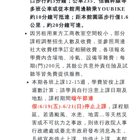
口步行約3分鐘；公車235、信義幹線等
多班公車或從本館周邊騎乘YOUBIKE
約10分鐘可抵達；距本館園區步行僅1.6
公里，約20分鐘可達。
因另租用東方工商教室空間較小，部分
課程調整招生人數及收費，並參照周邊
社大收費標準訂定相關收費，各項報名
學費內含場地、冷氣、設備等雜費：每
期(門)200元，其餘公共意外責任險及試
聽等皆免費提供服務。
本期各班上課12-15週，學費皆按上課
週數計算；請學員自行注意上課日期及
地點，課程期間
端午節連
假:6/19(五)-6/21(日)
停止上課
，課程順
延。若遇颱風、水患、地震…等天然災
害或不可抗力之事故，則依行政院人事
行政總處或臺北市政府發布消息為主，
凡經宣布停止上課，均停止上課，本館