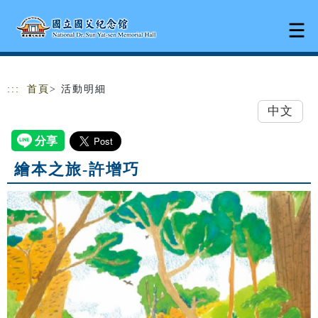
跳到主要內容
網站導覽
:::
首頁
> 活動明細
中文
繪本之旅-許增巧