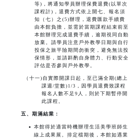
等)，將通知學員辦理保費退費(以單次
課程計)，退費方式依上開七、報名須
知（七）之(5)辦理，退費匯款手續費
由本館負擔，並需於當期課程結束前至
本館辦理完成退費手續，
逾期視同自動
放棄
。請學員注意戶外教學日期與自行
投保之旅平險期間勿衝突，避免無法投
保情形，並請斟酌自身體力、行動安全
評估是否參與戶外教學。
（十一
)
自實際開課日起，至已滿全期(總上
課週/堂數)1/3，因學員退費致課程
報名人數不足9人，則於下期暫停開
此課程。
五、期滿結業：
本館得於適當時機辦理生活美學班師生
線上成果展。排定檔期後，本館如遇業