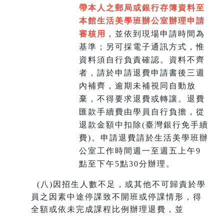
帶本人之郵局或銀行存簿資料至
本館生活美學班辦公室辦理申請
審核用
，並依到現場申請時間為
基準；另可採電子通訊方式，惟
資料須自行負責確認。資料不齊
者，請於申請退費申請書後三週
內補齊，逾期未補視同自動放
棄，不得要求退費或轉讓。退費
匯款手續費由學員自行負擔，從
退款金額中扣除(臺灣銀行免手續
費)。申請退費請於生活美學班辦
公室工作時間週一至週五上午9
點至下午5點30分辦理。
(
八)因招生人數不足，或其他不可歸責於學
員之因素中途停課致不開班或停課情形，得
全額或依未完成課程比例辦理退費，並