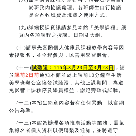
於班務內協議處理。各班師生自行協議
是否酌收班費及班費之使用方式。
(
九)詳細授課資訊請參見本館「美學課程」網
頁內各項課程之授課。
日期及大綱。
(
十)請事先審酌個人健康及課程教學內容等因
素後報名，並全程參與，以善用學習機會。
(
十一)
試聽週：115年3月23日至3月28日
，
請
於
課前2日前
通知本館並於上課前10分鐘至生活
美學班辦公室換發試聽證，
其他上課期間，為避
免影響上課秩序及學員權益，謝絕旁聽或試聽。
(
十二)本招生簡章內容若有任何異動
，
以官網
公告為準。
(
十三)本館為辦理各項推廣活動等業務，需蒐
集報名者個人資料以便聯繫及通知，並將遵守