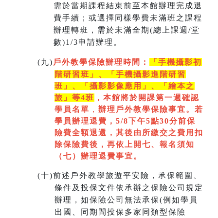
需於當期課程結束前至本館辦理完成退
費手續；或選擇同樣學費未滿班之課程
辦理轉班，需於未滿全期(總上課週/堂
數)1/3申請辦理。
(
九)
戶外教學保險辦理時間：
「手機攝影初
階研習班」、「手機攝影進階研習
班」、「
攝影影像應用」、「繪本之
旅」等4班
，本館將於開課第一週
確認
學員名單
，
辦理戶外教學保險事宜。若
學員辦理退費，5/8下午5點30分前保
險費全額退還，其後由所繳交之費用扣
除保險費後，再依上開七
、
報名須知
（七）辦理退費事宜。
(
十)
前述戶外教學旅遊平安險，承保範圍、
條件及投保文件依承辦之保險公司規定
辦理，如保險公司無法承保(例如學員
出國、同期間投保多家同類型保險