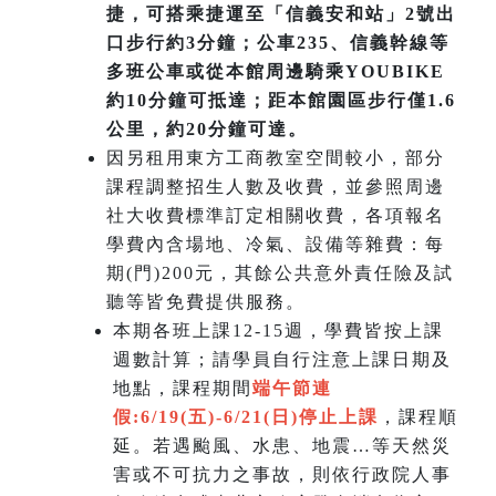
捷，可搭乘捷運至「信義安和站」2號出
口步行約3分鐘；公車235、信義幹線等
多班公車或從本館周邊騎乘YOUBIKE
約10分鐘可抵達；距本館園區步行僅1.6
公里，約20分鐘可達。
因另租用東方工商教室空間較小，部分
課程調整招生人數及收費，並參照周邊
社大收費標準訂定相關收費，各項報名
學費內含場地、冷氣、設備等雜費：每
期(門)200元，其餘公共意外責任險及試
聽等皆免費提供服務。
本期各班上課12-15週，學費皆按上課
週數計算；請學員自行注意上課日期及
地點，課程期間
端午節連
假:6/19(五)-6/21(日)
停止上課
，課程順
延。若遇颱風、水患、地震…等天然災
害或不可抗力之事故，則依行政院人事