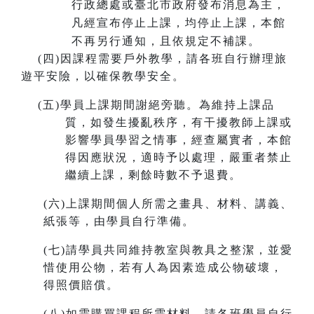
行政總處或臺北市政府發布消息為主，
凡經宣布停止上課，均停止上課，本館
不再另行通知，且依規定不補課。
(
四)因課程需要戶外教學，請各班自行辦理旅
遊平安險，以確保教學安全。
(
五)學員上課期間謝絕旁聽。為維持上課品
質，如發生擾亂秩序，有干擾教師上課或
影響學員學習之情事，經查屬實者，本館
得因應狀況，適時予以處理，嚴重者禁止
繼續上課，剩餘時數不予退費。
(
六)上課期間個人所需之畫具、材料、講義、
紙張等，由學員自行準備。
(
七)請學員共同維持教室與教具之整潔，並愛
惜使用公物，若有人為因素造成公物破壞，
得照價賠償。
(
八)如需購買課程所需材料，請各班學員自行