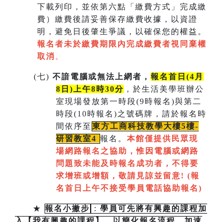
下載列印，並依第六點「繳費方式」完成繳
費）繳費後請妥善保存繳費收據，以資證
明，避免日後肇生爭議，以確保您的權益。
報名者未於繳費期限內完成繳費者視同棄權
取消
。
(
七)
不諳電腦或無法上網者，
報名首日(4月
8日)上午8時30分
，於生活美學班辦公
室現場發放第一時段(9時報名)與第二
時段(10時報名)之號碼牌，請於報名時
間依序至
東方工商科技教學大樓5樓-
研習教室
4
報名。
本館僅提供民眾現
場網路報名之協助，惟因電腦或網路
問題致未能及時報名成功者，不得要
求增班或增額，敬請見諒並留意!
(
報
名首日上午不接受學員電話協助報名)
★
報名小撇步
：
學員可先將有興趣的課程加
入【我有興趣的課程】，以簡化報名流程，加速