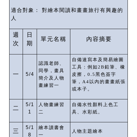
適合對象：
對繪本閱讀和畫畫旅行有興趣的
人
週
日
單元名稱
內容摘要
次
期
自備速寫本及簡易繪圖
認識老師、
工具：例如
2B
鉛筆、橡
同學，畫具
一
5/4
皮擦，
0.5
黑色簽字
簡介及人物
筆，
A4
以內的畫畫紙張
畫練習一
或本子。
5/1
人物畫練習
自備水性顏料上色工
二
1
二
具、水彩紙。
5/1
繪本讀書會
三
人物主題繪本
8
一