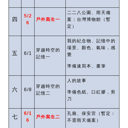
二二八公園、雨天備
5/2
四
戶外寫生一
案：台灣博物館
（暫
6
定）
我的紀念物、記憶中的
場景、顏色、氣味，感
穿越時空的
五
6/1
覺
記憶一
準備速寫本、畫筆
人的故事
穿越時空的
六
6/8
準備色紙、口紅膠，剪
記憶二
刀
6/1
孔廟、保安宮（暫定：
七
戶外寫生二
6
不需雨天備案
）