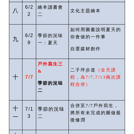
6/2
繪本讀書會
八
文化主題繪本
2
二
如何用圖畫說明夏天的
6/2
季節的況味
你會做的一件事
九
9
一：夏天
自選媒材創作
戶外寫生
三
二子坪步道
（
全天課
&
十
7/7
程
，為
7/
7
,7/13
兩次課
季節的況味
程合併）
二
合併至
7/7
戶外寫生，
十
7/1
季節的況味
將所有未完成的圖做最
一
3
二
後修潤