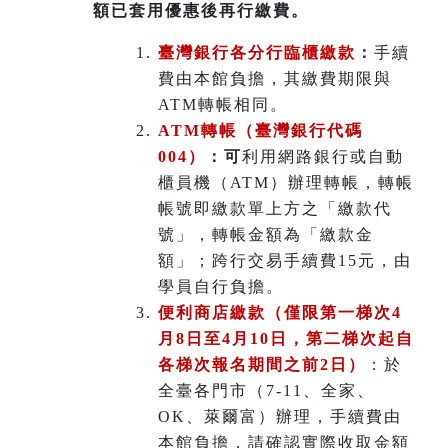
額已套用優惠後再行繳費。
臺灣銀行各分行臨櫃繳款
：
手續
費由本館負擔，其繳費期限與
ATM轉帳相同。
ATM
轉帳（臺灣銀行代碼
004）
：可
利用網路銀行或自動
櫃員機（ATM）辦理轉帳，轉帳
帳號即繳款單上方之「繳款代
號」，轉帳金額為「繳款金
額」；跨行交易手續費15元，由
學員自行負擔。
便利商店繳款（僅限第一梯次4
月8日至4月10日，第二梯次起自
各梯次報名期間之前2日）
：
於
全臺各門市（7-11、全家、
OK、萊爾富）辦理
，
手續費由
本館負擔，請確認實際收取金額