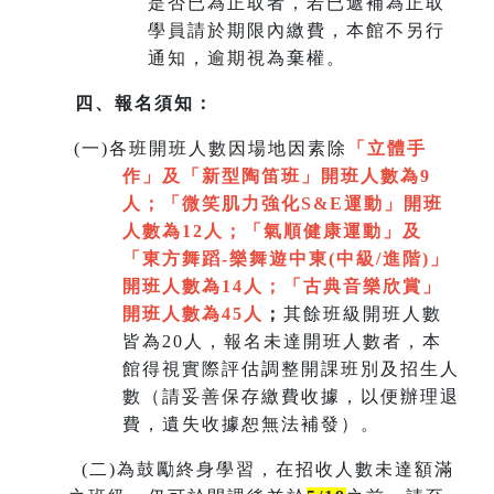
是否已為正取者，若已遞補為正取
學員請於期限內繳費，本館不另行
通知，逾期視為棄權。
四、報名須知：
(
一)各班開班人數因場地因素除
「立體手
作」及「新型陶笛班」開班人數為9
人
；
「微笑肌力強化S&E運動」開班
人數為12人；「氣順健康運動」及
「
東方舞蹈-樂舞遊中東(中級/進階)」
開班人數為14人
；
「
古典音樂欣賞
」
開班人數為45人
；
其餘班級開班人數
皆為20人，報名未達開班人數者，本
館得視實際評估調整開課班別及招生人
數（請妥善保存繳費收據，以便辦理退
費，遺失收據恕無法補發）。
(
二)為鼓勵終身學習，在招收人數未達額滿