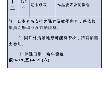
十
7/2
期末發表
作品發表及同樂會
二
0
註：
1.
本表所安排之課程及教學內容，將依據
學員之學習狀況斟酌調整。
2.
因戶外活動地形可能有階梯，請斟酌體
力參加。
3.
停課日期：
端午節連
假
:6/19(
五
)-6/20(
六
)