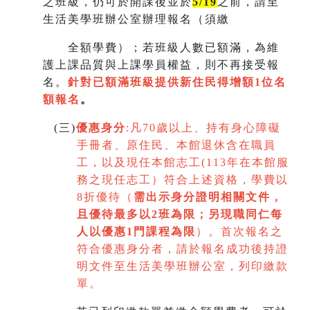
之班級，仍可於開課後並於
5/19
之前，請至
生活美學班辦公室辦理報名（須繳
全額學費）；若班級人數已額滿，為維
護上課品質與上課學員權益，則不再接受報
名。
針對已額滿班級提供新住民得增額
1
位名
額報名
。
(
三)
優惠身分
:
凡70歲以上、持有身心障礙
手冊者、原住民、本館退休含在職員
工，以及現任本館志工(113年在本館服
務之現任志工）符合上述資格，學費以
8折優待（
需出示身分證明相關文件，
且優待最多以2班為限
；
另現職同仁每
人以優惠1門課程為限
）。首次報名之
符合優惠身分者，請於報名成功後持證
明文件至生活美學班辦公室，列印繳款
單。