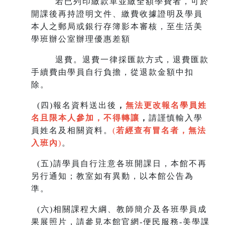
若已列印繳款單並繳全額學費者，可於
開課後再持證明文件、繳費收據證明及學員
本人之郵局或銀行存簿影本審核，至生
活美
學班辦公室辦理優惠差額
退費。退費一律採匯款方式，退費匯款
手續費由學員自行負擔，從退款金額中扣
除。
(
四)報名資料送出後
，
無法更改報名學員姓
名且限本人參加，不得轉讓
，
請謹慎輸入學
員姓名及相關資料。
(
若經查有冒名者，無法
入班內
)
。
(
五)請學員自行注意各班開課日，本館不再
另行通知；教室如有異動，以本館公告為
準。
(
六)相關課程大綱、教師簡介及各班學員成
果展照片，請參見本館官網-便民服務-美學課