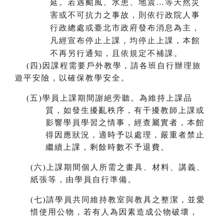
延。若遇颱風、水患、地震…等天然災
害或不可抗力之事故，則依行政院人事
行政總處或臺北市政府發布消息為主，
凡經宣布停止上課，均停止上課，本館
不再另行通知，且依規定不補課。
(
四)因課程需要戶外教學，請各班自行辦理旅
遊平安險，以確保教學安全。
(
五)學員上課期間謝絕旁聽。為維持上課品
質，如發生擾亂秩序，有干擾教師上課或
影響學員學習之情事，經查屬實者，本館
得因應狀況，適時予以處理，嚴重者禁止
繼續上課，剩餘時數不予退費。
(
六)上課期間個人所需之畫具、材料、講義、
紙張等，由學員自行準備。
(
七)請學員共同維持教室與教具之整潔，並愛
惜使用公物，若有人為因素造成公物破壞，