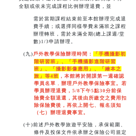
全額或依未完成課程比例辦理退費，並
需於當期課程結束前至本館辦理完成退
費手續；或選擇同樣學費未滿班之課程
辦理轉班，需於未滿全期(總上課週/堂
數)1/3申請辦理。
(
九)
戶外教學保險辦理時間：
「手機攝影初
階研習班」、「手機攝影進階研習
班」、「
攝影影像應用」、「繪本之
旅」等4班
，本館將於開課第一週
確認
學員名單
，
辦理戶外教學保險事宜。若
學員辦理退費，5/8下午5點30分前保
險費全額退還，其後由所繳交之費用扣
除保險費後，再依上開七
、
報名須知
（七）辦理退費事宜。
(
十)
前述戶外教學旅遊平安險，承保範圍、
條件及投保文件依承辦之保險公司規定