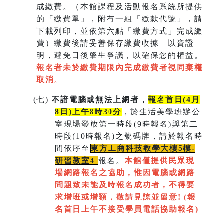
成繳費。（本館課程及活動報名系統所提供
的「繳費單」，附有一組
「繳款代號」，請
下載列印，並依第六點「繳費方式」完成繳
費）繳費後請妥善保存繳費收據，以資證
明，避免日後肇生爭議，以確保您的權益。
報名者未於繳費期限內完成繳費者視同棄權
取消
。
(
七)
不諳電腦或無法上網者，
報名首日(4月
8日)上午8時30分
，於生活美學班辦公
室現場發放第一時段(9時報名)與第二
時段(10時報名)之號碼牌，請於報名時
間依序至
東方工商科技教學大樓5樓-
研習教室
4
報名。
本館僅提供民眾現
場網路報名之協助，惟因電腦或網路
問題致未能及時報名成功者，不得要
求增班或增額，敬請見諒並留意!
(
報
名首日上午不接受學員電話協助報名)