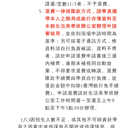
課週/堂數)1/3者，不予退費。
退費一律採匯款方式，請學員攜
帶本人之郵局或銀行存簿資料至
本館生活美學班辦公室辦理申請
審核用
，並依到現場申請時間為
基準；另可採電子通訊方式，惟
資料須自行負責確認。資料不齊
者，請於申請退費申請書後三週
內補齊，逾期未補視同自動放
棄，不得要求退費或轉讓。退費
匯款手續費由學員自行負擔，從
退款金額中扣除(臺灣銀行免手續
費)。申請退費請於生活美學班辦
公室工作時間週一至週五上午9
點至下午5點30分辦理。
(
八)因招生人數不足，或其他不可歸責於學
員之因素中途停課致不開班或停課情形，得