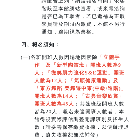
請配合上列「網路報名時間」依各
階段至本館網站查看，或來電洽詢
是否已為正取者，若已遞補為正取
學員請於期限內繳費，本館不另行
通知，逾期視為棄權。
四、報名須知：
(
一)各班開班人數因場地因素除
「立體手
作」及「新型陶笛班」開班人數為9
人
；
「微笑肌力強化S&E運動」開班
人數為12人；「氣順健康運動」及
「
東方舞蹈-樂舞遊中東(中級/進階)」
開班人數為14人
；
「
古典音樂欣賞
」
開班人數為45人
；
其餘班級開班人數
皆為20人，報名未達開班人數者，本
館得視實際評估調整開課班別及招生人
數（請妥善保存繳費收據，以便辦理退
費，遺失收據恕無法補發）。