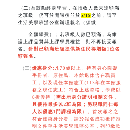
(
二)為鼓勵終身學習，在招收人數未達額滿
之班級，仍可於開課後並於
5/19
之前，請至
生活美學班辦公室辦理報名（須繳
全額學費）；若班級人數已額滿，為維
護上課品質與上課學員權益，則不再接受報
名。
針對已額滿班級提供新住民得增額
1
位名
額報名
。
(
三)
優惠身分
:
凡70歲以上、持有身心障礙
手冊者、原住民、本館退休含在職員
工，以及現任本館志工(113年在本館服
務之現任志工）符合上述資格，學費以
8折優待（
需出示身分證明相關文件，
且優待最多以2班為限
；
另現職同仁每
人以優惠1門課程為限
）。首次報名之
符合優惠身分者，請於報名成功後持證
明文件至生活美學班辦公室，列印繳款