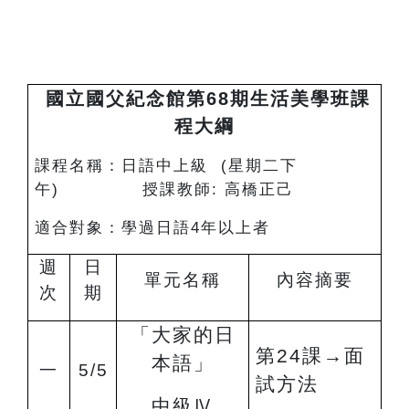
國立國父紀念館第68期生活美學班課
程大綱
課程名稱：日語中上級 (星期二下
午) 授課教師: 高橋正己
適合對象：學過日語4年以上者
週
日
單元名稱
內容摘要
次
期
「大家的日
第24課
→
面
本語」
一
5/5
試方法
中級
Ⅳ