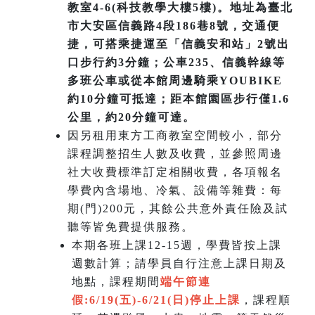
教室4-6(科技教學大樓5樓)。地址為臺北
市大安區信義路4段186巷8號，交通便
捷，可搭乘捷運至「信義安和站」2號出
口步行約3分鐘；公車235、信義幹線等
多班公車或從本館周邊騎乘YOUBIKE
約10分鐘可抵達；距本館園區步行僅1.6
公里，約20分鐘可達。
因另租用東方工商教室空間較小，部分
課程調整招生人數及收費，並參照周邊
社大收費標準訂定相關收費，各項報名
學費內含場地、冷氣、設備等雜費：每
期(門)200元，其餘公共意外責任險及試
聽等皆免費提供服務。
本期各班上課12-15週，學費皆按上課
週數計算；請學員自行注意上課日期及
地點，課程期間
端午節連
假:6/19(五)-6/21(日)
停止上課
，課程順