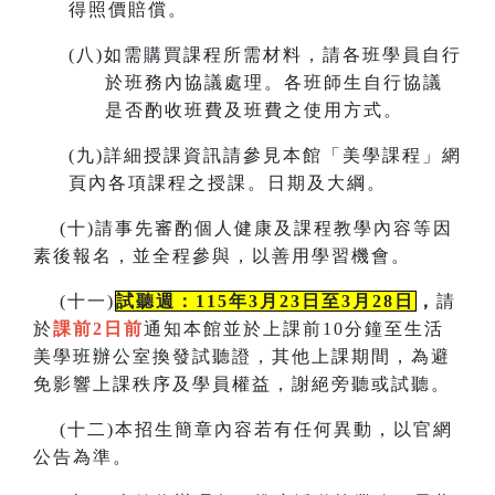
得照價賠償。
(
八)如需購買課程所需材料，請各班學員自行
於班務內協議處理。各班師生自行協議
是否酌收班費及班費之使用方式。
(
九)詳細授課資訊請參見本館「美學課程」網
頁內各項課程之授課。
日期及大綱。
(
十)請事先審酌個人健康及課程教學內容等因
素後報名，並全程參與，以善用學習機會。
(
十一)
試聽週：115年3月23日至3月28日
，
請
於
課前2日前
通知本館並於上課前10分鐘至生活
美學班辦公室換發試聽證，
其他上課期間，為避
免影響上課秩序及學員權益，謝絕旁聽或試聽。
(
十二)本招生簡章內容若有任何異動
，
以官網
公告為準。