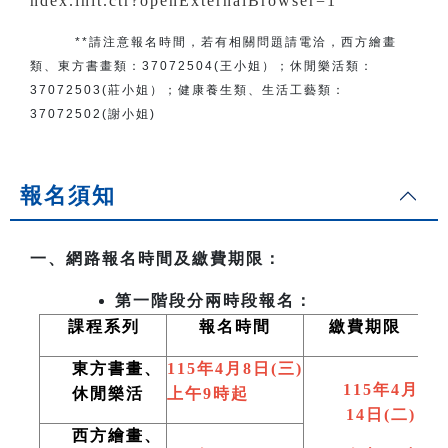
ndex.init.ctr?openExternalBrowser=1
**請注意報名時間，若有相關問題
請電洽
，
西方繪畫
類、東方書畫類：
37072504(王小姐）
；
休閒樂活類：
37072503(莊小姐）；
健康養生類、生活工藝類：
37072502(謝小姐)
報名須知
一、網路報名時間及繳費期限：
第一階段分兩時段報名：
課程系列
報名時間
繳費期限
東方書畫、
115
年4月8日(三)
115
年4月
休閒樂活
上午9時起
14日(二)
西方繪畫、