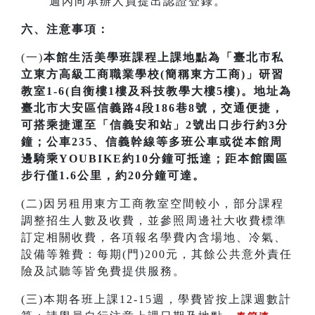
週內向承辦人員提出認證登錄。
六、注意事項：
(一)
本館生活美學班課程上課地點為「臺北市私
立東方高級工商職業學校(簡稱東方工商)」研習
教室1-6(自衡樓1樓及科技教學大樓5樓)。地址為
臺北市大安區信義路4段186巷8號，交通便捷，
可搭乘捷運至「信義安和站」2號出口步行約3分
鐘；公車235、信義幹線等多班公車或從本館周
邊騎乘YOUBIKE約10分鐘可抵達；距本館園區
步行僅1.6公里，約20分鐘可達。
(二)因另租用東方工商教室空間較小，部分課程
調整招生人數及收費，並參照周邊社大收費標準
訂定相關收費，各項報名學費內含場地、冷氣、
設備等雜費：每期(門)200元，其餘公共意外責任
險及試聽等皆免費提供服務。
(三)本期各班上課12-15週，學費皆按上課週數計