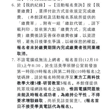
於【我的紀錄】→【活動報名查詢】按【我
要繳費】，選擇付款方式並依規定完成繳
費。（本館課程及活動報名系統所提供的
「繳費單」，附有一組「繳款代號」，請下
載列印，並依第六點「繳費方式」完成繳
費）繳費後請妥善保存繳費收據，以資證
明，避免日後肇生爭議，以確保您的權益。
報名者未於繳費期限內完成繳費者視同棄權
取消。
不諳電腦或無法上網者，報名首日(12月10
日)上午8:30，於生活美學班辦公室前發放
第一時段(9時報名)與第二時段(10時報名)之
號碼牌，請於報名時間依序至
東方工商科技
教學大樓5樓-研習教室5
報名
。
本館僅提供
民眾現場網路報名之協助，
惟因電腦問題致
未能及時報名成功
者，為維持公平性，不得
要求增額錄取
，尚祈見諒並留意!。
(報名首
日不接受學員電話代為報名)。