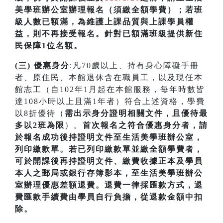
美學班辦公室辦理報名（須繳全額學費）；若
班
級人數已額滿，為維護上課品質與上課學員權
益，則不再接受報名。針對已額滿班級提供新住
民保障1位名額
。
(三) 優惠身分
:凡70歲以上、持有身心障礙手冊
者、原住民、本館退休含在職員工，以及現任本
館志工（自102年1月起在本館服務，每年時數皆
達108小時以上且滿1年者）符合上述資格，學費
以8折優待（
需出示身分證明相關文件，且優待最
多以2班為限
）。
首次
報名之符合優惠身分者，請
於報名成功後持證明文件至生活美學班辦公室，
列印繳款單。若已列印繳款單並繳全額學費者，
可於開課
後再持證明文件、繳費收據正本及學員
本人之郵局或銀行存簿影本，至生活美學班辦公
室辦理優惠差額退費。
退費一律採匯款方式，退
費匯款手續費由學員自行負擔，從退款金額中扣
除。