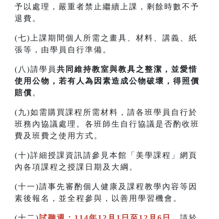
予以處理，嚴重者禁止繼續上課，剩餘時數不予
退費。
(七)上課期間個人所需之畫具、材料、講義、紙
張等，由學員自行準備。
(八)請學員
共同維持教室與教具之整潔，並愛惜
使用公物，若有人為因素造成公物破壞，得照價
賠償
。
(九)如需購買課程所需材料，請各班學員自行於
班務內協議處理。各班師生自行協議是否酌收班
費及班費之使用方式。
(十)詳細授課資訊請參見本館「美學課程」網頁
內各項課程之授課日期及大綱。
(十一)請事先審酌個人健康及課程教學內容等因
素後報名，並全程參與，以善用學習機會。
(十二)
試聽週：114年12月1日至12月6日
，請於