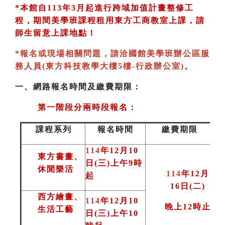
*
本館自113年3月起進行跨域加值計畫整修工
程，期間美學班課程租用東方工商教室
上課，請
師生留意上課地點！
*
報名或現場相關問題，請洽國館美學班辦公區服
務人員(東方科技教學大樓5樓-行政辦公室)
。
一、
網路報名時間及繳費期限：
第一階段分兩時段報名
：
課程系列
報名時間
繳費期限
114
年12月10
東方書畫、
日(三)上午9時
休閒樂活
114
年12月
起
16日(二
)
西方繪畫、
114
年12月10
晚上12時止
生活工藝
日(三)上午10