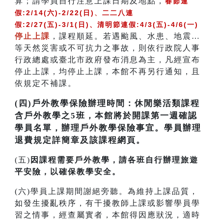
算；請學員自行注意上課日期及地點，
春節連
假:2/14(六)-2/22(日)
、
二二八連
假:2/27(五)-3/1(日)、清明節連假:4/3(五)-4/6(一)
停止上課
，課程順延。若遇颱風、水患、地震…
等天然災害或不可抗力之事故，則依行政院人事
行政總處或臺北市政府發布消息為主，凡經宣布
停止上課，均停止上課，本館不再另行通知，且
依規定不補課。
(四)戶外教學保險辦理時間：休閒樂活類課程
含戶外教學之5班，本館將於開課第一週確認
學員名單，辦理戶外教學保險事宜。學員辦理
退費規定詳簡章及該課程網頁。
(五)
因課程需要戶外教學，請各班自行辦理旅遊
平安險，以確保教學安全。
(六)學員上課期間謝絕旁聽。為維持上課品質，
如發生擾亂秩序，有干擾教師上課或影響學員學
習之情事，經查屬實者，本館得因應狀況，適時