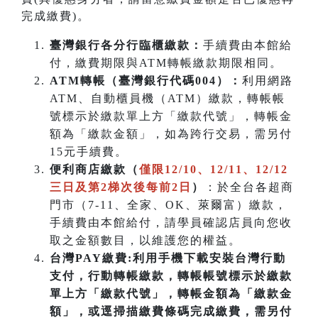
完成繳費)。
臺灣銀行各分行臨櫃繳款：
手續費由本館給
付，繳費期限與ATM轉帳繳款期限相同。
ATM
轉帳（臺灣銀行代碼004）：
利用網路
ATM、自動櫃員機（ATM）繳款，轉帳帳
號標示於繳款單上方「繳款代號」，轉帳金
額為「繳款金額」，如為跨行交易，需另付
15元手續費。
便利商店繳款（
僅限12/10、12/11、12/12
三日及第2梯次後每前2日
）
：於全台各超商
門市（7-11、全家、OK、萊爾富）繳款，
手續費由本館給付，請學員確認店員向您收
取之金額數目，以維護您的權益。
台灣PAY繳費:利用手機下載安裝台灣行動
支付，行動轉帳繳款，轉帳帳號標示於繳款
單上方「繳款代號」，轉帳金額為「繳款金
額」，或逕掃描繳費條碼完成繳費，需另付