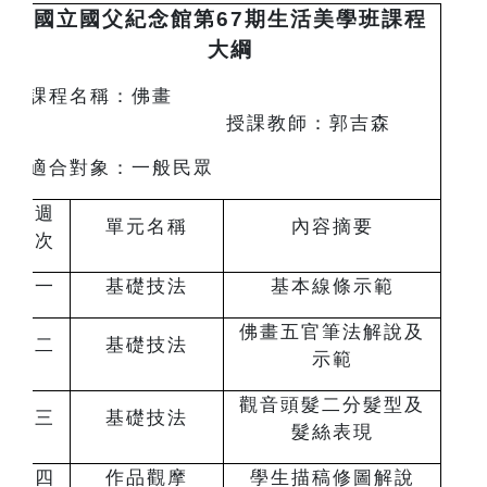
國立國父紀念館第67期生活美學班課程
大綱
課程名稱：佛畫
授課教師：郭吉森
適合對象：一般民眾
週
單元名稱
內容摘要
次
一
基礎技法
基本線條示範
佛畫五官筆法解說及
二
基礎技法
示範
觀音頭髮二分髮型及
三
基礎技法
髮絲表現
四
作品觀摩
學生描稿修圖解說