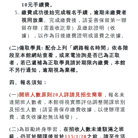
10元手續費。
繳費成功後始完成報名手續，逾期未繳費者
視同放棄
。完成繳費後，請妥善保留第一聯
留存聯（需蓋收訖章）及繳款證明（收
據），以作為日後繳費證明或退費之依據。
(二)備取學員:
配合上列「網路報名時間」依各階
段至本館網站查看，或來電洽詢是否已為正取
者，若已遞補為正取學員請於期限內繳費，本館
不另行通知，逾期視為棄權。
四
、
報名須知：
(一)
開班人數原則20人詳請見招生簡章
，報名未
達開班人數者，本館得視實際評估調整開課班別
及招生人數（請妥善保存繳費收據，以便辦理退
費，遺失收據恕無法補發）。
(二)為鼓勵終身學習，
在招收人數未達額滿之班
級，仍可於開課後並於
115/1/20
之前，請至生活