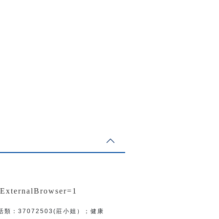
nExternalBrowser=1
活類：
37072503(莊小姐）；
健康