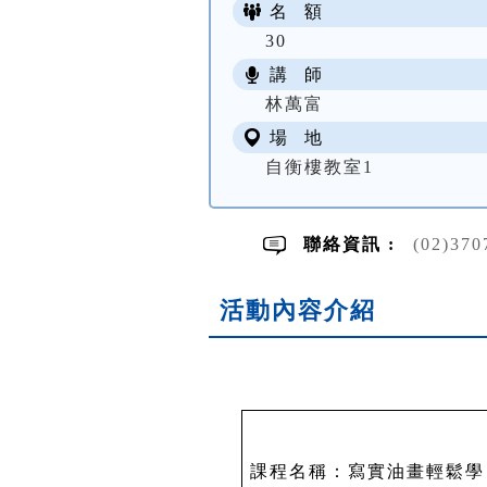
名 額
30
講 師
林萬富
場 地
自衡樓教室1
聯絡資訊 :
(02)370
活動內容介紹
課程名稱：寫