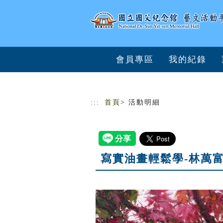
跳到主要內容
網站導覽
會員專區
我的紀錄
:::
首頁
> 活動明細
寫實油畫輕鬆學-林萬