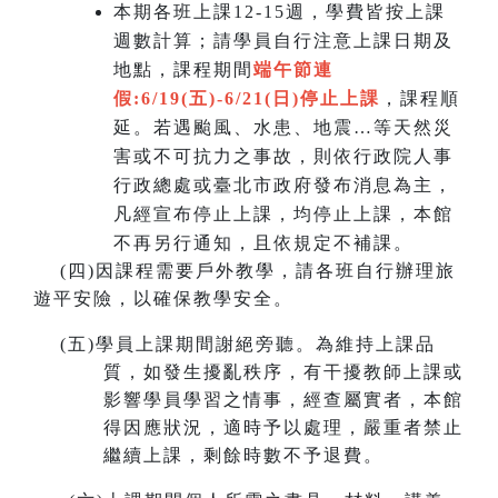
本期各班上課12-15週，學費皆按上課
週數計算；請學員自行注意上課日期及
地點，課程期間
端午節連
假:6/19(五)-6/21(日)
停止上課
，課程順
延。若遇颱風、水患、地震…等天然災
害或不可抗力之事故，則依行政院人事
行政總處或臺北市政府發布消息為主，
凡經宣布停止上課，均停止上課，本館
不再另行通知，且依規定不補課。
(
四)因課程需要戶外教學，請各班自行辦理旅
遊平安險，以確保教學安全。
(
五)學員上課期間謝絕旁聽。為維持上課品
質，如發生擾亂秩序，有干擾教師上課或
影響學員學習之情事，經查屬實者，本館
得因應狀況，適時予以處理，嚴重者禁止
繼續上課，剩餘時數不予退費。