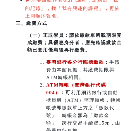
若要繼續報名第2門課程，請點選「我
的記錄」，找「我有興趣的課程」，再依
上開順序報名。
三、繳費方式
（一）
正取學員：請依繳款單所載期限完
成繳費；具優惠身分者，應先確認繳款金
額已套用優惠後再行繳費。
臺灣銀行各分行臨櫃繳款
：
手續
費由本館負擔，其繳費期限與
ATM轉帳相同。
ATM
轉帳（臺灣銀行代碼
004）
：可
利用網路銀行或自動
櫃員機（ATM）辦理轉帳，轉帳
帳號即繳款單上方之「繳款代
號」，轉帳金額為「繳款金
額」；跨行交易手續費15元，由
學員自行負擔。