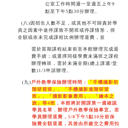
公室工作時間週一至週五上午9
點至下午5點30分辦理。
(
八)因招生人數不足，或其他不可歸責於學
員之因素中途停課致不開班或停課情形，得
全額或依未完成課程比例辦理退費，並
需於當期課程結束前至本館辦理完成退
費手續；或選擇同樣學費未滿班之課程
辦理轉班，需於未滿全期(總上課週/堂
數)1/3申請辦理。
(
九)
戶外教學保險辦理時間：
「手機攝影初
階研習班」、「手機攝影進階研習
班」、「
攝影影像應用」、「繪本之
旅」等4班
，本館將於開課第一週
確認
學員名單
，
辦理戶外教學保險事宜。若
學員辦理退費，5/8下午5點30分前保
險費全額退還，其後由所繳交之費用扣