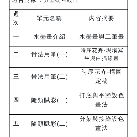
具基礎者較佳
週
單元名稱
內容摘要
次
一
水墨畫介紹
水墨畫與工筆畫
時序花卉-現場寫
二
骨法用筆(一)
生與白描線畫
時序花卉-構圖
三
骨法用筆(二)
定稿
打底與平塗設色
四
隨類賦彩(一)
畫法
分染與接染設色
五
隨類賦彩(二)
畫法