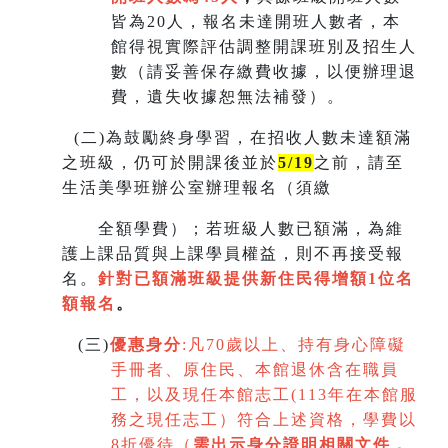
皆為20人，報名未達開班人數者，本
館得視實際評估調整開課班別及招生人
數（請妥善保存繳費收據，以便辦理退
費，遺失收據恕無法補發）。
(
二)為鼓勵終身學習，在招收人數未達額滿
之班級，仍可於開課後並於
5/19
之前，請至
生活美學班辦公室辦理報名（須繳
全額學費）；若班級人數已額滿，為維
護上課品質與上課學員權益，則不再接受報
名。
針對已額滿班級提供新住民得增額
1
位名
額報名
。
(
三)
優惠身分
:
凡70歲以上、持有身心障礙
手冊者、原住民、本館退休含在職員
工，以及現任本館志工(113年在本館服
務之現任志工）符合上述資格，學費以
8折優待（
需出示身分證明相關文件，