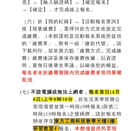
意】→【輸入驗證碼】→【確定報名】
→【確定】，才完成線上報名。
（六）於【我的紀錄】→【活動報名查詢】
按【我要繳費】，選擇付款方式並依規定完
成繳費。（本館課程及活動報名系統所提供
的「繳費單」，附有一組
「繳款代號」，請
下載列印，並依第六點「繳費方式」完成繳
費）繳費後請妥善保存繳費收據，以資證
明，避免日後肇生爭議，以確保您的權益。
報名者未於繳費期限內完成繳費者視同棄權
取消
。
(
七)
不諳電腦或無法上網者，
報名首日(4月
8日)上午8時30分
，於生活美學班辦公
室現場發放第一時段(9時報名)與第二
時段(10時報名)之號碼牌，請於報名時
間依序至
東方工商科技教學大樓5樓-
研習教室
4
報名。
本館僅提供民眾現