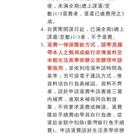
後，未滿全期(總上課週/堂
數)1/3退費者，退還已繳費用之5
成。
自實際開課日起，已滿全期(總上
課週/堂數)1/3者，不予退費。
退費一律採匯款方式，請學員攜
帶本人之郵局或銀行存簿資料至
本館生活美學班辦公室辦理申請
審核用
，並依到現場申請時間為
基準；另可採電子通訊方式，惟
資料須自行負責確認。資料不齊
者，請於申請退費申請書後三週
內補齊，逾期未補視同自動放
棄，不得要求退費或轉讓。退費
匯款手續費由學員自行負擔，從
退款金額中扣除(臺灣銀行免手續
費)。申請退費請於生活美學班辦