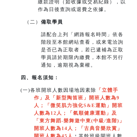
繳款證明（如收據或交易紀錄），以
作為日後查詢或退費之依據。
（二）
備取學員
請配合上列「網路報名時間」依各
階段至本館網站查看，或來電洽詢
是否已為正取者，若已遞補為正取
學員請於期限內繳費，本館不另行
通知，逾期視為棄權。
四、報名須知：
(
一)各班開班人數因場地因素除
「立體手
作」及「新型陶笛班」開班人數為9
人
；
「微笑肌力強化S&E運動」開班
人數為12人；「氣順健康運動」及
「
東方舞蹈-樂舞遊中東(中級/進階)」
開班人數為14人
；
「
古典音樂欣賞
」
開班人數為45人
；
其餘班級開班人數