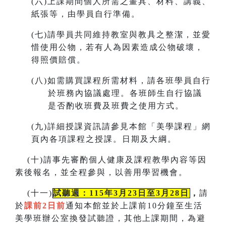
(
六)上課期間個人所需之畫具、材料、講義、
紙張等，由學員自行準備。
(
七)請學員共同維持教室與教具之整潔，並愛
惜使用公物，若有人為因素造成公物破壞，
得照價賠償。
(
八)如需購買課程所需材料，請各班學員自行
於班務內協議處理。各班師生自行協議
是否酌收班費及班費之使用方式。
(
九)詳細授課資訊請參見本館「美學課程」網
頁內各項課程之授課。
日期及大綱。
(
十)請事先審酌個人健康及課程教學內容等因
素後報名，並全程參與，以善用學習機會。
(
十一)
試聽週：115年3月23日至3月28日
，
請
於
課前2日前
通知本館並於上課前10分鐘至生活
美學班辦公室換發試聽證，
其他上課期間，為避