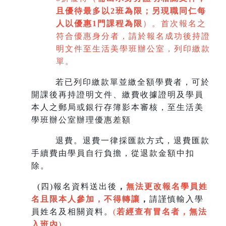
且優待最多以2班為限
；
另現職同仁每
人以優惠1門課程為限
）。首次報名之
符合優惠身分者，請於報名成功後持證
明文件至生活美學班辦公室，列印繳款
單。
若已列印繳款單並繳全額學費者，可於
開課後再持證明文件、繳費收據證明及學員
本人之郵局或銀行存簿影本審核，至生
活美
學班辦公室辦理優惠差額
退費。退費一律採匯款方式，退費匯款
手續費由學員自行負擔，從退款金額中扣
除。
(
四)報名資料送出後
，
無法更改報名學員姓
名且限本人參加，不得轉讓
，
請謹慎輸入學
員姓名及相關資料。
(
若經查有冒名者，無法
入班內
)
。