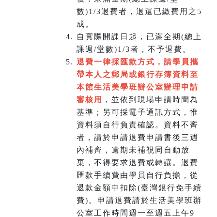
數)1/3退費者，退還已繳費用之5
成。
自實際開課日起，已滿全期(總上
課週/堂數)1/3者，不予退費。
退費一律採匯款方式，請學員攜
帶本人之郵局或銀行存簿資料至
本館生活美學班辦公室辦理申請
審核用
，並依到現場申請時間為
基準；另可採電子通訊方式，惟
資料須自行負責確認。資料不齊
者，請於申請退費申請書後三週
內補齊，逾期未補視同自動放
棄，不得要求退費或轉讓。退費
匯款手續費由學員自行負擔，從
退款金額中扣除(臺灣銀行免手續
費)。申請退費請於生活美學班辦
公室工作時間週一至週五上午9