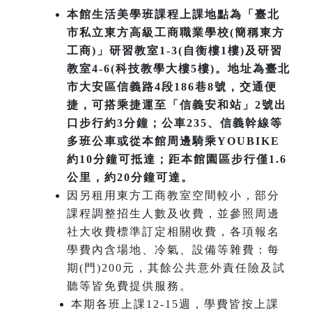
本館生活美學班課程上課地點為「臺北
市私立東方高級工商職業學校(簡稱東方
工商)」研習教室1-3(自衡樓1樓)及研習
教室4-6(科技教學大樓5樓)。地址為臺北
市大安區信義路4段186巷8號，交通便
捷，可搭乘捷運至「信義安和站」2號出
口步行約3分鐘；公車235、信義幹線等
多班公車或從本館周邊騎乘YOUBIKE
約10分鐘可抵達；距本館園區步行僅1.6
公里，約20分鐘可達。
因另租用東方工商教室空間較小，部分
課程調整招生人數及收費，並參照周邊
社大收費標準訂定相關收費，各項報名
學費內含場地、冷氣、設備等雜費：每
期(門)200元，其餘公共意外責任險及試
聽等皆免費提供服務。
本期各班上課12-15週，學費皆按上課