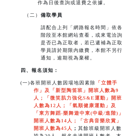
作為日後查詢或退費之依據。
（二）
備取學員
請配合上列「網路報名時間」依各
階段至本館網站查看，或來電洽詢
是否已為正取者，若已遞補為正取
學員請於期限內繳費，本館不另行
通知，逾期視為棄權。
四、報名須知：
(
一)各班開班人數因場地因素除
「立體手
作」及「新型陶笛班」開班人數為9
人
；
「微笑肌力強化S&E運動」開班
人數為12人；「氣順健康運動」及
「
東方舞蹈-樂舞遊中東(中級/進階)」
開班人數為14人
；
「
古典音樂欣賞
」
開班人數為45人
；
其餘班級開班人數
皆為20人，報名未達開班人數者，本