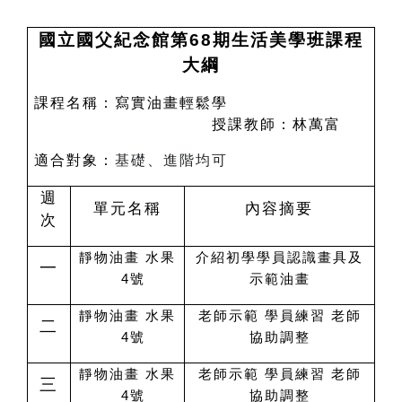
國立國父紀念館第68期生活美學班課程
大綱
課程名稱：寫實油畫輕鬆學
授課教師：林萬富
適合對象：
基礎、進階均可
週
單元名稱
內容摘要
次
靜物油畫 水果
介紹初學學員認識畫具及
一
4號
示範油畫
靜物油畫 水果
老師示範 學員練習 老師
二
4號
協助調整
靜物油畫 水果
老師示範 學員練習 老師
三
4號
協助調整