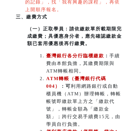
的記錄」，找「我有興趣的課程」，再依
上開順序報名。
三、繳費方式
（一）
正取學員：請依繳款單所載期限完
成繳費；具優惠身分者，應先確認繳款金
額已套用優惠後再行繳費。
臺灣銀行各分行臨櫃繳款
：
手續
費由本館負擔，其繳費期限與
ATM轉帳相同。
ATM
轉帳（臺灣銀行代碼
004）
：可
利用網路銀行或自動
櫃員機（ATM）辦理轉帳，轉帳
帳號即繳款單上方之「繳款代
號」，轉帳金額為「繳款金
額」；跨行交易手續費15元，由
學員自行負擔。