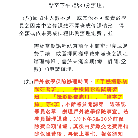
點至下午5點30分辦理。
(
八)因招生人數不足，或其他不可歸責於學
員之因素中途停課致不開班或停課情形，得
全額或依未完成課程比例辦理退費，並
需於當期課程結束前至本館辦理完成退
費手續；或選擇同樣學費未滿班之課程
辦理轉班，需於未滿全期(總上課週/堂
數)1/3申請辦理。
(
九)
戶外教學保險辦理時間：
「手機攝影初
階研習班」、「手機攝影進階研習
班」、「
攝影影像應用」、「繪本之
旅」等4班
，本館將於開課第一週
確認
學員名單
，
辦理戶外教學保險事宜。若
學員辦理退費，5/8下午5點30分前保
險費全額退還，其後由所繳交之費用扣
除保險費後，再依上開七
、
報名須知