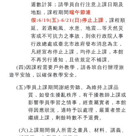
週數計算；請學員自行注意上課日期及
地點，課程期間
端午節連
假:6/19(五)-6/21(日)
停止上課
，課程順
延。若遇颱風、水患、地震…等天然災
害或不可抗力之事故，則依行政院人事
行政總處或臺北市政府發布消息為主，
凡經宣布停止上課，均停止上課，本館
不再另行通知，且依規定不補課。
(
四)因課程需要戶外教學，請各班自行辦理旅
遊平安險，以確保教學安全。
(
五)學員上課期間謝絕旁聽。為維持上課品
質，如發生擾亂秩序，有干擾教師上課或
影響學員學習之情事，經查屬實者，本館
得因應狀況，適時予以處理，嚴重者禁止
繼續上課，剩餘時數不予退費。
(
六)上課期間個人所需之畫具、材料、講義、