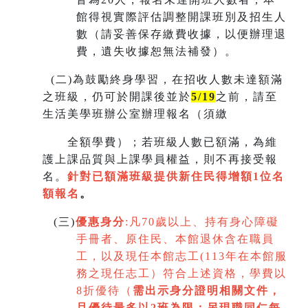
館得視實際評估調整開課班別及招生人
數（請妥善保存繳費收據，以便辦理退
費，遺失收據恕無法補發）。
(
二)為鼓勵終身學習，在招收人數未達額滿
之班級，仍可於開課後並於
5/19
之前，請至
生活美學班辦公室辦理報名（須繳
全額學費）；若班級人數已額滿，為維
護上課品質與上課學員權益，則不再接受報
名。
針對已額滿班級提供新住民得增額
1
位名
額報名
。
(
三)
優惠身分
:
凡70歲以上、持有身心障礙
手冊者、原住民、本館退休含在職員
工，以及現任本館志工(113年在本館服
務之現任志工）符合上述資格，學費以
8折優待（
需出示身分證明相關文件，
且優待最多以2班為限
；
另現職同仁每