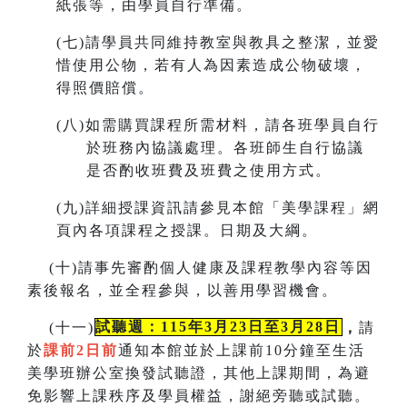
紙張等，由學員自行準備。
(
七)請學員共同維持教室與教具之整潔，並愛
惜使用公物，若有人為因素造成公物破壞，
得照價賠償。
(
八)如需購買課程所需材料，請各班學員自行
於班務內協議處理。各班師生自行協議
是否酌收班費及班費之使用方式。
(
九)詳細授課資訊請參見本館「美學課程」網
頁內各項課程之授課。
日期及大綱。
(
十)請事先審酌個人健康及課程教學內容等因
素後報名，並全程參與，以善用學習機會。
(
十一)
試聽週：115年3月23日至3月28日
，
請
於
課前2日前
通知本館並於上課前10分鐘至生活
美學班辦公室換發試聽證，
其他上課期間，為避
免影響上課秩序及學員權益，謝絕旁聽或試聽。