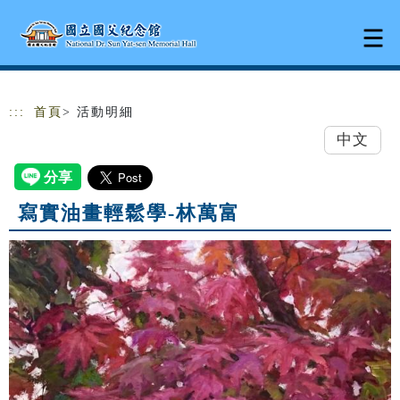
跳到主要內容
網站導覽
:::
首頁
> 活動明細
中文
寫實油畫輕鬆學-林萬富