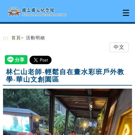
跳到主要內容
網站導覽
:::
首頁
> 活動明細
中文
林仁山老師-輕鬆自在畫水彩班戶外教
學-華山文創園區