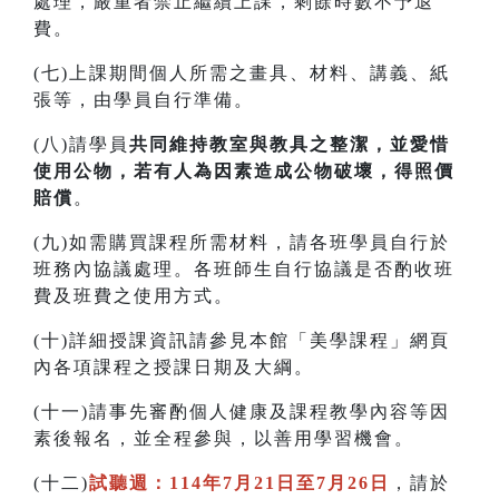
處理，嚴重者禁止繼續上課，剩餘時數不予退
費。
(七)上課期間個人所需之畫具、材料、講義、紙
張等，由學員自行準備。
(八)請學員
共同維持教室與教具之整潔，並愛惜
使用公物，若有人為因素造成公物破壞，得照價
賠償
。
(九)如需購買課程所需材料，請各班學員自行於
班務內協議處理。各班師生自行協議是否酌收班
費及班費之使用方式。
(十)詳細授課資訊請參見本館「美學課程」網頁
內各項課程之授課日期及大綱。
(十一)請事先審酌個人健康及課程教學內容等因
素後報名，並全程參與，以善用學習機會。
(十二)
試聽週：114年7月21日至7月26日
，請於