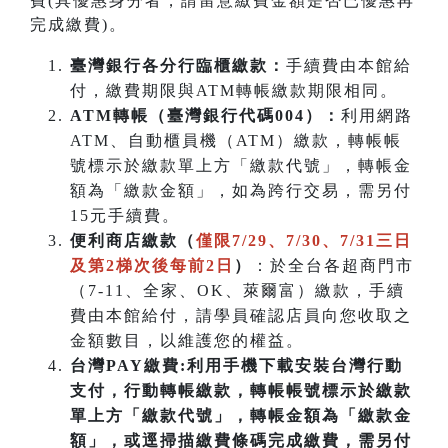
費(具優惠身分者，請留意繳費金額是否已優惠再
完成繳費)。
臺灣銀行各分行臨櫃繳款：
手續費由本館給
付，繳費期限與ATM轉帳繳款期限相同。
ATM
轉帳（臺灣銀行代碼004）：
利用網路
ATM、自動櫃員機（ATM）繳款，轉帳帳
號標示於繳款單上方「繳款代號」，轉帳金
額為「繳款金額」，如為跨行交易，需另付
15元手續費。
便利商店繳款（
僅限7/29、7/30、7/31三日
及第2梯次後每前2日
）
：於全台各超商門市
（7-11、全家、OK、萊爾富）繳款，手續
費由本館給付，請學員確認店員向您收取之
金額數目，以維護您的權益。
台灣PAY繳費:利用手機下載安裝台灣行動
支付，行動轉帳繳款，轉帳帳號標示於繳款
單上方「繳款代號」，轉帳金額為「繳款金
額」，或逕掃描繳費條碼完成繳費，需另付