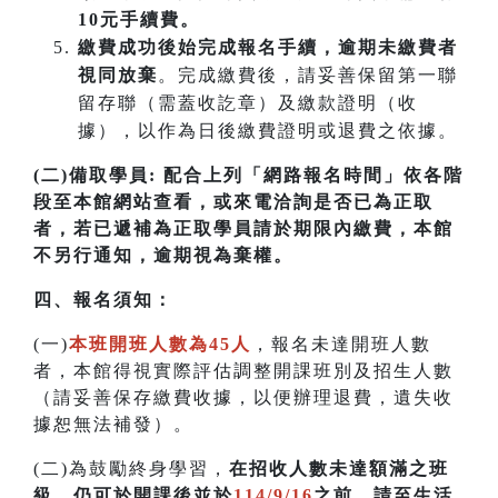
10元手續費。
繳費成功後始完成報名手續，逾期未繳費者
視同放棄
。完成繳費後，請妥善保留第一聯
留存聯（需蓋收訖章）及繳款證明（收
據），以作為日後繳費證明或退費之依據。
(二)備取學員:
配合上列「網路報名時間」依各階
段至本館網站查看，或來電洽詢是否已為正取
者，若已遞補為正取學員請於期限內繳費，本館
不另行通知，逾期視為棄權。
四
、
報名須知：
(一)
本班開班人數為45人
，報名未達開班人數
者，本館得視實際評估調整開課班別及招生人數
（請妥善保存繳費收據，以便辦理退費，遺失收
據恕無法補發）。
(二)為鼓勵終身學習，
在招收人數未達額滿之班
級，仍可於開課後並於
114/9/16
之前，請至生活