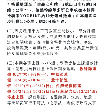
可搭乘捷運至「信義安和站」2號出口步行約3分
鐘；公車235、信義幹線等多班公車或從本館周
邊騎乘YOUBIKE約10分鐘可抵達；距本館園區
步行僅1.6公里，約20分鐘可達。
(二)因另租用東方工商教室空間較小，部分課程
調整招生人數及收費，並參照周邊社大收費標準
訂定相關收費，各項報名學費內含場地、冷氣、
設備等雜費：每期(門)200元，其餘公共意外責任
險及試聽等皆免費提供服務。
(三)本期各班上課12-15週，學費皆按上課週數計
算；請學員自行注意上課日期及地點，
教師節連
假:9/27(六)-9/29(一)、中秋節連
假:10/4(六)-10/6(一)、雙十節連
假:10/10(五)-10/12(日)、台灣光復節連
假:10/24(五)-10/26(日)及行憲紀念日:12/25(四)
停止上課
，課程順延。若遇颱風、水患、地震…
等天然災害或不可抗力之事故，則依行政院人事