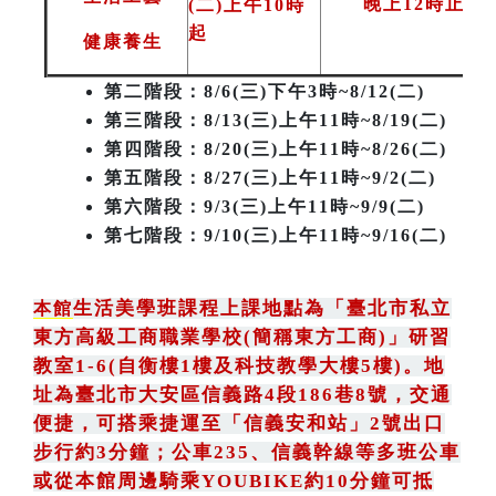
晚上12時止
(二)上午10時
起
健康養生
第二階段
：8/6(三)下午3時~8/12(二)
第三階段
：8/13(三)上午11時~8/19(二)
第四階段：8/20(三)上午11時~8/26(二)
第五階段：8/27(三)上午11時~9/2(二)
第六階段：9/3(三)上午11時~9/9(二)
第七階段：9/10(三)上午11時~9/16(二)
生活美學班課程上課地點為
「
臺北市私立
本館
東方高級工商職業學校(簡稱東方工商)
」
研習
教室1-6(自衡樓1樓及科技教學大樓5樓)。地
址為臺北市大安區信義路4段186巷8號
，
交通
便捷，可搭乘捷運至「信義安和站」2號出口
步行約3分鐘
；
公車235
、
信義幹線等多班公車
或從本館周邊騎乘YOUBIKE約10分鐘可抵