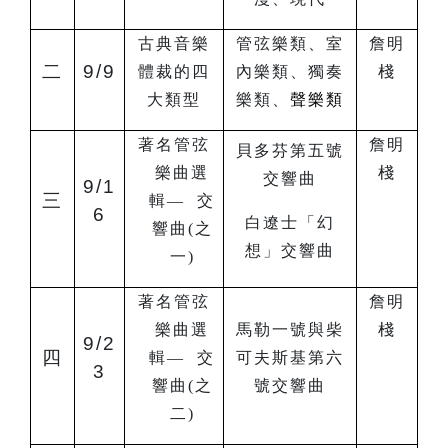
古典音樂
管弦樂類、室
詹明
二
9/9
體裁的四
內樂類、獨奏
棧
大類型
樂類、
聲樂類
著名管弦
詹明
貝多芬第五號
樂曲選
棧
交響曲
9/1
三
輯— 交
6
白遼士「幻
響曲(之
想」交響曲
一)
著名管弦
詹明
樂曲選
馬勒一號與柴
棧
9/2
四
輯— 交
可夫斯基第六
3
響曲(之
號交響曲
二)