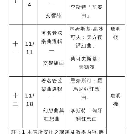
十
—
4
李斯特「前奏
交響詩
曲」
林姆斯基
‧
高沙
詹明
著名管弦
可夫：天方夜
棧
樂曲選輯
十
11/
譚組曲、
—
一
11
柴可夫斯基：
交響組曲
天鵝湖
著名管弦
恩奈斯可：羅
樂曲選輯
馬尼亞狂想
十
11/
詹明
—
曲、
二
18
棧
幻想曲與
李斯特：匈牙
狂想曲
利狂想曲
註：1.本表所安排之課題及教學內容,將