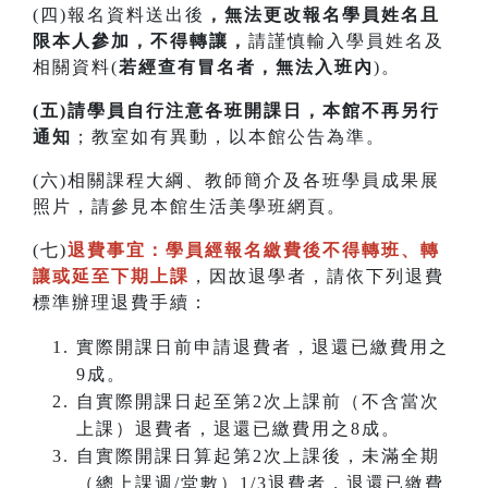
(四)報名資料送出後
，無法更改報名學員姓名且
限本人參加，不得轉讓，
請謹慎輸入學員姓名及
相關資料(
若經查有冒名者，無法入班內
)。
(五)請學員自行注意各班開課日，本館不再另行
通知
；教室如有異動，以本館公告為準。
(六)相關課程大綱、教師簡介及各班學員成果展
照片，請參見本館生活美學班網頁。
(七)
退費事宜：學員經報名繳費後不得轉班
、
轉
讓或延至下期上課
，因故退學者，請依下列退費
標準辦理退費手續：
實際開課日前申請退費者，退還已繳費用之
9成。
自實際開課日起至第2次上課前（不含當次
上課）退費者，退還已繳費用之8成。
自實際開課日算起第2次上課後，未滿全期
（總上課週/堂數）1/3退費者，退還已繳費