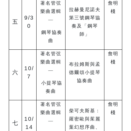
著名管弦
詹明
拉赫曼尼諾夫
樂曲選輯
棧
9/3
第三號鋼琴協
—
五
0
奏及「鋼琴
鋼琴協奏
師」
曲
著名管弦
詹明
樂曲選輯
棧
布拉姆斯與孟
10/
—
六
德爾頌小提琴
7
協奏曲
小提琴協
奏曲
著名管弦
詹明
柴可夫斯基：
樂曲選輯
棧
10/
羅密歐與茱麗
—
七
14
葉幻想序曲、