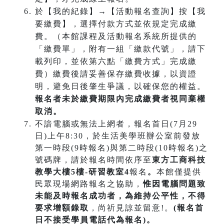
於【我的紀錄】→【活動報名查詢】按【我
要繳費】，選擇付款方式並依規定完成繳
費。（本館課程及活動報名系統所提供的
「繳費單」，附有一組「繳款代號」，請下
載列印，並依第六點「繳費方式」完成繳
費）繳費後請妥善保存繳費收據，以資證
明，避免日後肇生爭議，以確保您的權益。
報名者未於繳費期限內完成繳費者視同棄權
取消。
不諳電腦或無法上網者，報名首日(7月29
日)上午8:30，於生活美學班辦公室前發放
第一時段(9時報名)與第二時段(10時報名)之
號碼牌，請於報名時間依序至
東方工商科技
教學大樓5樓-研習教室4
報名
。
本館僅提供
民眾現場網路報名之協助，
惟因電腦問題致
未能及時報名成功
者，為維持公平性，不得
要求增額錄取
，尚祈見諒並留意!。
(報名首
日不接受學員電話代為報名)。