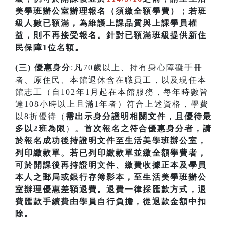
美學班辦公室辦理報名（須繳全額學費）；若
班
級人數已額滿，為維護上課品質與上課學員權
益，則不再接受報名。針對已額滿班級提供新住
民保障1位名額
。
(三) 優惠身分
:凡70歲以上、持有身心障礙手冊
者、原住民、本館退休含在職員工，以及現任本
館志工（自102年1月起在本館服務，每年時數皆
達108小時以上且滿1年者）符合上述資格，學費
以8折優待（
需出示身分證明相關文件，且優待最
多以2班為限
）。
首次
報名之符合優惠身分者，請
於報名成功後持證明文件至生活美學班辦公室，
列印繳款單。若已列印繳款單並繳全額學費者，
可於開課
後再持證明文件、繳費收據正本及學員
本人之郵局或銀行存簿影本，至生活美學班辦公
室辦理優惠差額退費。
退費一律採匯款方式，退
費匯款手續費由學員自行負擔，從退款金額中扣
除。