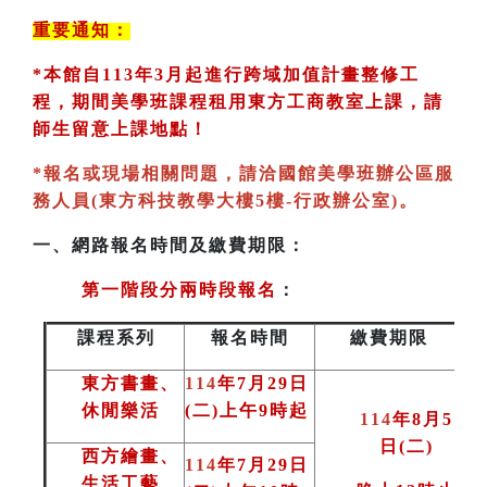
重要通知：
*
本館自113年3月起進行跨域加值計畫整修工
程，期間美學班課程租用東方工商教室
上課，請
師生留意上課地點！
*
報名或現場相關問題，請洽國館美學班辦公區服
務人員(東方科技教學大樓5樓-行政辦公室)
。
一、
網路報名時間及繳費期限：
第一階段分兩時段報名
：
課程系列
報名時間
繳費期限
東方書畫、
114
年7月29日
休閒樂活
(二)上午9時起
114
年8月5
日(二
)
西方繪畫、
114
年7月29日
生活工藝