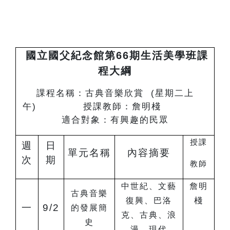
國立國父紀念館第66期生活美學班課
程大綱
課程名稱：古典音樂欣賞 (星期二上
午) 授課教師：詹明棧
適合對象：有興趣的民眾
授課
週
日
單元名稱
內容摘要
次
期
教師
中世紀、文藝
詹明
古典音樂
復興、巴洛
棧
一
9/2
的發展簡
克、古典、浪
史
漫、現代