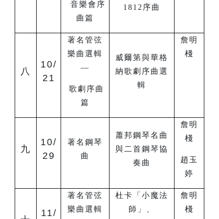
音樂會序
1812序曲
曲篇
著名管弦
詹明
樂曲選輯
棧
威爾第與華格
10/
—
八
納歌劇序曲選
21
輯
歌劇序曲
篇
詹明
蕭邦鋼琴名曲
棧
10/
著名鋼琴
九
與二首鋼琴協
29
曲
趙玉
奏曲
婷
著名管弦
杜卡「小魔法
詹明
樂曲選輯
師」、
棧
11/