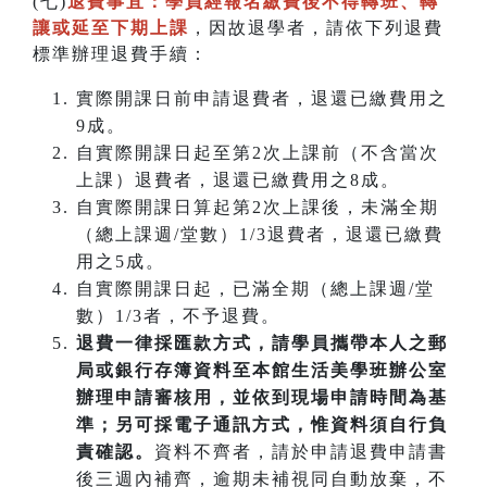
(七)
退費事宜：學員經報名繳費後不得轉班
、
轉
讓或延至下期上課
，因故退學者，請依下列退費
標準辦理退費手續：
實際開課日前申請退費者，退還已繳費用之
9成。
自實際開課日起至第2次上課前（不含當次
上課）退費者，退還已繳費用之8成。
自實際開課日算起第2次上課後，未滿全期
（總上課週/堂數）1/3退費者，退還已繳費
用之5成。
自實際開課日起，已滿全期（總上課週/堂
數）1/3者，不予退費。
退費一律採匯款方式，請學員攜帶本人之郵
局或銀行存簿資料至本館生活美學班辦公室
辦理申請審核用，並依到現場申請時間為基
準；另可採電子通訊方式，惟資料須自行負
責確認。
資料不齊者，請於申請退費申請書
後三週內補齊，逾期未補視同自動放棄，不