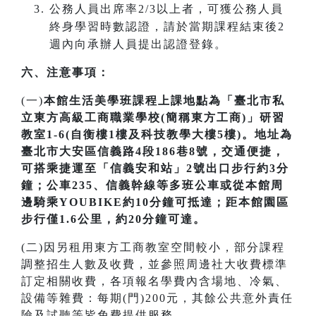
公務人員出席率2/3以上者，可獲公務人員
終身學習時數認證，請於當期課程結束後2
週內向承辦人員提出認證登錄。
六、注意事項：
(一)
本館生活美學班課程上課地點為「臺北市私
立東方高級工商職業學校(簡稱東方工商)」研習
教室1-6(自衡樓1樓及科技教學大樓5樓)。地址為
臺北市大安區信義路4段186巷8號，交通便捷，
可搭乘捷運至「信義安和站」2號出口步行約3分
鐘；公車235、信義幹線等多班公車或從本館周
邊騎乘YOUBIKE約10分鐘可抵達；距本館園區
步行僅1.6公里，約20分鐘可達。
(二)因另租用東方工商教室空間較小，部分課程
調整招生人數及收費，並參照周邊社大收費標準
訂定相關收費，各項報名學費內含場地、冷氣、
設備等雜費：每期(門)200元，其餘公共意外責任
險及試聽等皆免費提供服務。