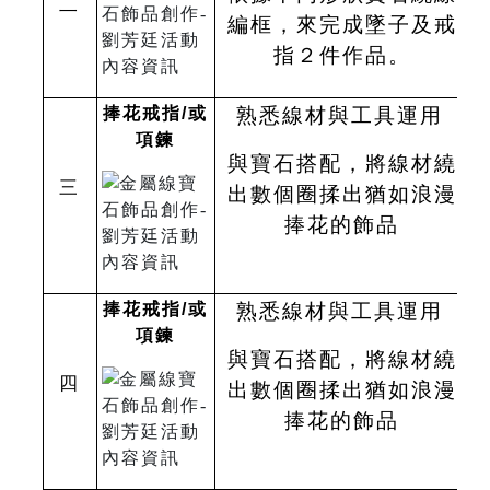
二
編框，來完成墜子及戒
指２件作品。
捧花戒指
/
或
熟悉線材與工具運用
項鍊
與寶石搭配，將線材繞
三
出數個圈揉出猶如浪漫
捧花的飾品
捧花戒指
/
或
熟悉線材與工具運用
項鍊
與寶石搭配，將線材繞
四
出數個圈揉出猶如浪漫
捧花的飾品