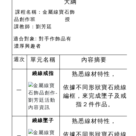
大綱
課程名稱：金屬線寶石飾
品創作班
授
課教師：劉芳廷
適合對象
:
對手作飾品有
濃厚興趣者
週次
單元名稱
內
容摘要
繞線戒指
熟悉線材特性，
依據不同形狀寶石繞線
一
編框，來完成墜子及戒
指２件作品。
繞線墜子
熟悉線材特性，
依據不同形狀寶石繞線