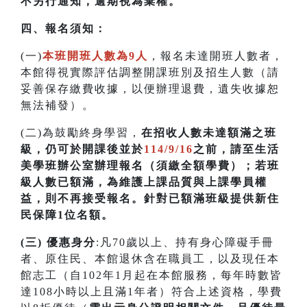
不另行通知，逾期視為棄權。
四
、
報名須知：
(一)
本班開班人數為9人
，報名未達開班人數者，
本館得視實際評估調整開課班別及招生人數（請
妥善保存繳費收據，以便辦理退費，遺失收據恕
無法補發）。
(二)為鼓勵終身學習，
在招收人數未達額滿之班
級，仍可於開課後並於
114/9/16
之前，請至生活
美學班辦公室辦理報名（須繳全額學費）；若
班
級人數已額滿，為維護上課品質與上課學員權
益，則不再接受報名。針對已額滿班級提供新住
民保障1位名額
。
(三) 優惠身分
:凡70歲以上、持有身心障礙手冊
者、原住民、本館退休含在職員工，以及現任本
館志工（自102年1月起在本館服務，每年時數皆
達108小時以上且滿1年者）符合上述資格，學費