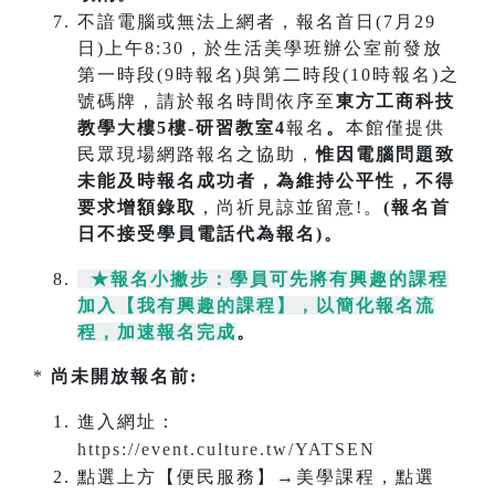
不諳電腦或無法上網者，報名首日(7月29
日)上午8:30，於生活美學班辦公室前發放
第一時段(9時報名)與第二時段(10時報名)之
號碼牌，請於報名時間依序至
東方工商科技
教學大樓5樓-研習教室4
報名
。
本館僅提供
民眾現場網路報名之協助，
惟因電腦問題致
未能及時報名成功
者，為維持公平性，不得
要求增額錄取
，尚祈見諒並留意!。
(報名首
日不接受學員電話代為報名)。
★報名小撇步：學員可先將有興趣的課程
加入【我有興趣的課程】，以簡化報名流
程，加速報名完成
。
*
尚未開放報名前:
進入網址：
https://event.culture.tw/YATSEN
點選上方【便民服務】→美學課程，點選