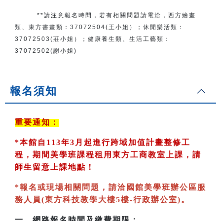
**請注意報名時間，若有相關問題
請電洽
，
西方繪畫
類、東方書畫類：
37072504(王小姐）
；
休閒樂活類：
37072503(莊小姐）；
健康養生類、生活工藝類：
37072502(謝小姐)
報名須知
重要通知：
*
本館自113年3月起進行跨域加值計畫整修工
程，期間美學班課程租用東方工商教室
上課，請
師生留意上課地點！
*
報名或現場相關問題，請洽國館美學班辦公區服
務人員(東方科技教學大樓5樓-行政辦公室)
。
一、
網路報名時間及繳費期限：