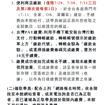
便利商店繳款（
僅限7/29、7/30、7/31三日
及第2梯次後每前2日
）
：於全台各超商門市
（7-11、全家、OK、萊爾富）繳款，手續
費由本館給付，請學員確認店員向您收取之
金額數目，以維護您的權益。
台灣PAY繳費:利用手機下載安裝台灣行動
支付，行動轉帳繳款，轉帳帳號標示於繳款
單上方「繳款代號」，轉帳金額為「繳款金
額」，或逕掃描繳費條碼完成繳費，需另付
10元手續費。
繳費成功後始完成報名手續，逾期未繳費者
視同放棄
。完成繳費後，請妥善保留第一聯
留存聯（需蓋收訖章）及繳款證明（收
據），以作為日後繳費證明或退費之依據。
(二)備取學員:
配合上列「網路報名時間」依各階
段至本館網站查看，或來電洽詢是否已為正取
者，若已遞補為正取學員請於期限內繳費，本館