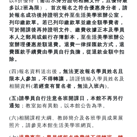
以8折優待（
需出示身分證明相關文件，且優待最
多以2班為限
）。
首次
報名之符合優惠身分者，請
於報名成功後持證明文件至生活美學班辦公室，
列印繳款單。若已列印繳款單並繳全額學費者，
可於開課
後再持證明文件、繳費收據正本及學員
本人之郵局或銀行存簿影本，至生活美學班辦公
室辦理優惠差額退費。
退費一律採匯款方式，退
費匯款手續費由學員自行負擔，從退款金額中扣
除。
(四)報名資料送出後
，無法更改報名學員姓名且
限本人參加，不得轉讓，
請謹慎輸入學員姓名及
相關資料(
若經查有冒名者，無法入班內
)。
(五)請學員自行注意各班開課日，本館不再另行
通知
；教室如有異動，以本館公告為準。
(六)相關課程大綱、教師簡介及各班學員成果展
照片，請參見本館生活美學班網頁。