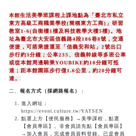
生活美學班課程上課地點為
「
臺北市私立
本館
東方高級工商職業學校(簡稱東方工商)
」
研習
教室1-6(自衡樓1樓及科技教學大樓5樓)。地
址為臺北市大安區信義路4段186巷8號
，
交通
便捷，可搭乘捷運至「信義安和站」2號出口
步行約3分鐘
；
公車235
、
信義幹線等多班公車
或從本館周邊騎乘YOUBIKE約10分鐘可抵
達；距本館園區步行僅1.6公里，約20分鐘可
達。
二、
報名方式（採網路報名）
：
進入網址：
https://event.culture.tw/YATSEN
點選上方【便民服務】→美學課程，點選
【會員專區】。非會員請先點【會員專區】
→加入會員，完成會員資料登錄。已是會員