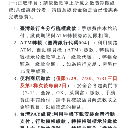
(一)正取學員：請依繳款單上所載之繳費期限繳
費(具優惠身分者，請留意繳費金額是否已優惠再
完成繳費)。
臺灣銀行各分行臨櫃繳款：
手續費由本館給
付，繳費期限與ATM轉帳繳款期限相同。
ATM
轉帳（臺灣銀行代碼004）：
利用網路
ATM、自動櫃員機（ATM）繳款，轉帳帳
號標示於繳款單上方「繳款代號」，轉帳金
額為「繳款金額」，如為跨行交易，需另付
15元手續費。
便利商店繳款（
僅限7/29、7/30、7/31三日
及第2梯次後每前2日
）
：於全台各超商門市
（7-11、全家、OK、萊爾富）繳款，手續
費由本館給付，請學員確認店員向您收取之
金額數目，以維護您的權益。
台灣PAY繳費:利用手機下載安裝台灣行動
支付，行動轉帳繳款，轉帳帳號標示於繳款