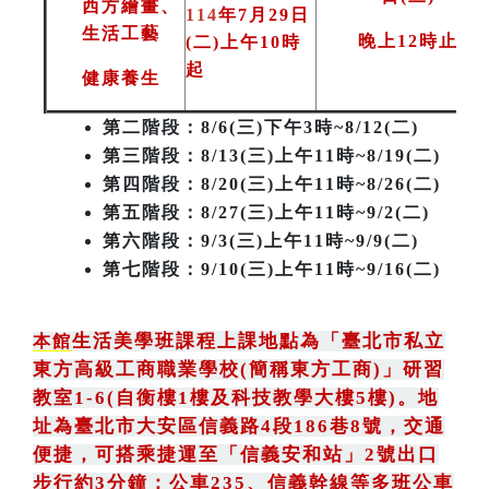
西方繪畫、
114
年7月29日
生活工藝
晚上12時止
(二)上午10時
起
健康養生
第二階段
：8/6(三)下午3時~8/12(二)
第三階段
：8/13(三)上午11時~8/19(二)
第四階段：8/20(三)上午11時~8/26(二)
第五階段：8/27(三)上午11時~9/2(二)
第六階段：9/3(三)上午11時~9/9(二)
第七階段：9/10(三)上午11時~9/16(二)
生活美學班課程上課地點為
「
臺北市私立
本館
東方高級工商職業學校(簡稱東方工商)
」
研習
教室1-6(自衡樓1樓及科技教學大樓5樓)。地
址為臺北市大安區信義路4段186巷8號
，
交通
便捷，可搭乘捷運至「信義安和站」2號出口
步行約3分鐘
；
公車235
、
信義幹線等多班公車