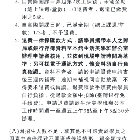
自實際開課日算起第2次上課後，未滿全期
（總上課週/堂數）1/3退費者，退還已繳費
用之5成。
自實際開課日起，已滿全期（總上課週/堂
數）1/3者，不予退費。
退費一律採匯款方式，請學員攜帶本人之郵
局或銀行存簿資料至本館生活美學班辦公室
辦理申請審核用，並依到現場申請時間為基
準；另可採電子通訊方式，惟資料須自行負
責確認。
資料不齊者，請於申請退費申請書
後三週內補齊，逾期未補視同自動放棄，不
得要求退費或轉讓。退費匯款手續費由學員
自行負擔，從退款金額中扣除(臺灣銀行免
手續費)。申請退費請於生活美學班辦公室
工作時間週一至週五上午9點至下午5點30分
辦理。
(八)因招生人數不足，或其他不可歸責於學員之
因素中途停課致不開班或停課情形，得全額或依