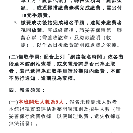
單上方「繳款代號」，轉帳金額為「繳款金
額」，或逕掃描繳費條碼完成繳費，需另付
10元手續費。
繳費成功後始完成報名手續，逾期未繳費者
視同放棄
。完成繳費後，請妥善保留第一聯
留存聯（需蓋收訖章）及繳款證明（收
據），以作為日後繳費證明或退費之依據。
(二)備取學員:
配合上列「網路報名時間」依各階
段至本館網站查看，或來電洽詢是否已為正取
者，若已遞補為正取學員請於期限內繳費，本館
不另行通知，逾期視為棄權。
四
、
報名須知：
(一)
本班開班人數為9人
，報名未達開班人數者，
本館得視實際評估調整開課班別及招生人數（請
妥善保存繳費收據，以便辦理退費，遺失收據恕
無法補發）。