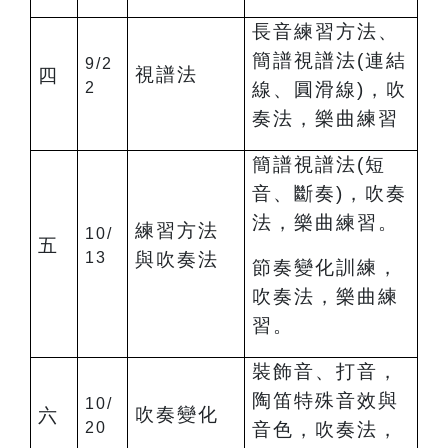
長音練習方法、
簡譜視譜法(連結
9/2
視譜法
四
2
線、圓滑線)，吹
奏法，樂曲練習
簡譜視譜法(短
音、斷奏)，吹奏
法，樂曲練習。
練習方法
10/
五
13
與吹奏法
節奏變化訓練，
吹奏法，樂曲練
習。
裝飾音、打音，
陶笛特殊音效與
10/
吹奏變化
六
20
音色，吹奏法，