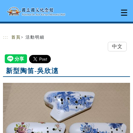
跳到主要內容
網站導覽
:::
首頁
> 活動明細
中文
新型陶笛-吳欣潓