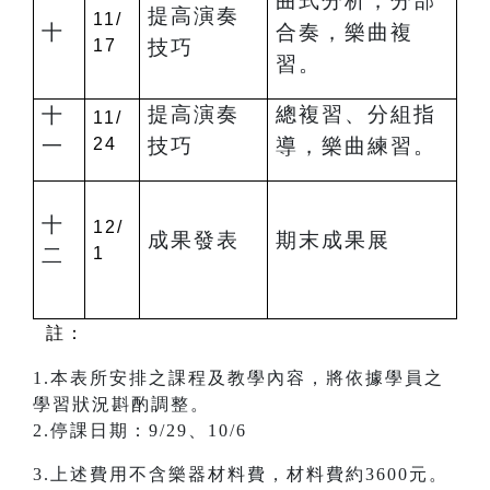
曲式分析，分部
提高演奏
11/
十
合奏，樂曲複
17
技巧
習。
提高演奏
總複習、分組指
十
11/
一
24
技巧
導，樂曲練習。
十
12/
成果發表
期末成果展
二
1
註：
1.本表所安排之課程及教學內容，將依據學員之
學習狀況斟酌調整。
2.停課日期：9/29、10/6
3.上述費用不含樂器材料費，材料費約3600元。