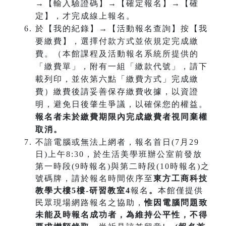
→【輸入驗證碼】→【確定報名】→【確
定】，才完成線上報名。
於【我的紀錄】→【活動報名查詢】按【我
要繳費】，選擇付款方式並依規定完成繳
費。（本館課程及活動報名系統所提供的
「繳費單」，附有一組「繳款代號」，請下
載列印，並依第六點「繳費方式」完成繳
費）繳費後請妥善保存繳費收據，以資證
明，避免日後肇生爭議，以確保您的權益。
報名者未於繳費期限內完成繳費者視同棄權
取消。
不諳電腦或無法上網者，報名首日(7月29
日)上午8:30，於生活美學班辦公室前發放
第一時段(9時報名)與第二時段(10時報名)之
號碼牌，請於報名時間依序至
東方工商科技
教學大樓5樓-研習教室4
報名
。
本館僅提供
民眾現場網路報名之協助，
惟因電腦問題致
未能及時報名成功
者，為維持公平性，不得