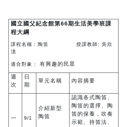
國立國父紀念館第66期生活美學班課
程大綱
課程名稱：陶笛 授課教師: 吳欣
潓
有興趣的民眾
適合對象：
週
日
單元名稱
內容摘要
次
期
認識各式陶笛、
陶笛的選擇、陶
介紹新型
笛的保養，吹奏
陶笛
一
9/1
示範、持笛法、