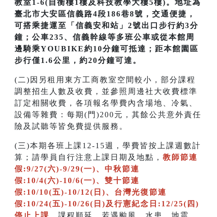
教室1-6(自衡樓1樓及科技教學大樓5樓)。地址為
臺北市大安區信義路4段186巷8號，交通便捷，
可搭乘捷運至「信義安和站」2號出口步行約3分
鐘；公車235、信義幹線等多班公車或從本館周
邊騎乘YOUBIKE約10分鐘可抵達；距本館園區
步行僅1.6公里，約20分鐘可達。
(二)因另租用東方工商教室空間較小，部分課程
調整招生人數及收費，並參照周邊社大收費標準
訂定相關收費，各項報名學費內含場地、冷氣、
設備等雜費：每期(門)200元，其餘公共意外責任
險及試聽等皆免費提供服務。
(三)本期各班上課12-15週，學費皆按上課週數計
算；請學員自行注意上課日期及地點，
教師節連
假:9/27(六)-9/29(一)、中秋節連
假:10/4(六)-10/6(一)、雙十節連
假:10/10(五)-10/12(日)、台灣光復節連
假:10/24(五)-10/26(日)及行憲紀念日:12/25(四)
停止上課
，課程順延。若遇颱風、水患、地震…