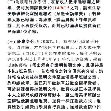
(二)為鼓勵終身學習，
在招收人數未達額滿之班
級，仍可於開課後並於
114/9/16
之前，請至生活
美學班辦公室辦理報名（須繳全額學費）；若
班
級人數已額滿，為維護上課品質與上課學員權
益，則不再接受報名。針對已額滿班級提供新住
民保障1位名額
。
(三) 優惠身分
:凡70歲以上、持有身心障礙手冊
者、原住民、本館退休含在職員工，以及現任本
館志工（自102年1月起在本館服務，每年時數皆
達108小時以上且滿1年者）符合上述資格，學費
以8折優待（
需出示身分證明相關文件，且優待最
多以2班為限
）。
首次
報名之符合優惠身分者，請
於報名成功後持證明文件至生活美學班辦公室，
列印繳款單。若已列印繳款單並繳全額學費者，
可於開課
後再持證明文件、繳費收據正本及學員
本人之郵局或銀行存簿影本，至生活美學班辦公
室辦理優惠差額退費。
退費一律採匯款方式，退
費匯款手續費由學員自行負擔，從退款金額中扣