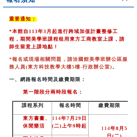
重要通知：
*
本館自113年3月起進行跨域加值計畫整修工
程，期間美學班課程租用東方工商教室
上課，請
師生留意上課地點！
*
報名或現場相關問題，請洽國館美學班辦公區服
務人員(東方科技教學大樓5樓-行政辦公室)
。
一、
網路報名時間及繳費期限：
第一階段分兩時段報名
：
課程系列
報名時間
繳費期限
東方書畫、
114
年7月29日
休閒樂活
(二)上午9時起
114
年8月5
日(二
)