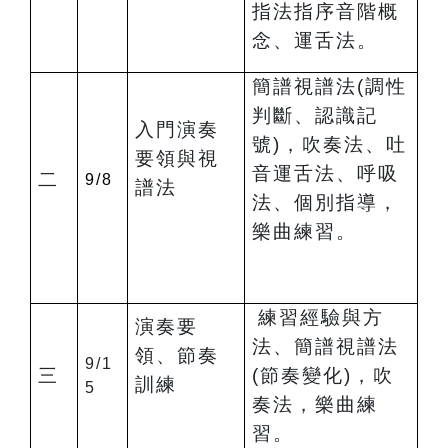
指法指序音階概
念、運舌法。
簡譜視譜法(調性
判斷、認識記
入門演奏
號)，吹奏法、吐
要領與視
音運舌法、呼吸
二
9/8
譜法
法、個別指導，
樂曲練習。
練習經驗與方
演奏要
法、簡譜視譜法
領、節奏
9/1
三
(節奏變化)，吹
訓練
5
奏法，樂曲練
習。