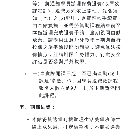
等)，將通知學員辦理保費退費(以單次
課程計)，退費方式依上開七、報名須
知（七）之(5)辦理，退費匯款手續費
由本館負擔，並需於當期課程結束前至
本館辦理完成退費手續，
逾期視同自動
放棄
。請學員注意戶外教學日期與自行
投保之旅平險期間勿衝突，避免無法投
保情形，並請斟酌自身體力、行動安全
評估是否參與戶外教學。
（十一
)
自實際開課日起，至已滿全期(總上
課週/堂數)1/3，因學員退費致課程
報名人數不足9人，則於下期暫停開
此課程。
五、期滿結業：
本館得於適當時機辦理生活美學班師生
線上成果展。排定檔期後，本館如遇業