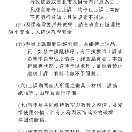
行政總處或臺北市政府發布消息為主，
凡經宣布停止上課，均停止上課，本館
不再另行通知，且依規定不補課。
(
四)因課程需要戶外教學，請各班自行辦理旅
遊平安險，以確保教學安全。
(
五)學員上課期間謝絕旁聽。為維持上課品
質，如發生擾亂秩序，有干擾教師上課或
影響學員學習之情事，經查屬實者，本館
得因應狀況，適時予以處理，嚴重者禁止
繼續上課，剩餘時數不予退費。
(
六)上課期間個人所需之畫具、材料、講義、
紙張等，由學員自行準備。
(
七)請學員共同維持教室與教具之整潔，並愛
惜使用公物，若有人為因素造成公物破壞，
得照價賠償。
(
八)如需購買課程所需材料，請各班學員自行