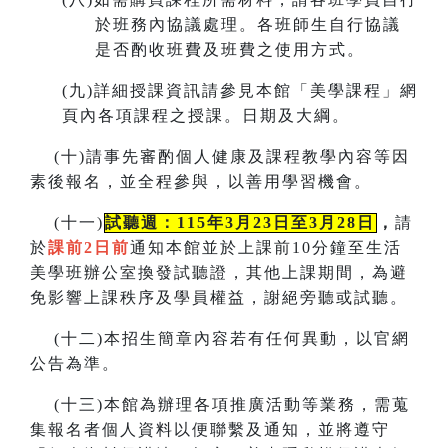
於班務內協議處理。各班師生自行協議
是否酌收班費及班費之使用方式。
(
九)詳細授課資訊請參見本館「美學課程」網
頁內各項課程之授課。
日期及大綱。
(
十)請事先審酌個人健康及課程教學內容等因
素後報名，並全程參與，以善用學習機會。
(
十一)
試聽週：115年3月23日至3月28日
，
請
於
課前2日前
通知本館並於上課前10分鐘至生活
美學班辦公室換發試聽證，
其他上課期間，為避
免影響上課秩序及學員權益，謝絕旁聽或試聽。
(
十二)本招生簡章內容若有任何異動
，
以官網
公告為準。
(
十三)本館為辦理各項推廣活動等業務，需蒐
集報名者個人資料以便聯繫及通知，並將遵守