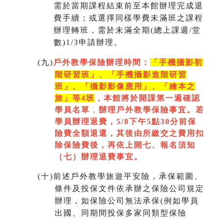
需於當期課程結束前至本館辦理完成退
費手續；或選擇同樣學費未滿班之課程
辦理轉班，需於未滿全期(總上課週/堂
數)1/3申請辦理。
(
九)
戶外教學保險辦理時間：
「手機攝影初
階研習班」、「手機攝影進階研習
班」、「
攝影影像應用」、「繪本之
旅」等4班
，本館將於開課第一週
確認
學員名單
，
辦理戶外教學保險事宜。若
學員辦理退費，5/8下午5點30分前保
險費全額退還，其後由所繳交之費用扣
除保險費後，再依上開七
、
報名須知
（七）辦理退費事宜。
(
十)
前述戶外教學旅遊平安險，承保範圍、
條件及投保文件依承辦之保險公司規定
辦理，如保險公司無法承保(例如學員
出國、同期間投保多家同類型保險