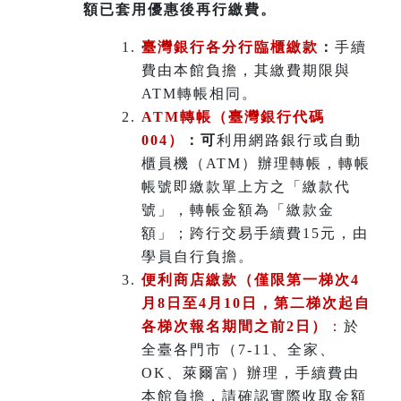
額已套用優惠後再行繳費。
臺灣銀行各分行臨櫃繳款
：
手續
費由本館負擔，其繳費期限與
ATM轉帳相同。
ATM
轉帳（臺灣銀行代碼
004）
：可
利用網路銀行或自動
櫃員機（ATM）辦理轉帳，轉帳
帳號即繳款單上方之「繳款代
號」，轉帳金額為「繳款金
額」；跨行交易手續費15元，由
學員自行負擔。
便利商店繳款（僅限第一梯次4
月8日至4月10日，第二梯次起自
各梯次報名期間之前2日）
：
於
全臺各門市（7-11、全家、
OK、萊爾富）辦理
，
手續費由
本館負擔，請確認實際收取金額