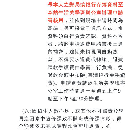
帶本人之郵局或銀行存簿資料至
本館生活美學班辦公室辦理申請
審核用
，並依到現場申請時間為
基準；另可採電子通訊方式，惟
資料須自行負責確認。資料不齊
者，請於申請退費申請書後三週
內補齊，逾期未補視同自動放
棄，不得要求退費或轉讓。退費
匯款手續費由學員自行負擔，從
退款金額中扣除(臺灣銀行免手續
費)。申請退費請於生活美學班辦
公室工作時間週一至週五上午9
點至下午5點30分辦理。
(
八)因招生人數不足，或其他不可歸責於學
員之因素中途停課致不開班或停課情形，得
全額或依未完成課程比例辦理退費，並