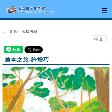
跳到主要內容
網站導覽
:::
首頁
> 活動明細
中文
繪本之旅-許增巧