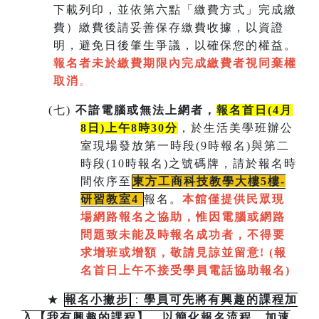
下載列印，並依第六點「繳費方式」完成繳
費）繳費後請妥善保存繳費收據，以資證
明，避免日後肇生爭議，以確保您的權益。
報名者未於繳費期限內完成繳費者視同棄權
取消
。
(
七)
不諳電腦或無法上網者，
報名首日(4月
8日)上午8時30分
，於生活美學班辦公
室現場發放第一時段(9時報名)與第二
時段(10時報名)之號碼牌，請於報名時
間依序至
東方工商科技教學大樓5樓-
研習教室
4
報名。
本館僅提供民眾現
場網路報名之協助，惟因電腦或網路
問題致未能及時報名成功者，不得要
求增班或增額，敬請見諒並留意!
(
報
名首日上午不接受學員電話協助報名)
★
報名小撇步
：
學員可先將有興趣的課程加
入【我有興趣的課程】，以簡化報名流程，加速