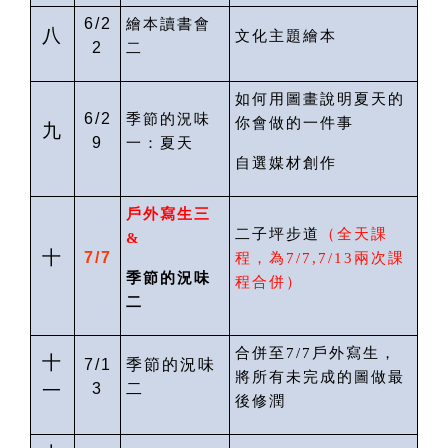
6/2
繪本讀書會
八
文化主題繪本
2
二
如何用圖畫說明夏天的
6/2
季節的況味
你會做的一件事
九
9
一：夏天
自選媒材創作
戶外寫生
三
二子坪步道
（
全天課
&
十
7/7
程
，為
7/
7
,7/13
兩次課
季節的況味
程合併）
二
合併至
7/7
戶外寫生，
十
7/1
季節的況味
將所有未完成的圖做最
一
3
二
後修潤