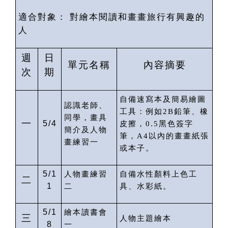
適合對象：
對繪本閱讀和畫畫旅行有興趣的
人
週
日
單元名稱
內容摘要
次
期
自備速寫本及簡易繪圖
認識老師、
工具：例如
2B
鉛筆、橡
同學，畫具
一
5/4
皮擦，
0.5
黑色簽字
簡介及人物
筆，
A4
以內的畫畫紙張
畫練習一
或本子。
5/1
人物畫練習
自備水性顏料上色工
二
1
二
具、水彩紙。
5/1
繪本讀書會
三
人物主題繪本
8
一