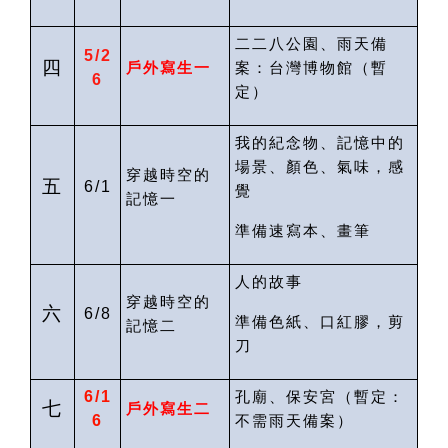
二二八公園、雨天備
5/2
四
戶外寫生一
案：台灣博物館
（暫
6
定）
我的紀念物、記憶中的
場景、顏色、氣味，感
穿越時空的
五
6/1
覺
記憶一
準備速寫本、畫筆
人的故事
穿越時空的
六
6/8
準備色紙、口紅膠，剪
記憶二
刀
6/1
孔廟、保安宮（暫定：
七
戶外寫生二
6
不需雨天備案
）