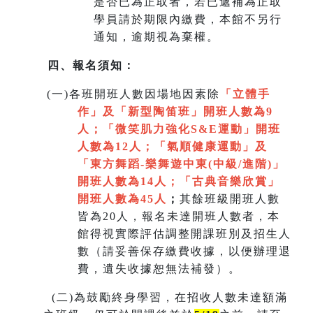
是否已為正取者，若已遞補為正取
學員請於期限內繳費，本館不另行
通知，逾期視為棄權。
四、報名須知：
(
一)各班開班人數因場地因素除
「立體手
作」及「新型陶笛班」開班人數為9
人
；
「微笑肌力強化S&E運動」開班
人數為12人；「氣順健康運動」及
「
東方舞蹈-樂舞遊中東(中級/進階)」
開班人數為14人
；
「
古典音樂欣賞
」
開班人數為45人
；
其餘班級開班人數
皆為20人，報名未達開班人數者，本
館得視實際評估調整開課班別及招生人
數（請妥善保存繳費收據，以便辦理退
費，遺失收據恕無法補發）。
(
二)為鼓勵終身學習，在招收人數未達額滿