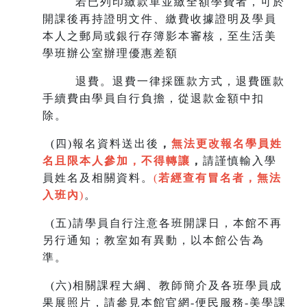
若已列印繳款單並繳全額學費者，可於
開課後再持證明文件、繳費收據證明及學員
本人之郵局或銀行存簿影本審核，至生
活美
學班辦公室辦理優惠差額
退費。退費一律採匯款方式，退費匯款
手續費由學員自行負擔，從退款金額中扣
除。
(
四)報名資料送出後
，
無法更改報名學員姓
名且限本人參加，不得轉讓
，
請謹慎輸入學
員姓名及相關資料。
(
若經查有冒名者，無法
入班內
)
。
(
五)請學員自行注意各班開課日，本館不再
另行通知；教室如有異動，以本館公告為
準。
(
六)相關課程大綱、教師簡介及各班學員成
果展照片，請參見本館官網-便民服務-美學課