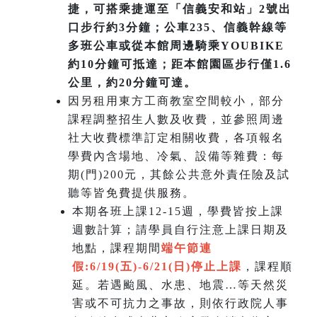
捷，可搭乘捷運至「信義安和站」2號出
口步行約3分鐘；公車235、信義幹線等
多班公車或從本館周邊騎乘YOUBIKE
約10分鐘可抵達；距本館園區步行僅1.6
公里，約20分鐘可達。
因另租用東方工商教室空間較小，部分
課程調整招生人數及收費，並參照周邊
社大收費標準訂定相關收費，各項報名
學費內含場地、冷氣、設備等雜費：每
期(門)200元，其餘公共意外責任險及試
聽等皆免費提供服務。
本期各班上課12-15週，學費皆按上課
週數計算；請學員自行注意上課日期及
地點，課程期間
端午節連
假:6/19(五)-6/21(日)
停止上課
，課程順
延。若遇颱風、水患、地震…等天然災
害或不可抗力之事故，則依行政院人事