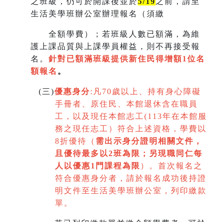
之班級，仍可於開課後並於
5/19
之前，請至
生活美學班辦公室辦理報名（須繳
全額學費）；若班級人數已額滿，為維
護上課品質與上課學員權益，則不再接受報
名。
針對已額滿班級提供新住民得增額
1
位名
額報名
。
(
三)
優惠身分
:
凡70歲以上、持有身心障礙
手冊者、原住民、本館退休含在職員
工，以及現任本館志工(113年在本館服
務之現任志工）符合上述資格，學費以
8折優待（
需出示身分證明相關文件，
且優待最多以2班為限
；
另現職同仁每
人以優惠1門課程為限
）。首次報名之
符合優惠身分者，請於報名成功後持證
明文件至生活美學班辦公室，列印繳款
單。