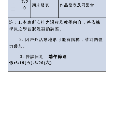
十
7/2
期末發表
作品發表及同樂會
二
0
註：
1.
本表所安排之課程及教學內容，將依據
學員之學習狀況斟酌調整。
2.
因戶外活動地形可能有階梯，請斟酌體
力參加。
3.
停課日期：
端午節連
假
:6/19(
五
)-6/20(
六
)