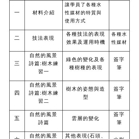
讓學員了各種水
一
材料介紹
性媒材的特質與
使用方式
各種技法的表現
各種水
二
技法表現
效果及運用時機
性媒材
自然的風景
綠色的變化及各
簽字
三
詩篇:樹木練
種樹種的表現
筆
習一
自然的風景
樹木的姿態與造
簽字
四
詩篇:樹木練
型
筆
習二
自然的風景
簽字
五
雲層的變化
詩篇
筆
自然的風景
其他表現(石頭、