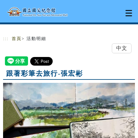
跳到主要內容
網站導覽
:::
首頁
> 活動明細
中文
跟著彩筆去旅行-張宏彬