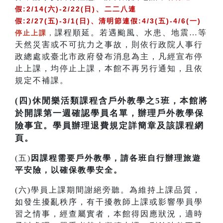
、
假:2/14(六)-2/22(日)
二二八連
假:2/27(五)-3/1(日)、清明節連假:4/3(五)-4/6(一)
課程順延。若遇颱風、水患、地震…等
停止上課
，
天然災害或不可抗力之事故，則依行政院人事行
政總處或臺北市政府發布消息為主，凡經宣布停
止上課，均停止上課，本館不再另行通知，且依
規定不補課。
(四)休閒樂活類課程含戶外教學之5班，本館將
於開課第一週確認學員名單，辦理戶外教學保
險事宜。學員辦理退費規定詳簡章及該課程網
頁。
(五)
因課程需要戶外教學，請各班自行辦理旅遊
平安險，以確保教學安全。
(六)學員上課期間謝絕旁聽。為維持上課品質，
如發生擾亂秩序，有干擾教師上課或影響學員學
習之情事，經查屬實者，本館得因應狀況，適時