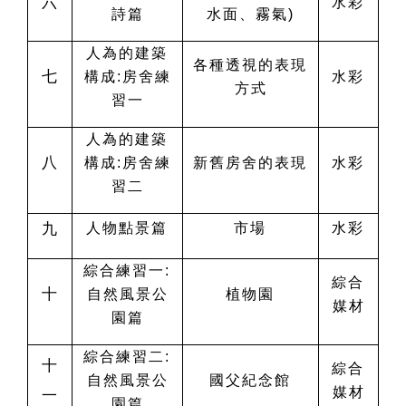
六
水彩
詩篇
水面、霧氣)
人為的建築
各種透視的表現
七
構成:房舍練
水彩
方式
習一
人為的建築
八
構成:房舍練
新舊房舍的表現
水彩
習二
九
人物點景篇
市場
水彩
綜合練習一:
綜合
十
自然風景公
植物園
媒材
園篇
綜合練習二:
十
綜合
自然風景公
國父紀念館
媒材
一
園篇