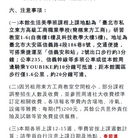
六、注意事項：
(一)
本館生活美學班課程上課地點為「臺北市私
立東方高級工商職業學校(簡稱東方工商)」研習
教室1-6(自衡樓1樓及科技教學大樓5樓)。地址為
臺北市大安區信義路4段186巷8號，交通便捷，
可搭乘捷運至「信義安和站」2號出口步行約3分
鐘；公車235、信義幹線等多班公車或從本館周
邊騎乘YOUBIKE約10分鐘可抵達；距本館園區
步行僅1.6公里，約20分鐘可達。
(二)因另租用東方工商教室空間較小，部分課程
調整招生人數及收費，並參照周邊社大收費標準
訂定相關收費，各項報名學費內含場地、冷氣、
設備等雜費：每期(門)200元，其餘公共意外責任
險及試聽等皆免費提供服務。
(三)本期各班上課12-15週，學費皆按上課週數計
算；請學員自行注意上課日期及地點，
春節連