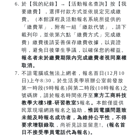
於【我的紀錄】→【活動報名查詢】按【我
要繳費】，選擇付款方式並依規定完成繳
費。（本館課程及活動報名系統所提供的
「繳費單」，附有一組「繳款代號」，請下
載列印，並依第六點「繳費方式」完成繳
費）繳費後請妥善保存繳費收據，以資證
明，避免日後肇生爭議，以確保您的權益。
報名者未於繳費期限內完成繳費者視同棄權
取消。
不諳電腦或無法上網者，報名首日(12月10
日)上午8:30，於生活美學班辦公室前發放
第一時段(9時報名)與第二時段(10時報名)之
號碼牌，請於報名時間依序至
東方工商科技
教學大樓5樓-研習教室5
報名
。
本館僅提供
民眾現場網路報名之協助，
惟因電腦問題致
未能及時報名成功
者，為維持公平性，不得
要求增額錄取
，尚祈見諒並留意!。
(報名首
日不接受學員電話代為報名)。