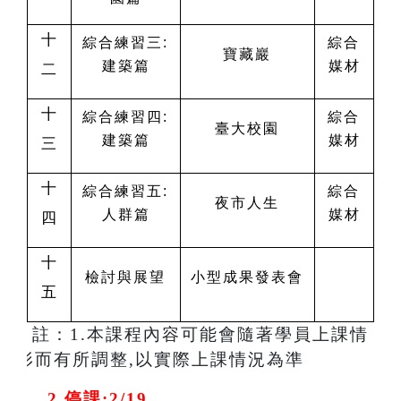
十
綜合練習三:
綜合
寶藏巖
建築篇
媒材
二
十
綜合練習四:
綜合
臺大校園
建築篇
媒材
三
十
綜合練習五:
綜合
夜市人生
人群篇
媒材
四
十
檢討與展望
小型成果發表會
五
註：1.本課程內容可能會隨著學員上課情
形而有所調整,以實際上課情況為準
2.
停課:2/19