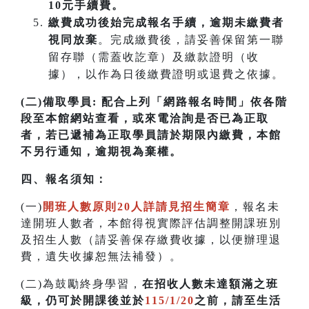
10元手續費。
繳費成功後始完成報名手續，逾期未繳費者
視同放棄
。完成繳費後，請妥善保留第一聯
留存聯（需蓋收訖章）及繳款證明（收
據），以作為日後繳費證明或退費之依據。
(二)備取學員:
配合上列「網路報名時間」依各階
段至本館網站查看，或來電洽詢是否已為正取
者，若已遞補為正取學員請於期限內繳費，本館
不另行通知，逾期視為棄權。
四
、
報名須知：
(一)
開班人數原則20人詳請見招生簡章
，報名未
達開班人數者，本館得視實際評估調整開課班別
及招生人數（請妥善保存繳費收據，以便辦理退
費，遺失收據恕無法補發）。
(二)為鼓勵終身學習，
在招收人數未達額滿之班
級，仍可於開課後並於
115/1/20
之前，請至生活