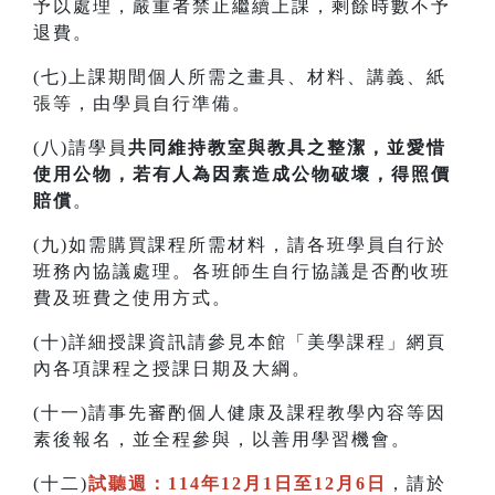
予以處理，嚴重者禁止繼續上課，剩餘時數不予
退費。
(七)上課期間個人所需之畫具、材料、講義、紙
張等，由學員自行準備。
(八)請學員
共同維持教室與教具之整潔，並愛惜
使用公物，若有人為因素造成公物破壞，得照價
賠償
。
(九)如需購買課程所需材料，請各班學員自行於
班務內協議處理。各班師生自行協議是否酌收班
費及班費之使用方式。
(十)詳細授課資訊請參見本館「美學課程」網頁
內各項課程之授課日期及大綱。
(十一)請事先審酌個人健康及課程教學內容等因
素後報名，並全程參與，以善用學習機會。
(十二)
試聽週：114年12月1日至12月6日
，請於