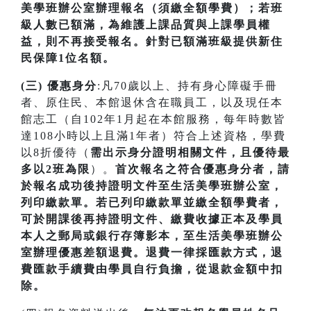
美學班辦公室辦理報名（須繳全額學費）；若
班
級人數已額滿，為維護上課品質與上課學員權
益，則不再接受報名。針對已額滿班級提供新住
民保障1位名額
。
(三) 優惠身分
:凡70歲以上、持有身心障礙手冊
者、原住民、本館退休含在職員工，以及現任本
館志工（自102年1月起在本館服務，每年時數皆
達108小時以上且滿1年者）符合上述資格，學費
以8折優待（
需出示身分證明相關文件，且優待最
多以2班為限
）。
首次
報名之符合優惠身分者，請
於報名成功後持證明文件至生活美學班辦公室，
列印繳款單。若已列印繳款單並繳全額學費者，
可於開課
後再持證明文件、繳費收據正本及學員
本人之郵局或銀行存簿影本，至生活美學班辦公
室辦理優惠差額退費。
退費一律採匯款方式，退
費匯款手續費由學員自行負擔，從退款金額中扣
除。