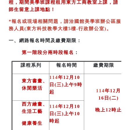
程，期間美學班課程租用東方工商教室
上課，請
師生留意上課地點！
*
報名或現場相關問題，請洽國館美學班辦公區服
務人員(東方科技教學大樓5樓-行政辦公室)
。
一、
網路報名時間及繳費期限：
第一階段分兩時段報名
：
課程系列
報名時間
繳費期限
114
年12月10
東方書畫、
日(三)上午9時
休閒樂活
114
年12月
起
16日(二
)
西方繪畫、
114
年12月10
晚上12時止
生活工藝
日(三)上午10
時起
健康養生