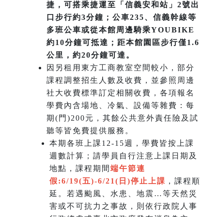
捷，可搭乘捷運至「信義安和站」2號出
口步行約3分鐘；公車235、信義幹線等
多班公車或從本館周邊騎乘YOUBIKE
約10分鐘可抵達；距本館園區步行僅1.6
公里，約20分鐘可達。
因另租用東方工商教室空間較小，部分
課程調整招生人數及收費，並參照周邊
社大收費標準訂定相關收費，各項報名
學費內含場地、冷氣、設備等雜費：每
期(門)200元，其餘公共意外責任險及試
聽等皆免費提供服務。
本期各班上課12-15週，學費皆按上課
週數計算；請學員自行注意上課日期及
地點，課程期間
端午節連
假:6/19(五)-6/21(日)
停止上課
，課程順
延。若遇颱風、水患、地震…等天然災
害或不可抗力之事故，則依行政院人事