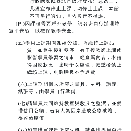
行政總處或臺北市政府發布消息為主，
凡經宣布停止上課，均停止上課，本館
不再另行通知，且依規定不補課。
(
四)因課程需要戶外教學，請各班自行辦理旅
遊平安險，以確保教學安全。
(
五)學員上課期間謝絕旁聽。為維持上課品
質，如發生擾亂秩序，有干擾教師上課或
影響學員學習之情事，經查屬實者，本館
得因應狀況，適時予以處理，嚴重者禁止
繼續上課，剩餘時數不予退費。
(
六)上課期間個人所需之畫具、材料、講義、
紙張等，由學員自行準備。
(
七)請學員共同維持教室與教具之整潔，並愛
惜使用公物，若有人為因素造成公物破壞，
得照價賠償。
(
八)如需購買課程所需材料，請各班學員自行