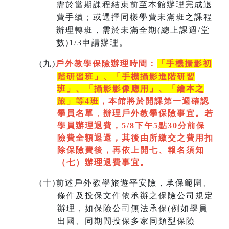
需於當期課程結束前至本館辦理完成退
費手續；或選擇同樣學費未滿班之課程
辦理轉班，需於未滿全期(總上課週/堂
數)1/3申請辦理。
(
九)
戶外教學保險辦理時間：
「手機攝影初
階研習班」、「手機攝影進階研習
班」、「
攝影影像應用」、「繪本之
旅」等4班
，本館將於開課第一週
確認
學員名單
，
辦理戶外教學保險事宜。若
學員辦理退費，5/8下午5點30分前保
險費全額退還，其後由所繳交之費用扣
除保險費後，再依上開七
、
報名須知
（七）辦理退費事宜。
(
十)
前述戶外教學旅遊平安險，承保範圍、
條件及投保文件依承辦之保險公司規定
辦理，如保險公司無法承保(例如學員
出國、同期間投保多家同類型保險