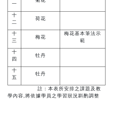
菊花
一
十
荷花
二
十
梅花基本筆法示
梅花
三
範
十
牡丹
四
十
牡丹
五
註：本表所安排之課題及教
學內容,將依據學員之學習狀況斟酌調整