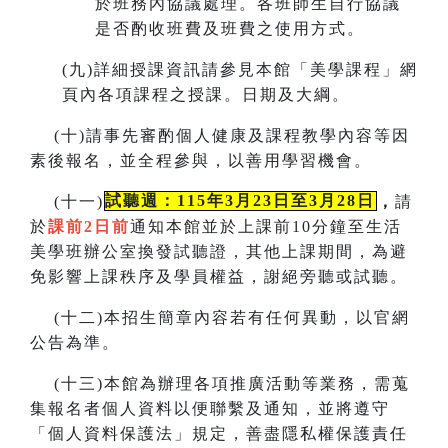
於班務內協議處理。各班師生自行協議
是否酌收班費及班費之使用方式。
(
九)詳細授課資訊請參見本館「美學課程」網
頁內各項課程之授課。
日期及大綱。
(
十)請事先審酌個人健康及課程教學內容等因
素後報名，並全程參與，以善用學習機會。
(
十一)
試聽週：115年3月23日至3月28日
，
請
於
課前2日前
通知本館並於上課前10分鐘至生活
美學班辦公室換發試聽證，
其他上課期間，為避
免影響上課秩序及學員權益，謝絕旁聽或試聽。
(
十二)本招生簡章內容若有任何異動
，
以官網
公告為準。
(
十三)本館為辦理各項推廣活動等業務，需蒐
集報名者個人資料以便聯繫及通知，並將遵守
「個人資料保護法」規定，善盡隱私
權保護責任