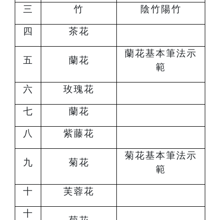
三
竹
陰竹陽竹
四
茶花
蘭花基本筆法示
五
蘭花
範
六
玫瑰花
七
蘭花
八
紫藤花
菊花基本筆法示
九
菊花
範
十
芙蓉花
十