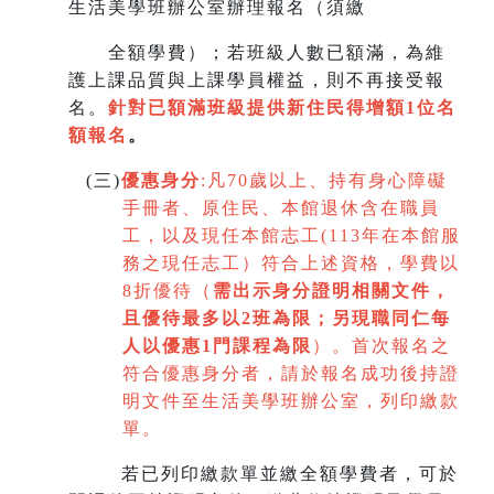
生活美學班辦公室辦理報名（須繳
全額學費）；若班級人數已額滿，為維
護上課品質與上課學員權益，則不再接受報
名。
針對已額滿班級提供新住民得增額
1
位名
額報名
。
(
三)
優惠身分
:
凡70歲以上、持有身心障礙
手冊者、原住民、本館退休含在職員
工，以及現任本館志工(113年在本館服
務之現任志工）符合上述資格，學費以
8折優待（
需出示身分證明相關文件，
且優待最多以2班為限
；
另現職同仁每
人以優惠1門課程為限
）。首次報名之
符合優惠身分者，請於報名成功後持證
明文件至生活美學班辦公室，列印繳款
單。
若已列印繳款單並繳全額學費者，可於