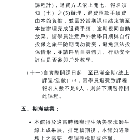
課程計)，退費方式依上開七、報名須
知（七）之(5)辦理，退費匯款手續費
由本館負擔，並需於當期課程結束前至
本館辦理完成退費手續，
逾期視同自動
放棄
。請學員注意戶外教學日期與自行
投保之旅平險期間勿衝突，避免無法投
保情形，並請斟酌自身體力、行動安全
評估是否參與戶外教學。
（十一
)
自實際開課日起，至已滿全期(總上
課週/堂數)1/3，因學員退費致課程
報名人數不足9人，則於下期暫停開
此課程。
五、期滿結業：
本館得於適當時機辦理生活美學班師生
線上成果展。排定檔期後，本館如遇業
務上之需要，得調整檔期或停辦。