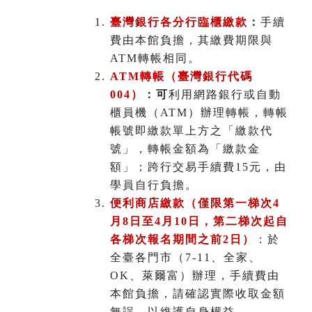
臺灣銀行各分行臨櫃繳款
：
手續
費由本館負擔，其繳費期限與
ATM轉帳相同。
ATM
轉帳（臺灣銀行代碼
004）
：可
利用網路銀行或自動
櫃員機（ATM）辦理轉帳，轉帳
帳號即繳款單上方之「繳款代
號」，轉帳金額為「繳款金
額」；跨行交易手續費15元，由
學員自行負擔。
便利商店繳款（僅限第一梯次4
月8日至4月10日，第二梯次起自
各梯次報名期間之前2日）
：
於
全臺各門市（7-11、全家、
OK、萊爾富）辦理
，
手續費由
本館負擔，請確認實際收取金額
無誤，以維護自身權益。