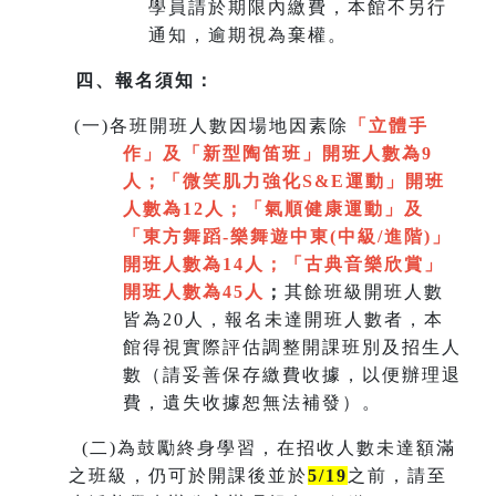
學員請於期限內繳費，本館不另行
通知，逾期視為棄權。
四、報名須知：
(
一)各班開班人數因場地因素除
「立體手
作」及「新型陶笛班」開班人數為9
人
；
「微笑肌力強化S&E運動」開班
人數為12人；「氣順健康運動」及
「
東方舞蹈-樂舞遊中東(中級/進階)」
開班人數為14人
；
「
古典音樂欣賞
」
開班人數為45人
；
其餘班級開班人數
皆為20人，報名未達開班人數者，本
館得視實際評估調整開課班別及招生人
數（請妥善保存繳費收據，以便辦理退
費，遺失收據恕無法補發）。
(
二)為鼓勵終身學習，在招收人數未達額滿
之班級，仍可於開課後並於
5/19
之前，請至