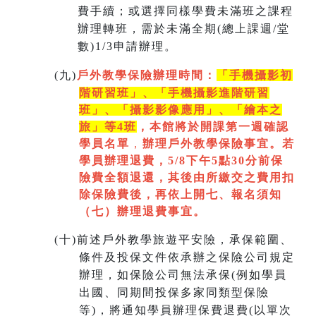
費手續；或選擇同樣學費未滿班之課程
辦理轉班，需於未滿全期(總上課週/堂
數)1/3申請辦理。
(
九)
戶外教學保險辦理時間：
「手機攝影初
階研習班」、「手機攝影進階研習
班」、「
攝影影像應用」、「繪本之
旅」等4班
，本館將於開課第一週
確認
學員名單
，
辦理戶外教學保險事宜。若
學員辦理退費，5/8下午5點30分前保
險費全額退還，其後由所繳交之費用扣
除保險費後，再依上開七
、
報名須知
（七）辦理退費事宜。
(
十)
前述戶外教學旅遊平安險，承保範圍、
條件及投保文件依承辦之保險公司規定
辦理，如保險公司無法承保(例如學員
出國、同期間投保多家同類型保險
等)，將通知學員辦理保費退費(以單次