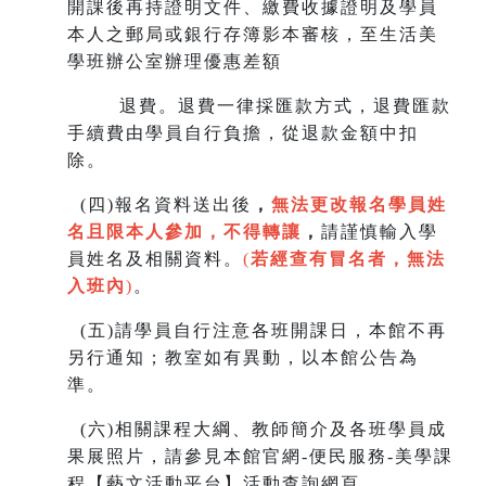
開課後再持證明文件、繳費收據證明及學員
本人之郵局或銀行存簿影本審核，至生
活美
學班辦公室辦理優惠差額
退費。退費一律採匯款方式，退費匯款
手續費由學員自行負擔，從退款金額中扣
除。
(
四)報名資料送出後
，
無法更改報名學員姓
名且限本人參加，不得轉讓
，
請謹慎輸入學
員姓名及相關資料。
(
若經查有冒名者，無法
入班內
)
。
(
五)請學員自行注意各班開課日，本館不再
另行通知；教室如有異動，以本館公告為
準。
(
六)相關課程大綱、教師簡介及各班學員成
果展照片，請參見本館官網-便民服務-美學課
程【藝文活動平台】活動查詢網頁。