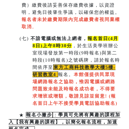
費）繳費後請妥善保存繳費收據，以資證
明，避免日後肇生爭議，以確保您的權益。
報名者未於繳費期限內完成繳費者視同棄權
取消
。
(
七)
不諳電腦或無法上網者，
報名首日(4月
8日)上午8時30分
，於生活美學班辦公
室現場發放第一時段(9時報名)與第二
時段(10時報名)之號碼牌，請於報名時
間依序至
東方工商科技教學大樓5樓-
研習教室
4
報名。
本館僅提供民眾現
場網路報名之協助，惟因電腦或網路
問題致未能及時報名成功者，不得要
求增班或增額，敬請見諒並留意!
(
報
名首日上午不接受學員電話協助報名)
★
報名小撇步
：
學員可先將有興趣的課程加
入【我有興趣的課程】，以簡化報名流程，加速