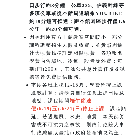
口步行約3分鐘；公車235、信義幹線等
多班公車或從本館周邊騎乘YOUBIKE
約10分鐘可抵達；距本館園區步行僅1.6
公里，約20分鐘可達。
因另租用東方工商教室空間較小，部分
課程調整招生人數及收費，並參照周邊
社大收費標準訂定相關收費，各項報名
學費內含場地、冷氣、設備等雜費：每
期(門)200元，其餘公共意外責任險及試
聽等皆免費提供服務。
本期各班上課12-15週，學費皆按上課
週數計算；請學員自行注意上課日期及
地點，課程期間
端午節連
假:6/19(五)-6/21(日)
停止上課
，課程順
延。若遇颱風、水患、地震…等天然災
害或不可抗力之事故，則依行政院人事
行政總處或臺北市政府發布消息為主，