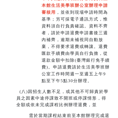
本館生活美學班辦公室辦理申請
審核用
，並依到現場申請時間為
基準；另可採電子通訊方式，惟
資料須自行負責確認。資料不齊
者，請於申請退費申請書後三週
內補齊，逾期未補視同自動放
棄，不得要求退費或轉讓。退費
匯款手續費由學員自行負擔，從
退款金額中扣除(臺灣銀行免手續
費)。申請退費請於生活美學班辦
公室工作時間週一至週五上午9
點至下午5點30分辦理。
(
八)因招生人數不足，或其他不可歸責於學
員之因素中途停課致不開班或停課情形，得
全額或依未完成課程比例辦理退費，並
需於當期課程結束前至本館辦理完成退