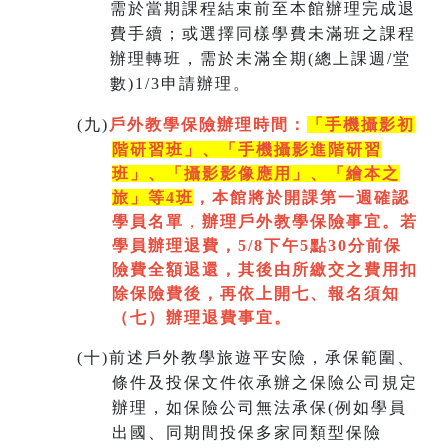
需於當期課程結束前至本館辦理完成退
費手續；或選擇同樣學費未滿班之課程
辦理轉班，需於未滿全期(總上課週/堂
數)1/3申請辦理。
(
九)
戶外教學保險辦理時間：
「手機攝影初
階研習班」、「手機攝影進階研習
班」、「
攝影影像應用」、「繪本之
旅」等4班
，本館將於開課第一週
確認
學員名單
，
辦理戶外教學保險事宜。若
學員辦理退費，5/8下午5點30分前保
險費全額退還，其後由所繳交之費用扣
除保險費後，再依上開七
、
報名須知
（七）辦理退費事宜。
(
十)
前述戶外教學旅遊平安險，承保範圍、
條件及投保文件依承辦之保險公司規定
辦理，如保險公司無法承保(例如學員
出國、同期間投保多家同類型保險