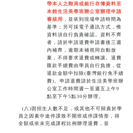
帶本人之郵局或銀行存簿資料至
本館生活美學班辦公室辦理申請
審核用
，並依到現場申請時間為
基準；另可採電子通訊方式，惟
資料須自行負責確認。資料不齊
者，請於申請退費申請書後三週
內補齊，逾期未補視同自動放
棄，不得要求退費或轉讓。退費
匯款手續費由學員自行負擔，從
退款金額中扣除(臺灣銀行免手續
費)。申請退費請於生活美學班辦
公室工作時間週一至週五上午9
點至下午5點30分辦理。
(
八)因招生人數不足，或其他不可歸責於學
員之因素中途停課致不開班或停課情形，得
全額或依未完成課程比例辦理退費，並