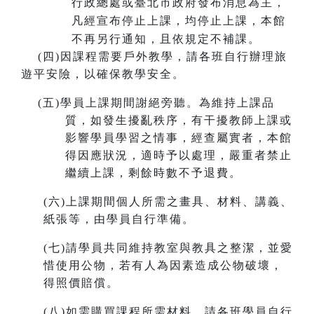
行政總處或臺北市政府發布消息為主，
凡經宣布停止上課，均停止上課，本館
不再另行通知，且依規定不補課。
(
四)因課程需要戶外教學，請各班自行辦理旅
遊平安險，以確保教學安全。
(
五)學員上課期間謝絕旁聽。為維持上課品
質，如發生擾亂秩序，有干擾教師上課或
影響學員學習之情事，經查屬實者，本館
得因應狀況，適時予以處理，嚴重者禁止
繼續上課，剩餘時數不予退費。
(
六)上課期間個人所需之畫具、材料、講義、
紙張等，由學員自行準備。
(
七)請學員共同維持教室與教具之整潔，並愛
惜使用公物，若有人為因素造成公物破壞，
得照價賠償。
(
八)如需購買課程所需材料，請各班學員自行