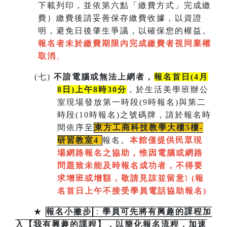
下載列印，並依第六點「繳費方式」完成繳
費）繳費後請妥善保存繳費收據，以資證
明，避免日後肇生爭議，以確保您的權益。
報名者未於繳費期限內完成繳費者視同棄權
取消
。
(
七)
不諳電腦或無法上網者，
報名首日(4月
8日)上午8時30分
，於生活美學班辦公
室現場發放第一時段(9時報名)與第二
時段(10時報名)之號碼牌，請於報名時
間依序至
東方工商科技教學大樓5樓-
研習教室
4
報名。
本館僅提供民眾現
場網路報名之協助，惟因電腦或網路
問題致未能及時報名成功者，不得要
求增班或增額，敬請見諒並留意!
(
報
名首日上午不接受學員電話協助報名)
★
報名小撇步
：
學員可先將有興趣的課程加
入【我有興趣的課程】，以簡化報名流程，加速