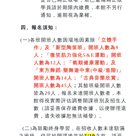
學員請於期限內繳費，本館不另行
通知，逾期視為棄權。
四、報名須知：
(
一)各班開班人數因場地因素除
「立體手
作」及「新型陶笛班」開班人數為9
人
；
「微笑肌力強化S&E運動」開班
人數為12人；「氣順健康運動」及
「
東方舞蹈-樂舞遊中東(中級/進階)」
開班人數為14人
；
「
古典音樂欣賞
」
開班人數為45人
；
其餘班級開班人數
皆為20人，報名未達開班人數者，本
館得視實際評估調整開課班別及招生人
數（請妥善保存繳費收據，以便辦理退
費，遺失收據恕無法補發）。
(
二)為鼓勵終身學習，在招收人數未達額滿
之班級，仍可於開課後並於
5/19
之前，請至