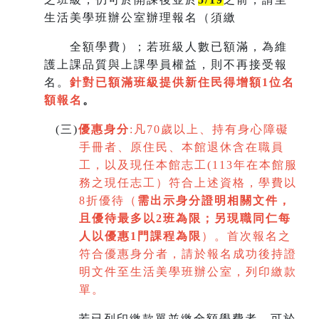
生活美學班辦公室辦理報名（須繳
全額學費）；若班級人數已額滿，為維
護上課品質與上課學員權益，則不再接受報
名。
針對已額滿班級提供新住民得增額
1
位名
額報名
。
(
三)
優惠身分
:
凡70歲以上、持有身心障礙
手冊者、原住民、本館退休含在職員
工，以及現任本館志工(113年在本館服
務之現任志工）符合上述資格，學費以
8折優待（
需出示身分證明相關文件，
且優待最多以2班為限
；
另現職同仁每
人以優惠1門課程為限
）。首次報名之
符合優惠身分者，請於報名成功後持證
明文件至生活美學班辦公室，列印繳款
單。
若已列印繳款單並繳全額學費者，可於