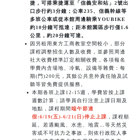
捷，可搭乘捷運至「信義安和站」2號出
口步行約3分鐘；公車235、信義幹線等
多班公車或從本館周邊騎乘YOUBIKE
約10分鐘可抵達；距本館園區步行僅1.6
公里，約20分鐘可達。
因另租用東方工商教室空間較小，部分
課程調整招生人數及收費，並參照周邊
社大收費標準訂定相關收費，各項報名
學費內含場地、冷氣、設備等雜費：每
期(門)200元，其餘公共意外責任險及試
聽等皆免費提供服務。
本期各班上課12-15週，學費皆按上課
週數計算；請學員自行注意上課日期及
地點，課程期間
端午節連
假:6/19(五)-6/21(日)
停止上課
，課程順
延。若遇颱風、水患、地震…等天然災
害或不可抗力之事故，則依行政院人事