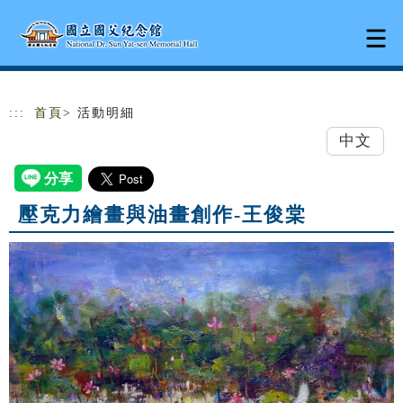
跳到主要內容
網站導覽
:::
首頁
> 活動明細
中文
壓克力繪畫與油畫創作-王俊棠