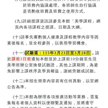
於班務內協議處理。各班師生自行協議
是否酌收班費及班費之使用方式。
(
九)詳細授課資訊請參見本館「美學課程」網
頁內各項課程之授課。
日期及大綱。
(
十)請事先審酌個人健康及課程教學內容等因
素後報名，並全程參與，以善用學習機會。
(
十一)
試聽週：115年3月23日至3月28日
，
請
於
課前2日前
通知本館並於上課前10分鐘至生活
美學班辦公室換發試聽證，
其他上課期間，為避
免影響上課秩序及學員權益，謝絕旁聽或試聽。
(
十二)本招生簡章內容若有任何異動
，
以官網
公告為準。
(
十三)本館為辦理各項推廣活動等業務，需蒐
集報名者個人資料以便聯繫及通知，並將遵守