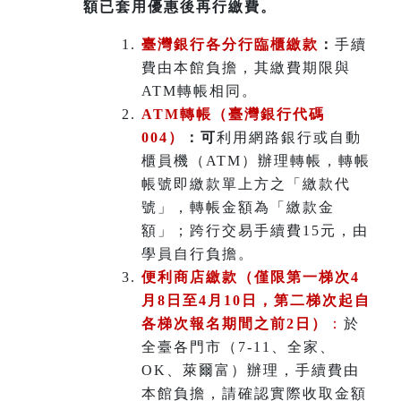
額已套用優惠後再行繳費。
臺灣銀行各分行臨櫃繳款
：
手續
費由本館負擔，其繳費期限與
ATM轉帳相同。
ATM
轉帳（臺灣銀行代碼
004）
：可
利用網路銀行或自動
櫃員機（ATM）辦理轉帳，轉帳
帳號即繳款單上方之「繳款代
號」，轉帳金額為「繳款金
額」；跨行交易手續費15元，由
學員自行負擔。
便利商店繳款（僅限第一梯次4
月8日至4月10日，第二梯次起自
各梯次報名期間之前2日）
：
於
全臺各門市（7-11、全家、
OK、萊爾富）辦理
，
手續費由
本館負擔，請確認實際收取金額