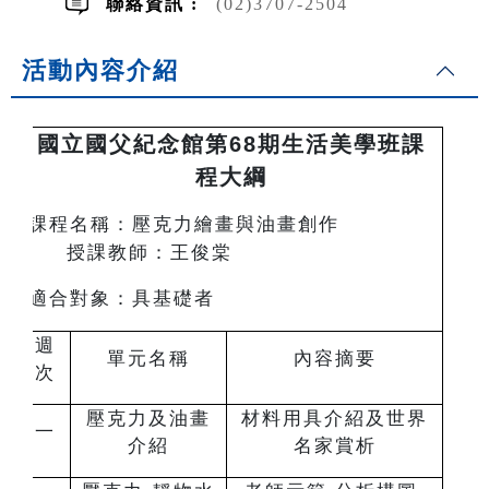
聯絡資訊 :
(02)3707-2504
活動內容介紹
國立國父紀念館第68期生活美學班課
程大綱
課程名稱：壓克力繪畫與油畫創作
授課教師：王俊棠
適合對象：具基礎者
週
單元名稱
內容摘要
次
壓克力及油畫
材料用具介紹及世界
一
介紹
名家賞析