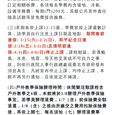
訂定相關收費，各項報名學費內含場地、冷氣、
設備等雜費：每期(門)200元，其餘公共意外責任
險及試聽等皆免費提供服務。
(三)本期各班上課12-15週，學費皆按上課週數計
算；請學員自行注意上課日期及地點，
期間春節
連假: 1/25(六)-2/2(日)、和平紀念日連
假:2/28(五)-3/2(日)及清明節連
假:4/3(四)-4/6(日)停止上課
，課程順延。若遇颱
風、水患、地震…等天然災害或不可抗力之事
故，則依行政院人事行政總處或臺北市政府發布
消息為主，凡經宣布停止上課，均停止上課，本
館不再另行通知，且依規定不補課
。
(四)
戶外教學保險辦理時間：休閒樂活類課程含
戶外教學之6班，本館將於1/8辦理戶外教學保險
事宜。若學員辦理退費，1/7（含）前保險費全額
退還，1/8（含）之後由所繳交之費用扣除保險費
後，再依上開七、報名須知（七）辦理退費事