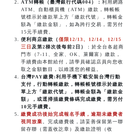
ATM
轉帳（臺灣銀行代碼004）：
利用網路
ATM、自動櫃員機（ATM）繳款，轉帳帳
號標示於繳款單上方「繳款代號」，轉帳金
額為「繳款金額」，如為跨行交易，需另付
15元手續費。
便利商店繳款（
僅限12/13、12/14、12/15
三日
及第2梯次後每前2日）
：於全台各超商
門市（7-11、全家、OK、萊爾富）繳款，
手續費由本館給付，請學員確認店員向您收
取之金額數目，以維護您的權益。
台灣PAY繳費:利用手機下載安裝台灣行動
支付，行動轉帳繳款，轉帳帳號標示於繳款
單上方「繳款代號」，轉帳金額為「繳款金
額」，或逕掃描繳費條碼完成繳費，需另付
10元手續費。
繳費成功後始完成報名手續，逾期未繳費者
視同放棄
。完成繳費後，請妥善保留第一聯
留存聯（需蓋收訖章）及繳款證明（收