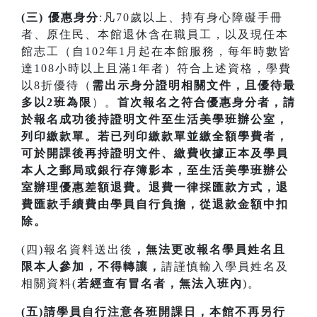
(三) 優惠身分
:凡70歲以上、持有身心障礙手冊
者、原住民、本館退休含在職員工，以及現任本
館志工（自102年1月起在本館服務，每年時數皆
達108小時以上且滿1年者）符合上述資格，學費
以8折優待（
需出示身分證明相關文件，且優待最
多以2班為限
）。
首次
報名之符合優惠身分者，請
於報名成功後持證明文件至生活美學班辦公室，
列印繳款單。若已列印繳款單並繳全額學費者，
可於開課
後再持證明文件、繳費收據正本及學員
本人之郵局或銀行存簿影本，至生活美學班辦公
室辦理優惠差額退費。
退費一律採匯款方式，退
費匯款手續費由學員自行負擔，從退款金額中扣
除。
(四)報名資料送出後
，無法更改報名學員姓名且
限本人參加，不得轉讓，
請謹慎輸入學員姓名及
相關資料(
若經查有冒名者，無法入班內
)。
(五)請學員自行注意各班開課日，本館不再另行