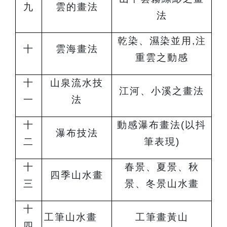
九
雲的畫法
法
乾染、濕染並用,注
十
雲海畫法
重雲之動感
十
山泉流水技
江河、小溪之畫法
一
法
十
動感瀑布畫法(以抖
瀑布技法
二
筆表現)
十
春景、夏景、秋
四季山水畫
三
景、冬景山水畫
十
工筆山水畫
工筆畫黃山
四