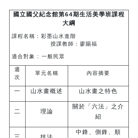
國立國父紀念館第64期生活美學班課程
大綱
課程名稱：彩墨山水進階
授課教師：廖賜福
適合對象 : 一般民眾
週
單元名稱
內容摘要
次
一
山水畫概述
山水畫之特色
關於「六法」之介
二
理論
紹
中鋒、側鋒、順
三
技法