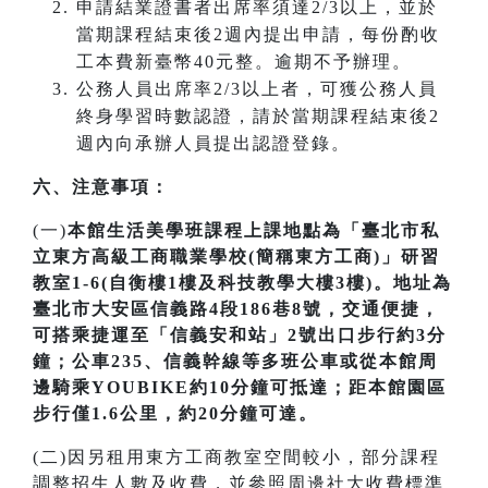
申請結業證書者出席率須達2/3以上，並於
當期課程結束後2週內提出申請，每份酌收
工本費新臺幣40元整。逾期不予辦理。
公務人員出席率2/3以上者，可獲公務人員
終身學習時數認證，請於當期課程結束後2
週內向承辦人員提出認證登錄。
六、注意事項：
(一)
本館生活美學班課程上課地點為「臺北市私
立東方高級工商職業學校(簡稱東方工商)」研習
教室1-6(自衡樓1樓及科技教學大樓3樓)。地址為
臺北市大安區信義路4段186巷8號，交通便捷，
可搭乘捷運至「信義安和站」2號出口步行約3分
鐘；公車235、信義幹線等多班公車或從本館周
邊騎乘YOUBIKE約10分鐘可抵達；距本館園區
步行僅1.6公里，約20分鐘可達。
(二)因另租用東方工商教室空間較小，部分課程
調整招生人數及收費，並參照周邊社大收費標準