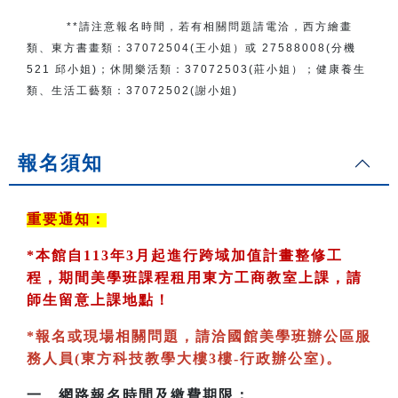
**請注意報名時間，若有相關問題
請電洽
，
西方繪畫
類、東方書畫類：
37072504(王小姐）或 27588008(分機
521 邱小姐)；
休閒樂活類：
37072503(莊小姐）；
健康養生
類、生活工藝類：
37072502(謝小姐)
報名須知
重要通知：
*
本館自113年3月起進行跨域加值計畫整修工
程，期間美學班課程租用東方工商教室
上課，請
師生留意上課地點！
*
報名或現場相關問題，請洽國館美學班辦公區服
務人員(東方科技教學大樓3樓-行政辦公室)
。
一、
網路報名時間及繳費期限：