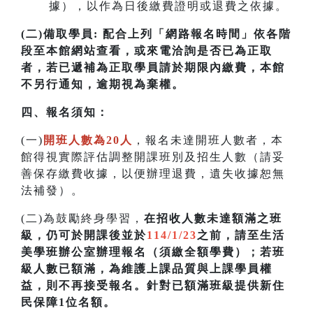
據），以作為日後繳費證明或退費之依據。
(二)備取學員:
配合上列「網路報名時間」依各階
段至本館網站查看，或來電洽詢是否已為正取
者，若已遞補為正取學員請於期限內繳費，本館
不另行通知，逾期視為棄權。
四
、
報名須知：
(一)
開班人數為20人
，報名未達開班人數者，本
館得視實際評估調整開課班別及招生人數（請妥
善保存繳費收據，以便辦理退費，遺失收據恕無
法補發）
。
(二)為鼓勵終身學習，
在招收人數未達額滿之班
級，仍可於開課後並於
114/1/23
之前，請至生活
美學班辦公室辦理報名（須繳全額學費）；若
班
級人數已額滿，為維護上課品質與上課學員權
益，則不再接受報名。針對已額滿班級提供新住
民保障1位名額
。