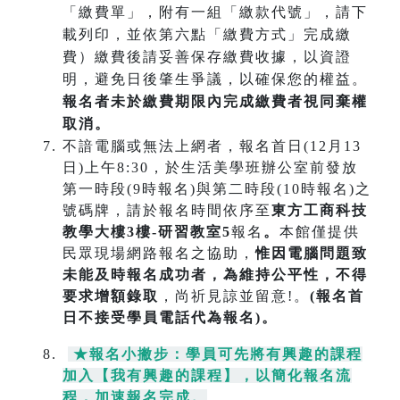
「繳費單」，附有一組「繳款代號」，請下
載列印，並依第六點「繳費方式」完成繳
費）繳費後請妥善保存繳費收據，以資證
明，避免日後肇生爭議，以確保您的權益。
報名者未於繳費期限內完成繳費者視同棄權
取消。
不諳電腦或無法上網者，報名首日(12月13
日)上午8:30，於生活美學班辦公室前發放
第一時段(9時報名)與第二時段(10時報名)之
號碼牌，請於報名時間依序至
東方工商科技
教學大樓3樓-研習教室5
報名
。
本館僅提供
民眾現場網路報名之協助，
惟因電腦問題致
未能及時報名成功
者，為維持公平性，不得
要求增額錄取
，尚祈見諒並留意!。
(報名首
日不接受學員電話代為報名)。
★報名小撇步：學員可先將有興趣的課程
加入【我有興趣的課程】，以簡化報名流
程，加速報名完成
。