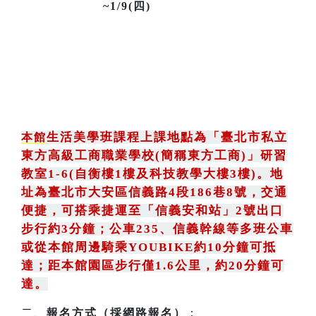
~1/9(四)
生活美學班課程上課地點為
「
臺北市私立
本館
東方高級工商職業學校(簡稱東方工商)
」
研習
教室1-6(自衡樓1樓及科技教學大樓3樓)。地
址為臺北市大安區信義路4段186巷8號
，
交通
便捷，可搭乘捷運至「信義安和站」2號出口
步行約3分鐘
；
公車235
、
信義幹線等多班公車
或從本館周邊騎乘YOUBIKE約10分鐘可抵
達；距本館園區步行僅1.6公里，約20分鐘可
達。
二、
報名方式（採網路報名）
：