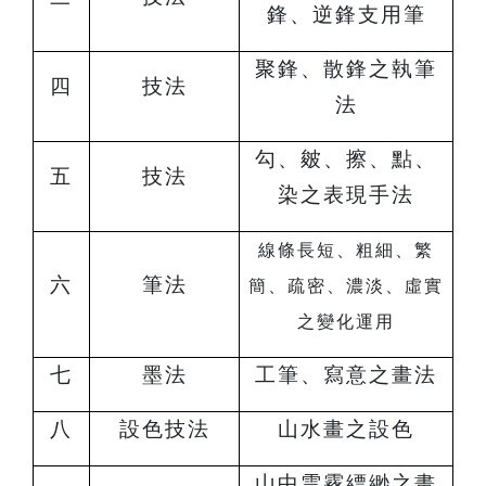
鋒、逆鋒支用筆
聚鋒、散鋒之執筆
四
技法
法
勾、皴、擦、點、
五
技法
染之表現手法
線條長短、粗細、繁
六
筆法
簡、疏密、濃淡、虛實
之變化運用
七
墨法
工筆、寫意之畫法
八
設色技法
山水畫之設色
山中雲霧縹緲之畫