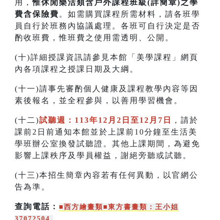
用，
惟休閒樂活類含戶外課程班級(詳簡章)之學
費含保險費
。如需購買課程所需材料，請各班學
員自行於班務內協議處理。各班可自行決定是否
酌收班費，惟班費之使用需透明、公開。
(十)詳細授課資訊請參見本館「美學課程」網頁
內各項課程之授課日期及大綱。
(十一)請事先審酌個人健康及課程教學內容等因
素後報名，並全程參與，以善用學習機會。
(十二)
試聽週：113年12月2日至12月7日
，請於
課前2日前通知本館並於上課前10分鐘至生活美
學班辦公室換發試聽證。其他上課期間，為避免
影響上課秩序及學員權益，謝絕旁聽或試聽。
(十三)本招生簡章內容若有任何異動，以官網公
告為準。
查詢電話：
■西方繪畫類
■東方書畫類
：王小姐
37072504