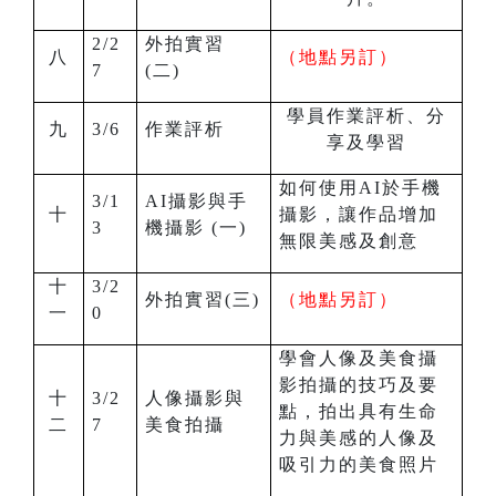
2/2
外拍實習
八
（地點另訂）
7
(二)
學員作業評析、分
九
3/6
作業評析
享及學習
如何使用AI於手機
3/1
AI
攝影與手
十
攝影，讓作品增加
3
機攝影 (一)
無限美感及創意
十
3/2
外拍實習(三)
（地點另訂）
一
0
學會人像及美食攝
影拍攝的技巧及要
十
3/2
人像攝影與
點，拍出具有生命
二
7
美食拍攝
力與美感的人像及
吸引力的美食照片