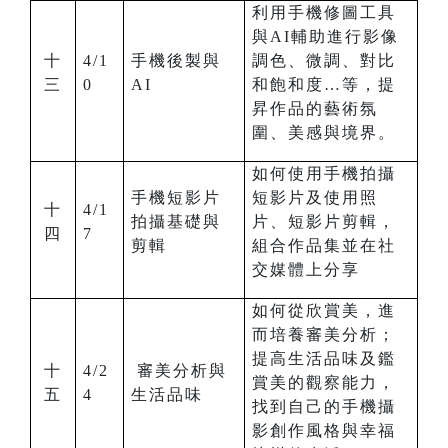
利用手機修圖工具
與AI輔助進行影像
十
4/1
手機後製與
調色、微調、對比
三
0
AI
和飽和度…等，提
昇作品的藝術氛
圍、美感與境界。
如何使用手機拍攝
手機短影片
短影片及使用照
十
4/1
拍攝基礎與
片、短影片剪輯，
四
7
剪輯
組合作品集並在社
交媒體上分享
如何從欣賞美，進
而培養審美分析；
提高生活品味及鑑
十
4/2
審美分析與
賞美的觀察能力，
五
4
生活品味
找到自己的手機攝
影創作風格與幸福