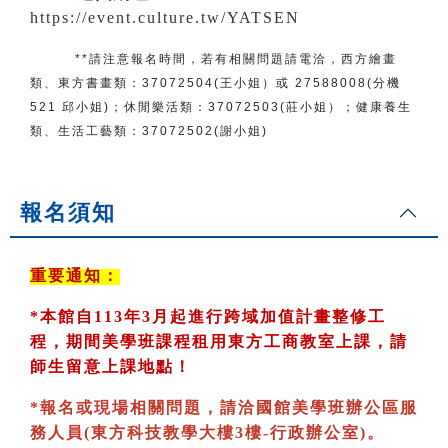
https://event.culture.tw/YATSEN
**請注意報名時間，若有相關問題
請電洽
，
西方繪畫
類、東方書畫類：
37072504(王小姐）或 27588008(分機
521 邱小姐)；
休閒樂活類：
37072503(莊小姐）；
健康養生
類、生活工藝類：
37072502(謝小姐)
報名須知
重要通知：
*
本館自113年3月起進行跨域加值計畫整修工
程，期間美學班課程租用東方工商教室
上課，請
師生留意上課地點！
*
報名或現場相關問題，請洽國館美學班辦公區服
務人員(東方科技教學大樓3樓-行政辦公室)
。