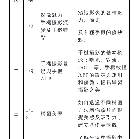
淺談影像的各種魅
影像魅力、
力、簡史。
手機攝影流
一
1/2
變及手機特
及各種手機的優缺
點
點。
手機攝影的基本概
念：曝光、對焦、
手機攝影基
ISO…等。手機軟體
二
1/9
礎與手機
APP的設定與運用
APP
和優勢，輕易學習
攝影之美。
如何透過不同構圖
1/1
方法增強照片的視
三
構圖美學
6
覺美感及吸引力，
建立基礎美學觀
了解光線在攝影中