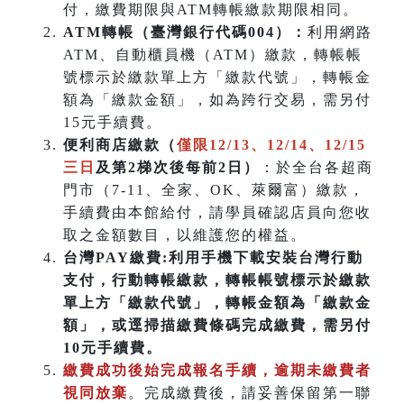
付，繳費期限與ATM轉帳繳款期限相同。
ATM
轉帳（臺灣銀行代碼004）：
利用網路
ATM、自動櫃員機（ATM）繳款，轉帳帳
號標示於繳款單上方「繳款代號」，轉帳金
額為「繳款金額」，如為跨行交易，需另付
15元手續費。
便利商店繳款（
僅限12/13、12/14、12/15
三日
及第2梯次後每前2日）
：於全台各超商
門市（7-11、全家、OK、萊爾富）繳款，
手續費由本館給付，請學員確認店員向您收
取之金額數目，以維護您的權益。
台灣PAY繳費:利用手機下載安裝台灣行動
支付，行動轉帳繳款，轉帳帳號標示於繳款
單上方「繳款代號」，轉帳金額為「繳款金
額」，或逕掃描繳費條碼完成繳費，需另付
10元手續費。
繳費成功後始完成報名手續，逾期未繳費者
視同放棄
。完成繳費後，請妥善保留第一聯