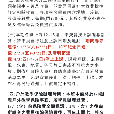
(二)因另租用東方工商教室空間較小，部分課程
調整招生人數及收費，並參照周邊社大收費標準
訂定相關收費，各項報名學費內含場地、冷氣、
設備等雜費：每期(門)200元，其餘公共意外責任
險及試聽等皆免費提供服務。
(三)本期各班上課12-15週，學費皆按上課週數計
算；請學員自行注意上課日期及地點，
期間春節
連假: 1/25(六)-2/2(日)、和平紀念日連
假:2/28(五)-3/2(日)及清明節連
假:4/3(四)-4/6(日)停止上課
，課程順延。若遇颱
風、水患、地震…等天然災害或不可抗力之事
故，則依行政院人事行政總處或臺北市政府發布
消息為主，凡經宣布停止上課，均停止上課，本
館不再另行通知，且依規定不補課
。
(四)
戶外教學保險辦理時間：本班本館將於1/8辦
理戶外教學保險事宜。若學員辦理退費，
1/7（含）前保險費全額退還，1/8（含）之後由
所繳交之費用扣除保險費後，再依上開七、報名