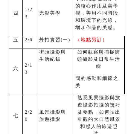
的核心作用及美學
1/2
四
光影美學
觀，善用不同時段
3
和環境下的光線，
增加作品的美感。
五
2/6
外拍實習(一)
（地點另訂）
街頭攝影與
如何觀察與捕捉街
生活紀錄
頭攝影及日常生活
2/1
瞬
六
3
間的感動和細節之
美
熟悉風景攝影與旅
遊攝影拍攝的技巧
2/2
風景攝影與
及要點，如何拍出
七
0
旅遊攝影
壯觀的大自然風景
和感人的旅遊照
片。