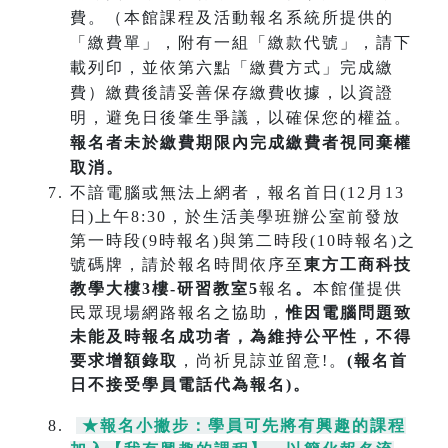
費。（本館課程及活動報名系統所提供的
「繳費單」，附有一組「繳款代號」，請下
載列印，並依第六點「繳費方式」完成繳
費）繳費後請妥善保存繳費收據，以資證
明，避免日後肇生爭議，以確保您的權益。
報名者未於繳費期限內完成繳費者視同棄權
取消。
不諳電腦或無法上網者，報名首日(12月13
日)上午8:30，於生活美學班辦公室前發放
第一時段(9時報名)與第二時段(10時報名)之
號碼牌，請於報名時間依序至
東方工商科技
教學大樓3樓-研習教室5
報名
。
本館僅提供
民眾現場網路報名之協助，
惟因電腦問題致
未能及時報名成功
者，為維持公平性，不得
要求增額錄取
，尚祈見諒並留意!。
(報名首
日不接受學員電話代為報名)。
★報名小撇步：學員可先將有興趣的課程