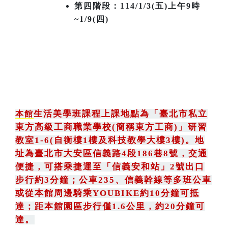
第四階段：114/1/3(五)上午9時
~1/9(四)
生活美學班課程上課地點為
「
臺北市私立
本館
東方高級工商職業學校(簡稱東方工商)
」
研習
教室1-6(自衡樓1樓及科技教學大樓3樓)。地
址為臺北市大安區信義路4段186巷8號
，
交通
便捷，可搭乘捷運至「信義安和站」2號出口
步行約3分鐘
；
公車235
、
信義幹線等多班公車
或從本館周邊騎乘YOUBIKE約10分鐘可抵
達；距本館園區步行僅1.6公里，約20分鐘可
達。