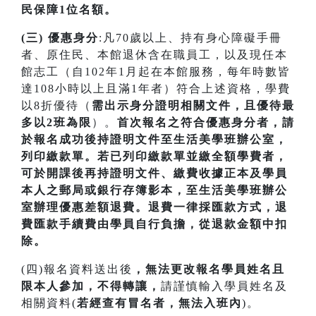
民保障1位名額
。
(三) 優惠身分
:凡70歲以上、持有身心障礙手冊
者、原住民、本館退休含在職員工，以及現任本
館志工（自102年1月起在本館服務，每年時數皆
達108小時以上且滿1年者）符合上述資格，學費
以8折優待（
需出示身分證明相關文件，且優待最
多以2班為限
）。
首次
報名之符合優惠身分者，請
於報名成功後持證明文件至生活美學班辦公室，
列印繳款單。若已列印繳款單並繳全額學費者，
可於開課
後再持證明文件、繳費收據正本及學員
本人之郵局或銀行存簿影本，至生活美學班辦公
室辦理優惠差額退費。
退費一律採匯款方式，退
費匯款手續費由學員自行負擔，從退款金額中扣
除。
(四)報名資料送出後
，無法更改報名學員姓名且
限本人參加，不得轉讓，
請謹慎輸入學員姓名及
相關資料(
若經查有冒名者，無法入班內
)。