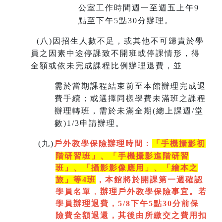
公室工作時間週一至週五上午9
點至下午5點30分辦理。
(
八)因招生人數不足，或其他不可歸責於學
員之因素中途停課致不開班或停課情形，得
全額或依未完成課程比例辦理退費，並
需於當期課程結束前至本館辦理完成退
費手續；或選擇同樣學費未滿班之課程
辦理轉班，需於未滿全期(總上課週/堂
數)1/3申請辦理。
(
九)
戶外教學保險辦理時間：
「手機攝影初
階研習班」、「手機攝影進階研習
班」、「
攝影影像應用」、「繪本之
旅」等4班
，本館將於開課第一週
確認
學員名單
，
辦理戶外教學保險事宜。若
學員辦理退費，5/8下午5點30分前保
險費全額退還，其後由所繳交之費用扣