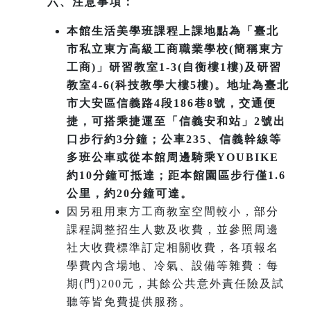
六、注意事項：
本館生活美學班課程上課地點為「臺北
市私立東方高級工商職業學校(簡稱東方
工商)」研習教室1-3(自衡樓1樓)及研習
教室4-6(科技教學大樓5樓)。地址為臺北
市大安區信義路4段186巷8號，交通便
捷，可搭乘捷運至「信義安和站」2號出
口步行約3分鐘；公車235、信義幹線等
多班公車或從本館周邊騎乘YOUBIKE
約10分鐘可抵達；距本館園區步行僅1.6
公里，約20分鐘可達。
因另租用東方工商教室空間較小，部分
課程調整招生人數及收費，並參照周邊
社大收費標準訂定相關收費，各項報名
學費內含場地、冷氣、設備等雜費：每
期(門)200元，其餘公共意外責任險及試
聽等皆免費提供服務。