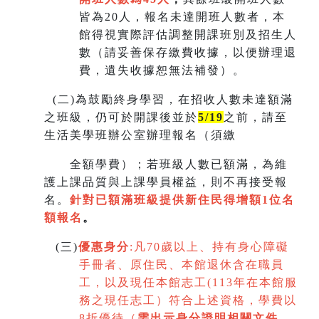
皆為20人，報名未達開班人數者，本
館得視實際評估調整開課班別及招生人
數（請妥善保存繳費收據，以便辦理退
費，遺失收據恕無法補發）。
(
二)為鼓勵終身學習，在招收人數未達額滿
之班級，仍可於開課後並於
5/19
之前，請至
生活美學班辦公室辦理報名（須繳
全額學費）；若班級人數已額滿，為維
護上課品質與上課學員權益，則不再接受報
名。
針對已額滿班級提供新住民得增額
1
位名
額報名
。
(
三)
優惠身分
:
凡70歲以上、持有身心障礙
手冊者、原住民、本館退休含在職員
工，以及現任本館志工(113年在本館服
務之現任志工）符合上述資格，學費以
8折優待（
需出示身分證明相關文件，