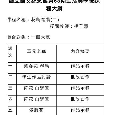
國立國父紀念館第68期生活美學班課
程大綱
課程名稱：花鳥進階(二)
授課教師：楊千慧
適合對象：一般大眾
週
單元名稱
內容摘要
次
一
芙蓉花 翠鳥
作品示範
二
學生作品討論
批改習作
三
荷花 白鷺鷥
作品示範
四
荷花 白鷺鷥
批改習作
五
紫藤花
作品示範