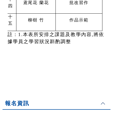
鳶尾花 蘭花
批改習作
四
十
柳樹 竹
作品示範
五
註：1.本表所安排之課題及教學內容,將依
據學員之學習狀況斟酌調整
報名資訊