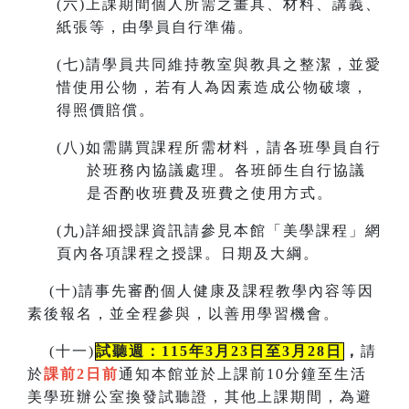
(
六)上課期間個人所需之畫具、材料、講義、
紙張等，由學員自行準備。
(
七)請學員共同維持教室與教具之整潔，並愛
惜使用公物，若有人為因素造成公物破壞，
得照價賠償。
(
八)如需購買課程所需材料，請各班學員自行
於班務內協議處理。各班師生自行協議
是否酌收班費及班費之使用方式。
(
九)詳細授課資訊請參見本館「美學課程」網
頁內各項課程之授課。
日期及大綱。
(
十)請事先審酌個人健康及課程教學內容等因
素後報名，並全程參與，以善用學習機會。
(
十一)
試聽週：115年3月23日至3月28日
，
請
於
課前2日前
通知本館並於上課前10分鐘至生活
美學班辦公室換發試聽證，
其他上課期間，為避