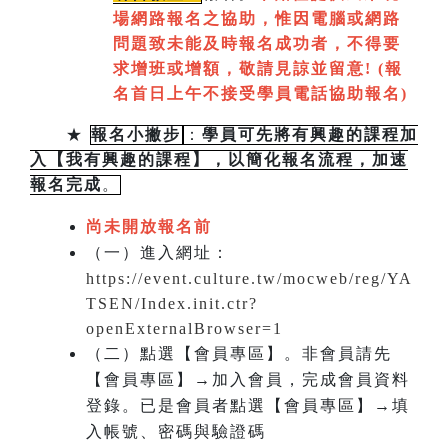
場網路報名之協助，惟因電腦或網路
問題致未能及時報名成功者，不得要
求增班或增額，敬請見諒並留意!
(
報
名首日上午不接受學員電話協助報名)
★
報名小撇步
：
學員可先將有興趣的課程加
入【我有興趣的課程】，以簡化報名流程，加速
報名完成
。
尚未開放報名前
（一）進入網址：
https://event.culture.tw/mocweb/reg/YA
TSEN/Index.init.ctr?
openExternalBrowser=1
（二）點選【會員專區】。非會員請先
【會員專區】→加入會員，完成會員資料
登錄。已是會員者點選【會員專區】→填
入帳號、密碼與驗證碼