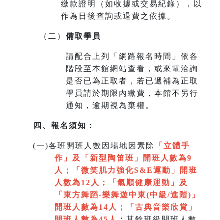
繳款證明（如收據或交易紀錄），以
作為日後查詢或退費之依據。
（二）
備取學員
請配合上列「網路報名時間」依各
階段至本館網站查看，或來電洽詢
是否已為正取者，若已遞補為正取
學員請於期限內繳費，本館不另行
通知，逾期視為棄權。
四、報名須知：
(
一)各班開班人數因場地因素除
「立體手
作」及「新型陶笛班」開班人數為9
人
；
「微笑肌力強化S&E運動」開班
人數為12人；「氣順健康運動」及
「
東方舞蹈-樂舞遊中東(中級/進階)」
開班人數為14人
；
「
古典音樂欣賞
」
開班人數為45人
；
其餘班級開班人數