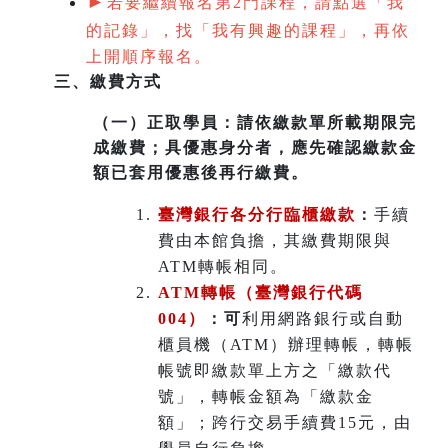
►
若要繼續報名第2門課程，請點選「我
的記錄」，找「我有興趣的課程」，再依
上開順序報名。
三、繳費方式
（一）
正取學員：請依繳款單所載期限完
成繳費；具優惠身分者，應先確認繳款金
額已套用優惠後再行繳費。
臺灣銀行各分行臨櫃繳款
：
手續
費由本館負擔，其繳費期限與
ATM轉帳相同。
ATM
轉帳（臺灣銀行代碼
004）
：可
利用網路銀行或自動
櫃員機（ATM）辦理轉帳，轉帳
帳號即繳款單上方之「繳款代
號」，轉帳金額為「繳款金
額」；跨行交易手續費15元，由