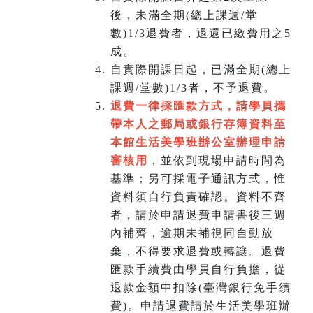
後，未滿全期(總上課週/堂
數)1/3退費者，退還已繳費用之5
成。
自實際開課日起，已滿全期(總上
課週/堂數)1/3者，不予退費。
退費一律採匯款方式，請學員攜
帶本人之郵局或銀行存簿資料至
本館生活美學班辦公室辦理申請
審核用
，並依到現場申請時間為
基準；另可採電子通訊方式，惟
資料須自行負責確認。資料不齊
者，請於申請退費申請書後三週
內補齊，逾期未補視同自動放
棄，不得要求退費或轉讓。退費
匯款手續費由學員自行負擔，從
退款金額中扣除(臺灣銀行免手續
費)。申請退費請於生活美學班辦