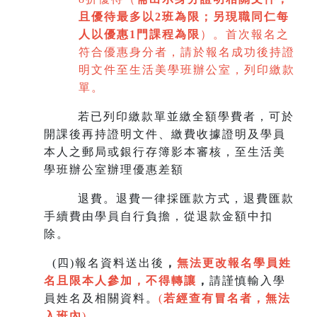
且優待最多以2班為限
；
另現職同仁每
人以優惠1門課程為限
）。首次報名之
符合優惠身分者，請於報名成功後持證
明文件至生活美學班辦公室，列印繳款
單。
若已列印繳款單並繳全額學費者，可於
開課後再持證明文件、繳費收據證明及學員
本人之郵局或銀行存簿影本審核，至生
活美
學班辦公室辦理優惠差額
退費。退費一律採匯款方式，退費匯款
手續費由學員自行負擔，從退款金額中扣
除。
(
四)報名資料送出後
，
無法更改報名學員姓
名且限本人參加，不得轉讓
，
請謹慎輸入學
員姓名及相關資料。
(
若經查有冒名者，無法
入班內
)
。