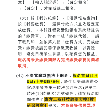
意】→【輸入驗證碼】→【確定報名】
→【確定】，才完成線上報名。
（六）於【我的紀錄】→【活動報名查詢】
按【我要繳費】，選擇付款方式並依規定完
成繳費。（本館課程及活動報名系統所提供
的「繳費單」，附有一組
「繳款代號」，請
下載列印，並依第六點「繳費方式」完成繳
費）繳費後請妥善保存繳費收據，以資證
明，避免日後肇生爭議，以確保您的權益。
報名者未於繳費期限內完成繳費者視同棄權
取消
。
(
七)
不諳電腦或無法上網者，
報名首日(4月
8日)上午8時30分
，於生活美學班辦公
室現場發放第一時段(9時報名)與第二
時段(10時報名)之號碼牌，請於報名時
間依序至
東方工商科技教學大樓5樓-
研習教室
4
報名。
本館僅提供民眾現