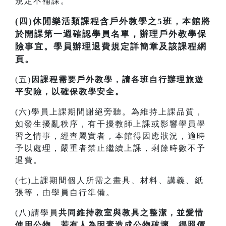
規定不補課。
(四)休閒樂活類課程含戶外教學之5班，本館將
於開課第一週確認學員名單，辦理戶外教學保
險事宜。學員辦理退費規定詳簡章及該課程網
頁。
(五)
因課程需要戶外教學，請各班自行辦理旅遊
平安險，以確保教學安全。
(六)學員上課期間謝絕旁聽。為維持上課品質，
如發生擾亂秩序，有干擾教師上課或影響學員學
習之情事，經查屬實者，本館得因應狀況，適時
予以處理，嚴重者禁止繼續上課，剩餘時數不予
退費。
(七)上課期間個人所需之畫具、材料、講義、紙
張等，由學員自行準備。
(八)請學員
共同維持教室與教具之整潔，並愛惜
使用公物，若有人為因素造成公物破壞，得照價