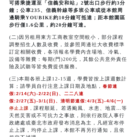
可搭乘捷運至「信義安和站」2號出口步行約3分
鐘；公車235、信義幹線等多班公車或從本館周
邊騎乘YOUBIKE約10分鐘可抵達；距本館園區
步行僅1.6公里，約20分鐘可達。
(二)因另租用東方工商教室空間較小，部分課程
調整招生人數及收費，並參照周邊社大收費標準
訂定相關收費，各項報名學費內含場地、冷氣、
設備等雜費：每期(門)200元，其餘公共意外責任
險及試聽等皆免費提供服務。
(三)本期各班上課12-15週，學費皆按上課週數計
算；請學員自行注意上課日期及地點，
春節連
、
假:2/14(六)-2/22(日)
二二八連
假:2/27(五)-3/1(日)、清明節連假:4/3(五)-4/6(一)
課程順延。若遇颱風、水患、地震…等
停止上課
，
天然災害或不可抗力之事故，則依行政院人事行
政總處或臺北市政府發布消息為主，凡經宣布停
止上課，均停止上課，本館不再另行通知，且依