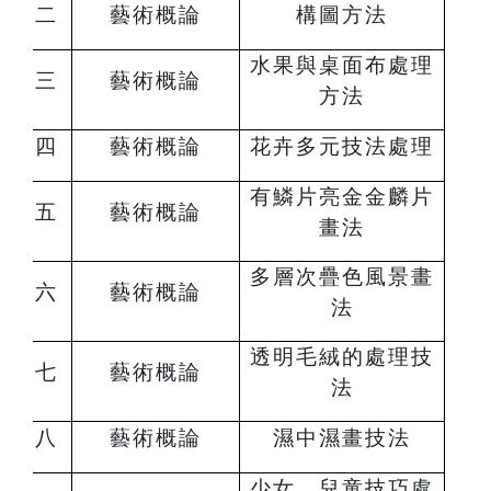
二
藝術概論
構圖方法
水果與桌面布處理
三
藝術概論
方法
四
藝術概論
花卉多元技法處理
有鱗片亮金金麟片
五
藝術概論
畫法
多層次疊色風景畫
六
藝術概論
法
透明毛絨的處理技
七
藝術概論
法
八
藝術概論
濕中濕畫技法
少女、兒童技巧處