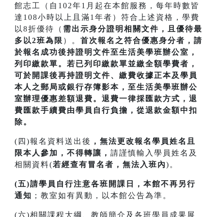
館志工（自102年1月起在本館服務，每年時數皆
達108小時以上且滿1年者）符合上述資格，學費
以8折優待（
需出示身分證明相關文件，且優待最
多以2班為限
）。
首次
報名之符合優惠身分者，請
於報名成功後持證明文件至生活美學班辦公室，
列印繳款單。若已列印繳款單並繳全額學費者，
可於開課
後再持證明文件、繳費收據正本及學員
本人之郵局或銀行存簿影本，至生活美學班辦公
室辦理優惠差額退費。
退費一律採匯款方式，退
費匯款手續費由學員自行負擔，從退款金額中扣
除。
(四)報名資料送出後
，無法更改報名學員姓名且
限本人參加，不得轉讓，
請謹慎輸入學員姓名及
相關資料(
若經查有冒名者，無法入班內
)。
(五)請學員自行注意各班開課日，本館不再另行
通知
；教室如有異動，以本館公告為準。
(六)相關課程大綱、教師簡介及各班學員成果展