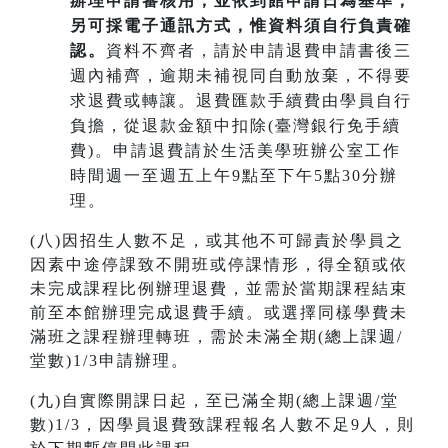
辦理申請審核用，並依到館申請日為基準；
另可採電子通訊方式，惟資料須自行負責確
認。
資料不齊者，請於申請退費申請書後三
週內補齊，逾期未補視同自動放棄，不得要
求退費或轉讓。退費匯款手續費由學員自行
負擔，從退款金額中扣除(臺灣銀行免手續
費)。申請退費請於生活美學班辦公室工作
時間週一至週五上午9點至下午5點30分辦
理。
(八)因招生人數不足，或其他不可歸責於學員之
因素中途停課致不開班或停課情形，得全額或依
未完成課程比例辦理退費，並需於當期課程結束
前至本館辦理完成退費手續。或選擇同樣學費未
滿班之課程辦理轉班，需於未滿全期(總上課週/
堂數)1/3申請辦理。
(九)自實際開課日起，至已滿全期(總上課週/堂
數)1/3，因學員退費致課程報名人數不足9人，則