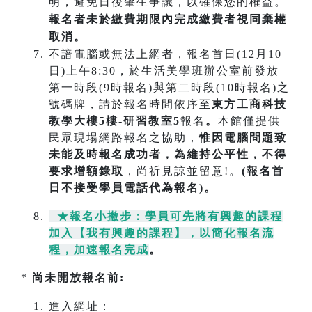
明，避免日後肇生爭議，以確保您的權益。
報名者未於繳費期限內完成繳費者視同棄權
取消。
不諳電腦或無法上網者，報名首日(12月10
日)上午8:30，於生活美學班辦公室前發放
第一時段(9時報名)與第二時段(10時報名)之
號碼牌，請於報名時間依序至
東方工商科技
教學大樓5樓-研習教室5
報名
。
本館僅提供
民眾現場網路報名之協助，
惟因電腦問題致
未能及時報名成功
者，為維持公平性，不得
要求增額錄取
，尚祈見諒並留意!。
(報名首
日不接受學員電話代為報名)。
★報名小撇步：學員可先將有興趣的課程
加入【我有興趣的課程】，以簡化報名流
程，加速報名完成
。
*
尚未開放報名前:
進入網址：