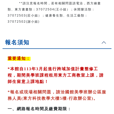
**請注意報名時間，若有相關問題
請電洽
，
西方繪畫
類、東方書畫類：
37072504(王小姐）
；
休閒樂活類：
37072503(莊小姐）；
健康養生類、生活工藝類：
37072502(謝小姐)
報名須知
重要通知：
*
本館自113年3月起進行跨域加值計畫整修工
程，期間美學班課程租用東方工商教室
上課，請
師生留意上課地點！
*
報名或現場相關問題，請洽國館美學班辦公區服
務人員(東方科技教學大樓5樓-行政辦公室)
。
一、
網路報名時間及繳費期限：