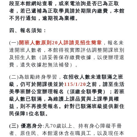
段至本館網站查看，或來電洽詢是否已為正取
者，若已遞補為正取學員請於期限內繳費，本館
不另行通知，逾期視為棄權。
四
、
報名須知：
(一)
開班人數原則20人詳請見招生簡章
，報名未
達開班人數者，本館得視實際評估調整開課班別
及招生人數（請妥善保存繳費收據，以便辦理退
費，遺失收據恕無法補發）。
(二)為鼓勵終身學習，
在招收人數未達額滿之班
級，仍可於開課後並於
115/1/20
之前，請至生活
美學班辦公室辦理報名（須繳全額學費）；若
班
級人數已額滿，為維護上課品質與上課學員權
益，則不再接受報名。針對已額滿班級提供新住
民保障1位名額
。
(三) 優惠身分
:凡70歲以上、持有身心障礙手冊
者、原住民、本館退休含在職員工，以及現任本