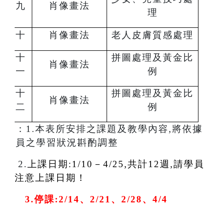
九
肖像畫法
理
十
肖像畫法
老人皮膚質感處理
十
拼圖處理及黃金比
肖像畫法
一
例
十
拼圖處理及黃金比
肖像畫法
二
例
註：
1.
本表所安排之課題及教學內容,將依據
學員之學習狀況斟酌調整
2.
上課日期:1/10－4/25,共計12週,請學員
注意上課日期！
3
.
停課:2/14、2/21、2/28、4/4