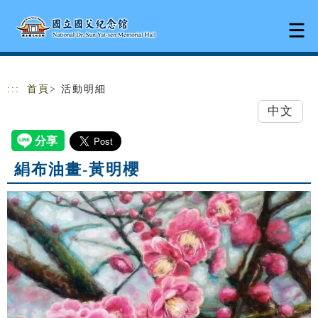
跳到主要內容
網站導覽
:::
首頁
> 活動明細
中文
絹布油畫-黃明櫻