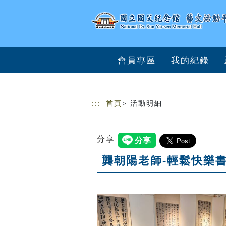
跳到主要內容
網站導覽
會員專區
我的紀錄
:::
首頁
> 活動明細
分享
龔朝陽老師-輕鬆快樂