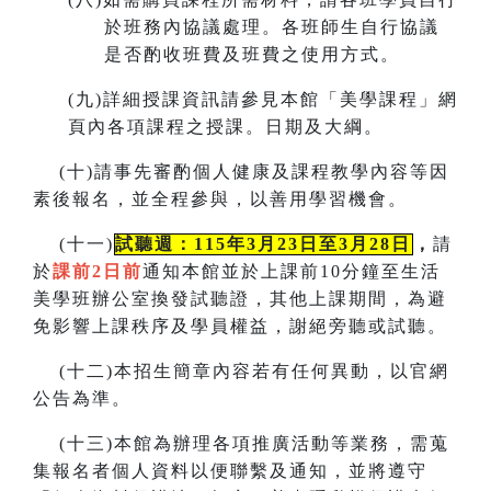
於班務內協議處理。各班師生自行協議
是否酌收班費及班費之使用方式。
(
九)詳細授課資訊請參見本館「美學課程」網
頁內各項課程之授課。
日期及大綱。
(
十)請事先審酌個人健康及課程教學內容等因
素後報名，並全程參與，以善用學習機會。
(
十一)
試聽週：115年3月23日至3月28日
，
請
於
課前2日前
通知本館並於上課前10分鐘至生活
美學班辦公室換發試聽證，
其他上課期間，為避
免影響上課秩序及學員權益，謝絕旁聽或試聽。
(
十二)本招生簡章內容若有任何異動
，
以官網
公告為準。
(
十三)本館為辦理各項推廣活動等業務，需蒐
集報名者個人資料以便聯繫及通知，並將遵守