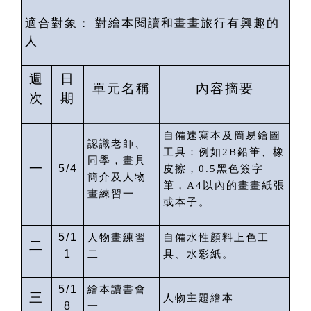
適合對象：
對繪本閱讀和畫畫旅行有興趣的
人
週
日
單元名稱
內容摘要
次
期
自備速寫本及簡易繪圖
認識老師、
工具：例如
2B
鉛筆、橡
同學，畫具
一
5/4
皮擦，
0.5
黑色簽字
簡介及人物
筆，
A4
以內的畫畫紙張
畫練習一
或本子。
5/1
人物畫練習
自備水性顏料上色工
二
1
二
具、水彩紙。
5/1
繪本讀書會
三
人物主題繪本
8
一