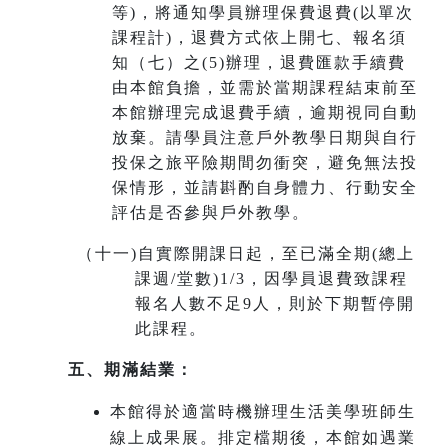
等)，將通知學員辦理保費退費(以單次
課程計)，退費方式依上開七、報名須
知（七）之(5)辦理，退費匯款手續費
由本館負擔，並需於當期課程結束前至
本館辦理完成退費手續，
逾期視同自動
放棄
。請學員注意戶外教學日期與自行
投保之旅平險期間勿衝突，避免無法投
保情形，並請斟酌自身體力、行動安全
評估是否參與戶外教學。
（十一
)
自實際開課日起，至已滿全期(總上
課週/堂數)1/3，因學員退費致課程
報名人數不足9人，則於下期暫停開
此課程。
五、期滿結業：
本館得於適當時機辦理生活美學班師生
線上成果展。排定檔期後，本館如遇業