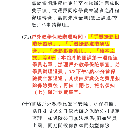
需於當期課程結束前至本館辦理完成退
費手續；或選擇同樣學費未滿班之課程
辦理轉班，需於未滿全期(總上課週/堂
數)1/3申請辦理。
(
九)
戶外教學保險辦理時間：
「手機攝影初
階研習班」、「手機攝影進階研習
班」、「
攝影影像應用」、「繪本之
旅」等4班
，本館將於開課第一週
確認
學員名單
，
辦理戶外教學保險事宜。若
學員辦理退費，5/8下午5點30分前保
險費全額退還，其後由所繳交之費用扣
除保險費後，再依上開七
、
報名須知
（七）辦理退費事宜。
(
十)
前述戶外教學旅遊平安險，承保範圍、
條件及投保文件依承辦之保險公司規定
辦理，如保險公司無法承保(例如學員
出國、同期間投保多家同類型保險