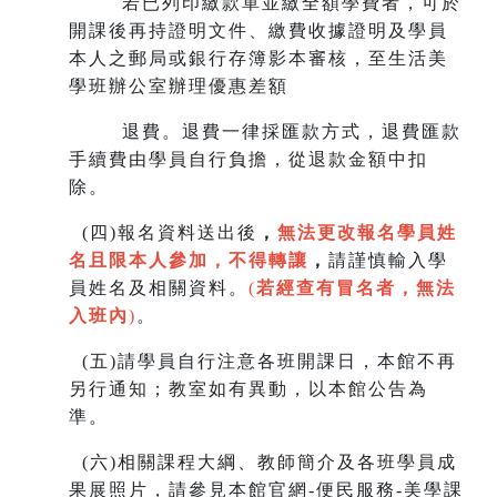
若已列印繳款單並繳全額學費者，可於
開課後再持證明文件、繳費收據證明及學員
本人之郵局或銀行存簿影本審核，至生
活美
學班辦公室辦理優惠差額
退費。退費一律採匯款方式，退費匯款
手續費由學員自行負擔，從退款金額中扣
除。
(
四)報名資料送出後
，
無法更改報名學員姓
名且限本人參加，不得轉讓
，
請謹慎輸入學
員姓名及相關資料。
(
若經查有冒名者，無法
入班內
)
。
(
五)請學員自行注意各班開課日，本館不再
另行通知；教室如有異動，以本館公告為
準。
(
六)相關課程大綱、教師簡介及各班學員成
果展照片，請參見本館官網-便民服務-美學課