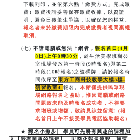
下載列印，並依第六點「繳費方式」完成繳
費）繳費後請妥善保存繳費收據，以資證
明，避免日後肇生爭議，以確保您的權益。
報名者未於繳費期限內完成繳費者視同棄權
取消
。
(
七)
不諳電腦或無法上網者，
報名首日(4月
8日)上午8時30分
，於生活美學班辦公
室現場發放第一時段(9時報名)與第二
時段(10時報名)之號碼牌，請於報名時
間依序至
東方工商科技教學大樓5樓-
研習教室
4
報名。
本館僅提供民眾現
場網路報名之協助，惟因電腦或網路
問題致未能及時報名成功者，不得要
求增班或增額，敬請見諒並留意!
(
報
名首日上午不接受學員電話協助報名)
★
報名小撇步
：
學員可先將有興趣的課程加
入【我有興趣的課程】，以簡化報名流程，加速