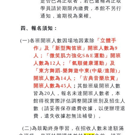
是否已為正取者，若已遞補為正取
學員請於期限內繳費，本館不另行
通知，逾期視為棄權。
四、報名須知：
(
一)各班開班人數因場地因素除
「立體手
作」及「新型陶笛班」開班人數為9
人
；
「微笑肌力強化S&E運動」開班
人數為12人；「氣順健康運動」及
「
東方舞蹈-樂舞遊中東(中級/進階)」
開班人數為14人
；
「
古典音樂欣賞
」
開班人數為45人
；
其餘班級開班人數
皆為20人，報名未達開班人數者，本
館得視實際評估調整開課班別及招生人
數（請妥善保存繳費收據，以便辦理退
費，遺失收據恕無法補發）。
(
二)為鼓勵終身學習，在招收人數未達額滿