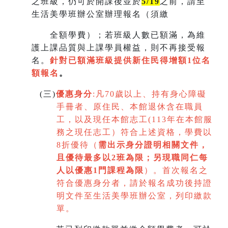
之班級，仍可於開課後並於
5/19
之前，請至
生活美學班辦公室辦理報名（須繳
全額學費）；若班級人數已額滿，為維
護上課品質與上課學員權益，則不再接受報
名。
針對已額滿班級提供新住民得增額
1
位名
額報名
。
(
三)
優惠身分
:
凡70歲以上、持有身心障礙
手冊者、原住民、本館退休含在職員
工，以及現任本館志工(113年在本館服
務之現任志工）符合上述資格，學費以
8折優待（
需出示身分證明相關文件，
且優待最多以2班為限
；
另現職同仁每
人以優惠1門課程為限
）。首次報名之
符合優惠身分者，請於報名成功後持證
明文件至生活美學班辦公室，列印繳款
單。