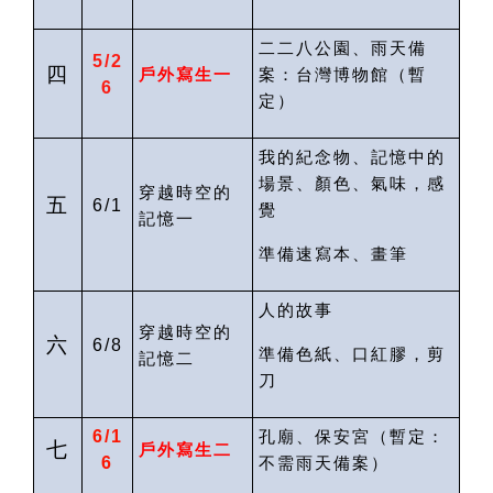
二二八公園、雨天備
5/2
四
戶外寫生一
案：台灣博物館
（暫
6
定）
我的紀念物、記憶中的
場景、顏色、氣味，感
穿越時空的
五
6/1
覺
記憶一
準備速寫本、畫筆
人的故事
穿越時空的
六
6/8
準備色紙、口紅膠，剪
記憶二
刀
6/1
孔廟、保安宮（暫定：
七
戶外寫生二
6
不需雨天備案
）