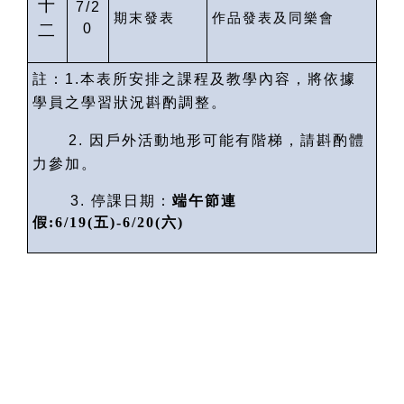
十
7/2
期末發表
作品發表及同樂會
二
0
註：
1.
本表所安排之課程及教學內容，將依據
學員之學習狀況斟酌調整。
2.
因戶外活動地形可能有階梯，請斟酌體
力參加。
3.
停課日期：
端午節連
假
:6/19(
五
)-6/20(
六
)