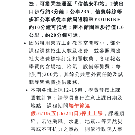
捷，可搭乘捷運至「信義安和站」2號出
口步行約3分鐘；公車235、信義幹線等
多班公車或從本館周邊騎乘YOUBIKE
約10分鐘可抵達；距本館園區步行僅1.6
公里，約20分鐘可達。
因另租用東方工商教室空間較小，部分
課程調整招生人數及收費，並參照周邊
社大收費標準訂定相關收費，各項報名
學費內含場地、冷氣、設備等雜費：每
期(門)200元，其餘公共意外責任險及試
聽等皆免費提供服務。
本期各班上課12-15週，學費皆按上課
週數計算；請學員自行注意上課日期及
地點，課程期間
端午節連
假:6/19(五)-6/21(日)
停止上課
，課程順
延。若遇颱風、水患、地震…等天然災
害或不可抗力之事故，則依行政院人事