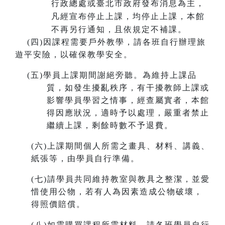
行政總處或臺北市政府發布消息為主，
凡經宣布停止上課，均停止上課，本館
不再另行通知，且依規定不補課。
(
四)因課程需要戶外教學，請各班自行辦理旅
遊平安險，以確保教學安全。
(
五)學員上課期間謝絕旁聽。為維持上課品
質，如發生擾亂秩序，有干擾教師上課或
影響學員學習之情事，經查屬實者，本館
得因應狀況，適時予以處理，嚴重者禁止
繼續上課，剩餘時數不予退費。
(
六)上課期間個人所需之畫具、材料、講義、
紙張等，由學員自行準備。
(
七)請學員共同維持教室與教具之整潔，並愛
惜使用公物，若有人為因素造成公物破壞，
得照價賠償。
(
八)如需購買課程所需材料，請各班學員自行