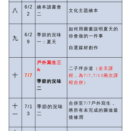
6/2
繪本讀書會
八
文化主題繪本
2
二
如何用圖畫說明夏天的
6/2
季節的況味
你會做的一件事
九
9
一：夏天
自選媒材創作
戶外寫生
三
二子坪步道
（
全天課
&
十
7/7
程
，為
7/
7
,7/13
兩次課
季節的況味
程合併）
二
合併至
7/7
戶外寫生，
十
7/1
季節的況味
將所有未完成的圖做最
一
3
二
後修潤