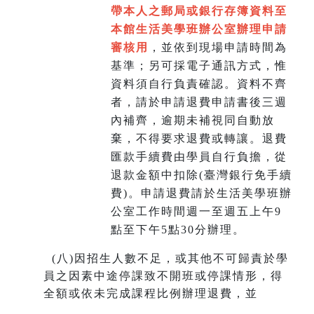
帶本人之郵局或銀行存簿資料至
本館生活美學班辦公室辦理申請
審核用
，並依到現場申請時間為
基準；另可採電子通訊方式，惟
資料須自行負責確認。資料不齊
者，請於申請退費申請書後三週
內補齊，逾期未補視同自動放
棄，不得要求退費或轉讓。退費
匯款手續費由學員自行負擔，從
退款金額中扣除(臺灣銀行免手續
費)。申請退費請於生活美學班辦
公室工作時間週一至週五上午9
點至下午5點30分辦理。
(
八)因招生人數不足，或其他不可歸責於學
員之因素中途停課致不開班或停課情形，得
全額或依未完成課程比例辦理退費，並