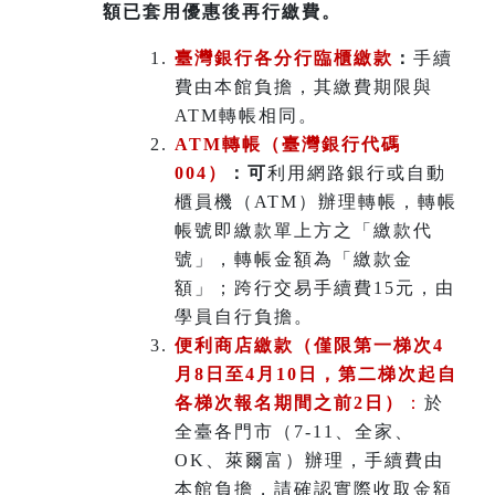
額已套用優惠後再行繳費。
臺灣銀行各分行臨櫃繳款
：
手續
費由本館負擔，其繳費期限與
ATM轉帳相同。
ATM
轉帳（臺灣銀行代碼
004）
：可
利用網路銀行或自動
櫃員機（ATM）辦理轉帳，轉帳
帳號即繳款單上方之「繳款代
號」，轉帳金額為「繳款金
額」；跨行交易手續費15元，由
學員自行負擔。
便利商店繳款（僅限第一梯次4
月8日至4月10日，第二梯次起自
各梯次報名期間之前2日）
：
於
全臺各門市（7-11、全家、
OK、萊爾富）辦理
，
手續費由
本館負擔，請確認實際收取金額