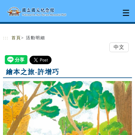
跳到主要內容
網站導覽
:::
首頁
> 活動明細
中文
繪本之旅-許增巧