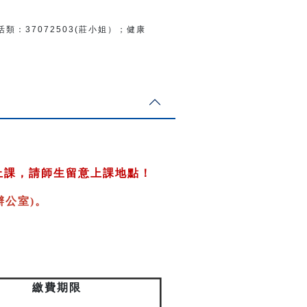
活類：
37072503(莊小姐）；
健康
上課，請師生留意上課地點！
公室)
。
繳費期限