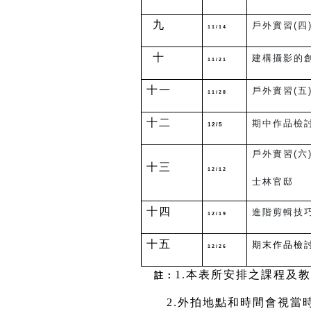
九
戶外實習(四
11/14
十
建構攝影的
11/21
十一
戶外實習(五
11/28
十二
期中作品檢
12/5
戶外實習(六
十三
12/12
士林官邸
十四
進階剪輯技
12/19
十五
期末作品檢
12/26
1.
本表所安排之課程及教
註：
2.
外拍地點和時間會視當