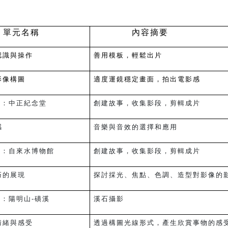
民眾
單元名稱
內容摘要
認識與操作
善用模板，輕鬆出片
影像構圖
適度運鏡穩定畫面，拍出電影感
)：中正紀念堂
創建故事，收集影段，剪輯成片
感
音樂與音效的選擇和應用
)：自來水博物館
創建故事，收集影段，剪輯成片
巧的展現
探討採光、焦點、色調、造型對影像的
)：
陽明山-磺溪
溪石攝影
情緒與感受
透過構圖光線形式，產生欣賞事物的感