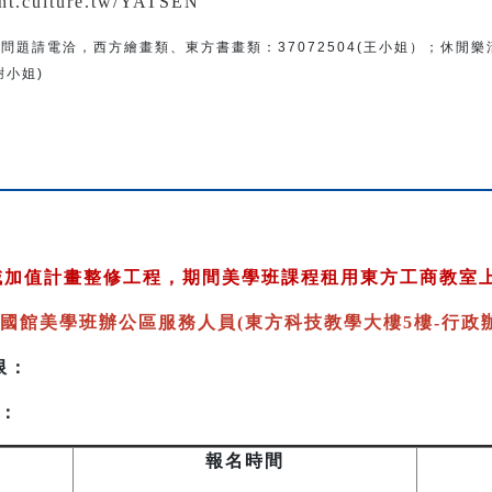
ent.culture.tw/YATSEN
問題
請電洽
，
西方繪畫類、東方書畫類：
37072504(王小姐）
；
休閒樂
(謝小姐)
跨域加值計畫整修工程，期間美學班課程租用東方工商教室
國館美學班辦公區服務人員(東方科技教學大樓5樓-行政辦
限：
：
報名時間