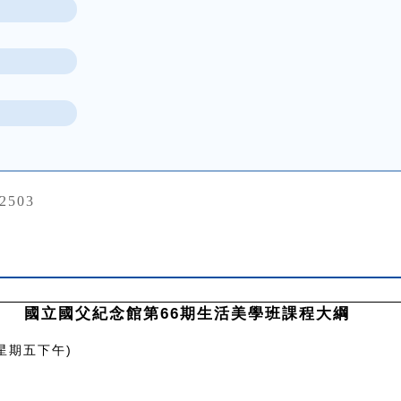
72503
國立國父紀念館第66期生活美學班課程大綱
星期五下午)