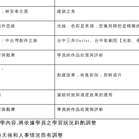
)：
林安泰古厝
建築之美
創作思維
光線、色彩是美感，想像與聯想是構圖
)：
中台灣創作之旅
台中三井Outlet、台中歌劇院【光影、
討與觀摩
學員的作品欣賞與評析
)：
創建故事，收集影段，剪輯成片
巧
濾鏡特效與過度效果的運用
討與觀摩
學員的作品欣賞與評析
學內容,將依據學員之學習狀況斟酌調整
時天候和人事情況而有調整