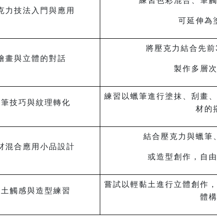
練習色彩混合、筆
克力技法入門與應用
可延伸為
將壓克力結合先前
繪畫與立體的對話
製作多層
練習以蠟筆進行塗抹、刮畫
蠟筆技巧與紋理轉化
材的
結合壓克力與蠟筆
材混合應用小品設計
或造型創作，自
嘗試以輕黏土進行立體創作
黏土觸感與造型練習
體