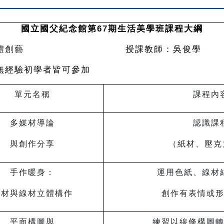
國立國父紀念館第6
7
期生活美學班課程大綱
手作與立體創藝
授課教師：吳俊學
無經驗初學者皆可參加
單元名稱
課程內
多媒材導論
認識課
與創作分享
（紙材、壓克
手作暖身：
運用色紙、線材
紙材與線材立體構作
創作有表情或
平面構圖與
練習以線條構圖