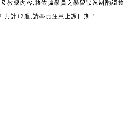
題及教學內容,將依據學員之學習狀況斟酌調
整
4/8,共計12週,請學員注意上課日期！