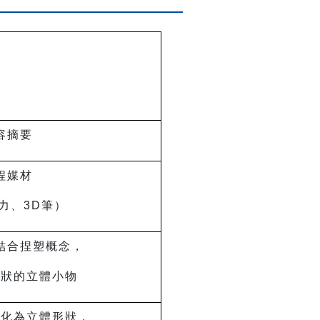
容摘要
程媒材
力、3D筆）
結合捏塑概念，
形狀的立體小物
轉化為立體形狀，