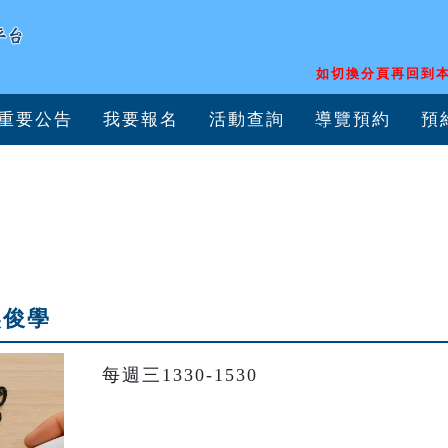
如切換分頁再回到本
重要公告
我要報名
活動查詢
導覽預約
預
吳俊學
每週三1330-1530