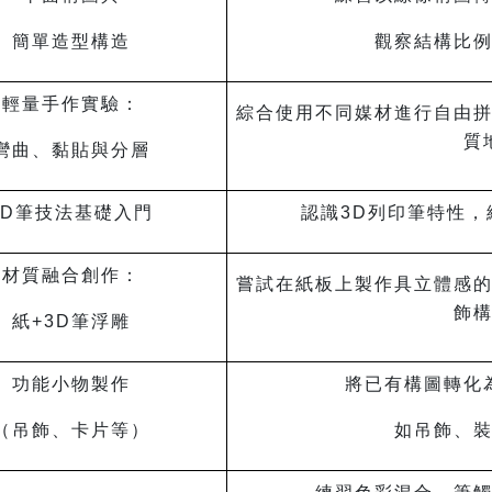
簡單造型構造
觀察結構比
輕量手作實驗：
綜合使用不同媒材進行自由
質
彎曲、黏貼與分層
3D
筆技法基礎入門
認識3D列印筆特性
材質融合創作：
嘗試在紙板上製作具立體感
飾
紙+3D筆浮雕
功能小物製作
將已有構圖轉化
（吊飾、卡片等）
如吊飾、