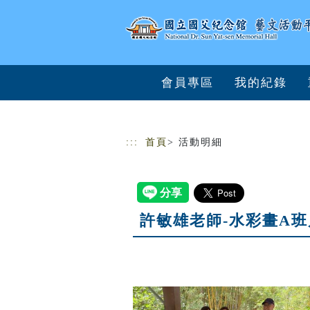
跳到主要內容
網站導覽
會員專區
我的紀錄
:::
首頁
> 活動明細
許敏雄老師-水彩畫A班