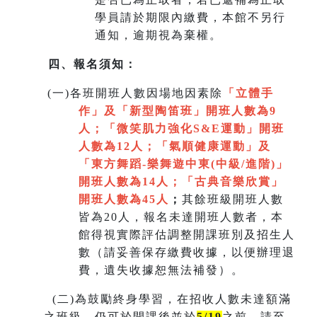
學員請於期限內繳費，本館不另行
通知，逾期視為棄權。
四、報名須知：
(
一)各班開班人數因場地因素除
「立體手
作」及「新型陶笛班」開班人數為9
人
；
「微笑肌力強化S&E運動」開班
人數為12人；「氣順健康運動」及
「
東方舞蹈-樂舞遊中東(中級/進階)」
開班人數為14人
；
「
古典音樂欣賞
」
開班人數為45人
；
其餘班級開班人數
皆為20人，報名未達開班人數者，本
館得視實際評估調整開課班別及招生人
數（請妥善保存繳費收據，以便辦理退
費，遺失收據恕無法補發）。
(
二)為鼓勵終身學習，在招收人數未達額滿
之班級，仍可於開課後並於
5/19
之前，請至