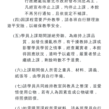
行政總處或臺北市政府發布消息為主，
凡經宣布停止上課，均停止上課，本館
不再另行通知，且依規定不補課。
(
四)因課程需要戶外教學，請各班自行辦理旅
遊平安險，以確保教學安全。
(
五)學員上課期間謝絕旁聽。為維持上課品
質，如發生擾亂秩序，有干擾教師上課或
影響學員學習之情事，經查屬實者，本館
得因應狀況，適時予以處理，嚴重者禁止
繼續上課，剩餘時數不予退費。
(
六)上課期間個人所需之畫具、材料、講義、
紙張等，由學員自行準備。
(
七)請學員共同維持教室與教具之整潔，並愛
惜使用公物，若有人為因素造成公物破壞，
得照價賠償。
(
八)如需購買課程所需材料，請各班學員自行