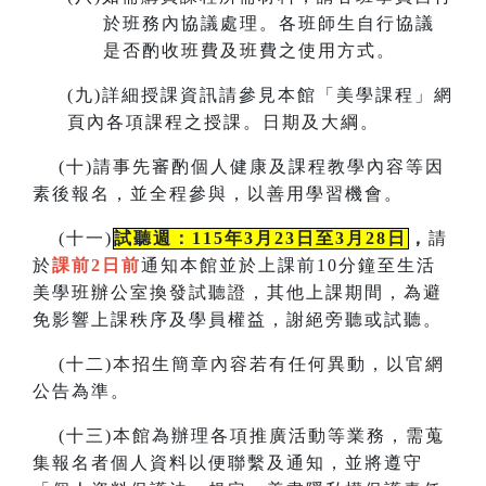
於班務內協議處理。各班師生自行協議
是否酌收班費及班費之使用方式。
(
九)詳細授課資訊請參見本館「美學課程」網
頁內各項課程之授課。
日期及大綱。
(
十)請事先審酌個人健康及課程教學內容等因
素後報名，並全程參與，以善用學習機會。
(
十一)
試聽週：115年3月23日至3月28日
，
請
於
課前2日前
通知本館並於上課前10分鐘至生活
美學班辦公室換發試聽證，
其他上課期間，為避
免影響上課秩序及學員權益，謝絕旁聽或試聽。
(
十二)本招生簡章內容若有任何異動
，
以官網
公告為準。
(
十三)本館為辦理各項推廣活動等業務，需蒐
集報名者個人資料以便聯繫及通知，並將遵守