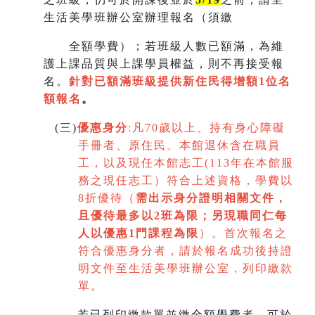
生活美學班辦公室辦理報名（須繳
全額學費）；若班級人數已額滿，為維
護上課品質與上課學員權益，則不再接受報
名。
針對已額滿班級提供新住民得增額
1
位名
額報名
。
(
三)
優惠身分
:
凡70歲以上、持有身心障礙
手冊者、原住民、本館退休含在職員
工，以及現任本館志工(113年在本館服
務之現任志工）符合上述資格，學費以
8折優待（
需出示身分證明相關文件，
且優待最多以2班為限
；
另現職同仁每
人以優惠1門課程為限
）。首次報名之
符合優惠身分者，請於報名成功後持證
明文件至生活美學班辦公室，列印繳款
單。
若已列印繳款單並繳全額學費者，可於