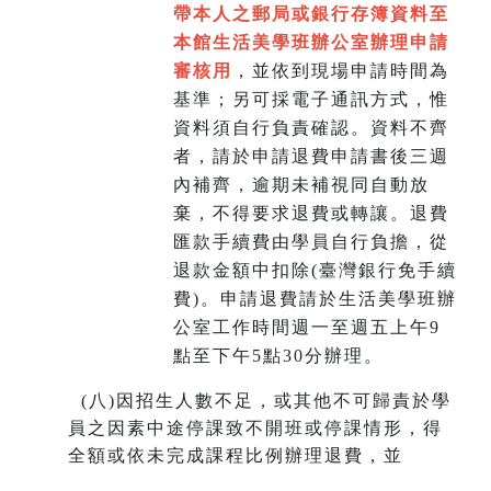
帶本人之郵局或銀行存簿資料至
本館生活美學班辦公室辦理申請
審核用
，並依到現場申請時間為
基準；另可採電子通訊方式，惟
資料須自行負責確認。資料不齊
者，請於申請退費申請書後三週
內補齊，逾期未補視同自動放
棄，不得要求退費或轉讓。退費
匯款手續費由學員自行負擔，從
退款金額中扣除(臺灣銀行免手續
費)。申請退費請於生活美學班辦
公室工作時間週一至週五上午9
點至下午5點30分辦理。
(
八)因招生人數不足，或其他不可歸責於學
員之因素中途停課致不開班或停課情形，得
全額或依未完成課程比例辦理退費，並