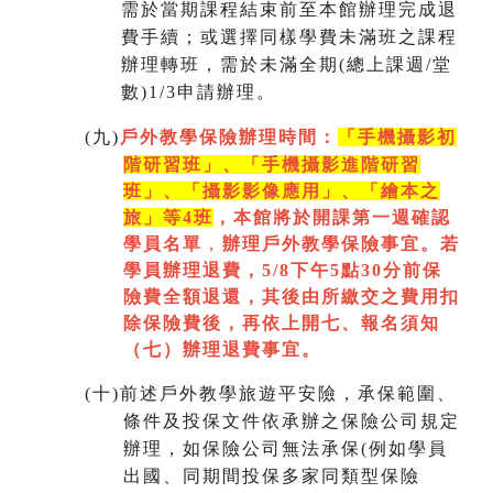
需於當期課程結束前至本館辦理完成退
費手續；或選擇同樣學費未滿班之課程
辦理轉班，需於未滿全期(總上課週/堂
數)1/3申請辦理。
(
九)
戶外教學保險辦理時間：
「手機攝影初
階研習班」、「手機攝影進階研習
班」、「
攝影影像應用」、「繪本之
旅」等4班
，本館將於開課第一週
確認
學員名單
，
辦理戶外教學保險事宜。若
學員辦理退費，5/8下午5點30分前保
險費全額退還，其後由所繳交之費用扣
除保險費後，再依上開七
、
報名須知
（七）辦理退費事宜。
(
十)
前述戶外教學旅遊平安險，承保範圍、
條件及投保文件依承辦之保險公司規定
辦理，如保險公司無法承保(例如學員
出國、同期間投保多家同類型保險