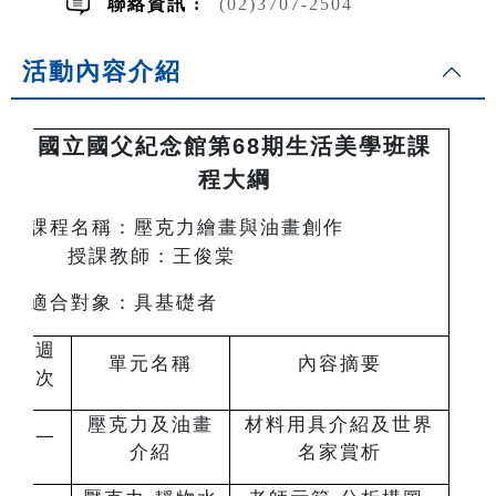
聯絡資訊 :
(02)3707-2504
活動內容介紹
國立國父紀念館第68期生活美學班課
程大綱
課程名稱：壓克力繪畫與油畫創作
授課教師：王俊棠
適合對象：具基礎者
週
單元名稱
內容摘要
次
壓克力及油畫
材料用具介紹及世界
一
介紹
名家賞析