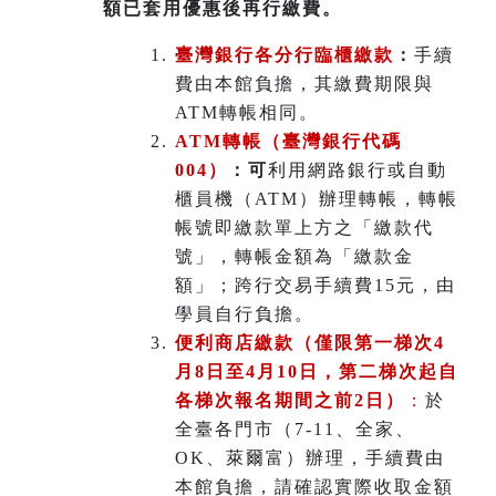
額已套用優惠後再行繳費。
臺灣銀行各分行臨櫃繳款
：
手續
費由本館負擔，其繳費期限與
ATM轉帳相同。
ATM
轉帳（臺灣銀行代碼
004）
：可
利用網路銀行或自動
櫃員機（ATM）辦理轉帳，轉帳
帳號即繳款單上方之「繳款代
號」，轉帳金額為「繳款金
額」；跨行交易手續費15元，由
學員自行負擔。
便利商店繳款（僅限第一梯次4
月8日至4月10日，第二梯次起自
各梯次報名期間之前2日）
：
於
全臺各門市（7-11、全家、
OK、萊爾富）辦理
，
手續費由
本館負擔，請確認實際收取金額