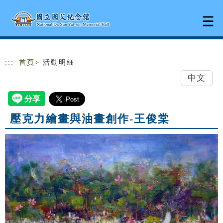
跳到主要內容
網站導覽
:::
首頁
> 活動明細
中文
壓克力繪畫與油畫創作-王俊棠