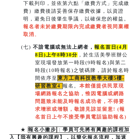
下載列印，並依第六點「繳費方式」完成繳
費）繳費後請妥善保存繳費收據，以資證
明，避免日後肇生爭議，以確保您的權益。
報名者未於繳費期限內完成繳費者視同棄權
取消
。
(
七)
不諳電腦或無法上網者，
報名首日(4月
8日)上午8時30分
，於生活美學班辦公
室現場發放第一時段(9時報名)與第二
時段(10時報名)之號碼牌，請於報名時
間依序至
東方工商科技教學大樓5樓-
研習教室
4
報名。
本館僅提供民眾現
場網路報名之協助，惟因電腦或網路
問題致未能及時報名成功者，不得要
求增班或增額，敬請見諒並留意!
(
報
名首日上午不接受學員電話協助報名)
★
報名小撇步
：
學員可先將有興趣的課程加
入【我有興趣的課程】，以簡化報名流程，加速