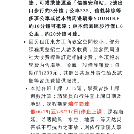
捷，可搭乘捷運至「信義安和站」2號出
口步行約3分鐘；公車235、信義幹線等
多班公車或從本館周邊騎乘YOUBIKE
約10分鐘可抵達；距本館園區步行僅1.6
公里，約20分鐘可達。
因另租用東方工商教室空間較小，部分
課程調整招生人數及收費，並參照周邊
社大收費標準訂定相關收費，各項報名
學費內含場地、冷氣、設備等雜費：每
期(門)200元，其餘公共意外責任險及試
聽等皆免費提供服務。
本期各班上課12-15週，學費皆按上課
週數計算；請學員自行注意上課日期及
地點，課程期間
端午節連
假:6/19(五)-6/21(日)
停止上課
，課程順
延。若遇颱風、水患、地震…等天然災
害或不可抗力之事故，則依行政院人事