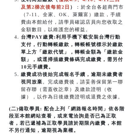
及第2梯次後每前2日
）
：於全台各超商門市
（7-11、全家、OK、萊爾富）繳款，手續
費由本館給付，請學員確認店員向您收取之
金額數目，以維護您的權益。
台灣PAY繳費:利用手機下載安裝台灣行動
支付，行動轉帳繳款，轉帳帳號標示於繳款
單上方「繳款代號」，轉帳金額為「繳款金
額」，或逕掃描繳費條碼完成繳費，需另付
10元手續費。
繳費成功後始完成報名手續，逾期未繳費者
視同放棄
。完成繳費後，請妥善保留第一聯
留存聯（需蓋收訖章）及繳款證明（收
據），以作為日後繳費證明或退費之依據。
(二)備取學員:
配合上列「網路報名時間」依各階
段至本館網站查看，或來電洽詢是否已為正取
者，若已遞補為正取學員請於期限內繳費，本館
不另行通知，逾期視為棄權。