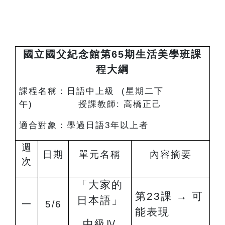
國立國父紀念館第65期生活美學班課
程大綱
課程名稱：日語中上級 (星期二下
午) 授課教師: 高橋正己
適合對象：學過日語3年以上者
週
日期
單元名稱
內容摘要
次
「大家的
第23課
→ 可
日本語」
一
5/6
能
表現
中級
Ⅳ