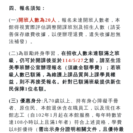
四
、
報名須知：
(一)
開班人數為20人
，報名未達開班人數者，本
館得視實際評估調整開課班別及招生人數（請妥
善保存繳費收據，以便辦理退費，遺失收據恕無
法補發）。
(二)為鼓勵終身學習，
在招收人數未達額滿之班
級，仍可於開課後並於
114/5/27
之前，請至生活
美學班辦公室辦理報名（須繳全額學費）；若
班
級人數已額滿，為維護上課品質與上課學員權
益，則不再接受報名。針對已額滿班級提供新住
民保障1位名額
。
(三) 優惠身分
:凡70歲以上、持有身心障礙手冊
者、原住民、本館退休含在職員工，以及現任本
館志工（自102年1月起在本館服務，每年時數皆
達108小時以上且滿1年者）符合上述資格，學費
以8折優待（
需出示身分證明相關文件，且優待最