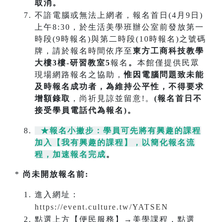
取消。
不諳電腦或無法上網者，報名首日(4月9日)
上午8:30，於生活美學班辦公室前發放第一
時段(9時報名)與第二時段(10時報名)之號碼
牌，請於報名時間依序至
東方工商科技教學
大樓3樓-研習教室5
報名
。
本館僅提供民眾
現場網路報名之協助，
惟因電腦問題致未能
及時報名成功
者，為維持公平性，不得要求
增額錄取
，尚祈見諒並留意!。
(報名首日不
接受學員電話代為報名)。
★報名小撇步：學員可先將有興趣的課程
加入【我有興趣的課程】，以簡化報名流
程，加速報名完成
。
*
尚未開放報名前:
進入網址：
https://event.culture.tw/YATSEN
點選上方【便民服務】→美學課程，點選