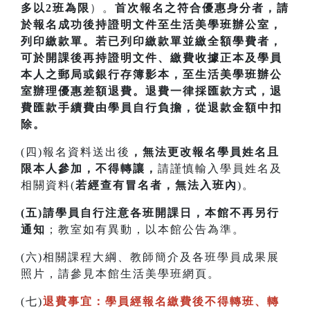
多以2班為限
）。
首次
報名之符合優惠身分者，請
於報名成功後持證明文件至生活美學班辦公室，
列印繳款單。若已列印繳款單並繳全額學費者，
可於開課
後再持證明文件、繳費收據正本及學員
本人之郵局或銀行存簿影本，至生活美學班辦公
室辦理優惠差額退費。
退費一律採匯款方式，退
費匯款手續費由學員自行負擔，從退款金額中扣
除。
(四)報名資料送出後
，無法更改報名學員姓名且
限本人參加，不得轉讓，
請謹慎輸入學員姓名及
相關資料(
若經查有冒名者，無法入班內
)。
(五)請學員自行注意各班開課日，本館不再另行
通知
；教室如有異動，以本館公告為準。
(六)相關課程大綱、教師簡介及各班學員成果展
照片，請參見本館生活美學班網頁。
(七)
退費事宜：學員經報名繳費後不得轉班
、
轉