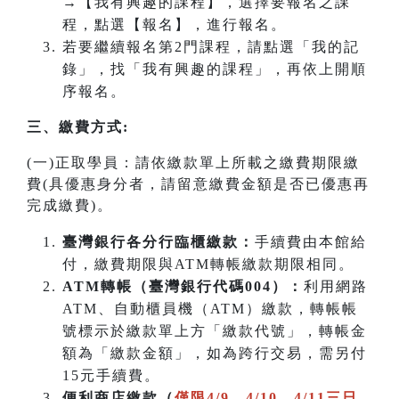
→【我有興趣的課程】，選擇要報名之課
程，點選【報名】，進行報名。
若要繼續報名第2門課程，請點選「我的記
錄」，找「我有興趣的課程」，再依上開順
序報名。
三、繳費方式:
(一)正取學員：請依繳款單上所載之繳費期限繳
費(具優惠身分者，請留意繳費金額是否已優惠再
完成繳費)。
臺灣銀行各分行臨櫃繳款：
手續費由本館給
付，繳費期限與ATM轉帳繳款期限相同。
ATM
轉帳（臺灣銀行代碼004）：
利用網路
ATM、自動櫃員機（ATM）繳款，轉帳帳
號標示於繳款單上方「繳款代號」，轉帳金
額為「繳款金額」，如為跨行交易，需另付
15元手續費。
便利商店繳款（
僅限4/9、4/10、4/11三日