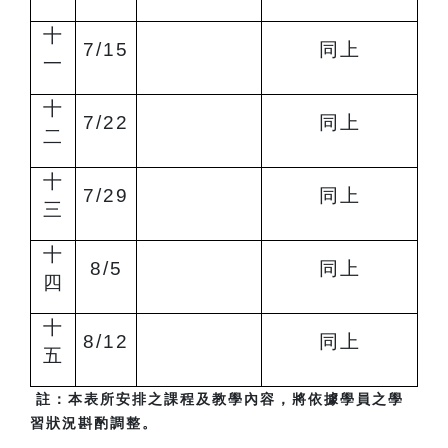
十
7/15
同上
一
十
7/22
同上
二
十
7/29
同上
三
十
8/5
同上
四
十
8/12
同上
五
註：本表所安排之課程及教學內容，將依據學員之學
習狀況斟酌調整。