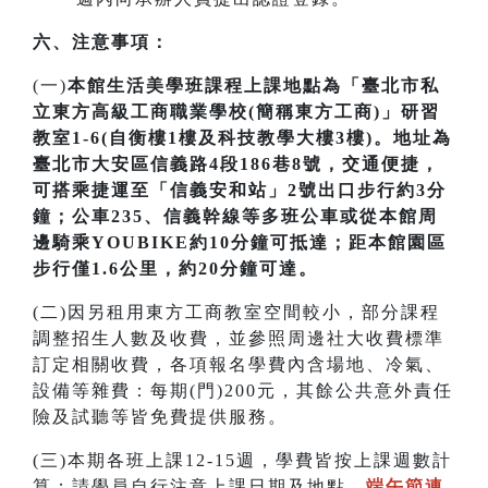
六、注意事項：
(一)
本館生活美學班課程上課地點為「臺北市私
立東方高級工商職業學校(簡稱東方工商)」研習
教室1-6(自衡樓1樓及科技教學大樓3樓)。地址為
臺北市大安區信義路4段186巷8號，交通便捷，
可搭乘捷運至「信義安和站」2號出口步行約3分
鐘；公車235、信義幹線等多班公車或從本館周
邊騎乘YOUBIKE約10分鐘可抵達；距本館園區
步行僅1.6公里，約20分鐘可達。
(二)因另租用東方工商教室空間較小，部分課程
調整招生人數及收費，並參照周邊社大收費標準
訂定相關收費，各項報名學費內含場地、冷氣、
設備等雜費：每期(門)200元，其餘公共意外責任
險及試聽等皆免費提供服務。
(三)本期各班上課12-15週，學費皆按上課週數計
算；請學員自行注意上課日期及地點，
端午節連