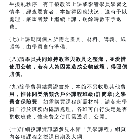
生擾亂秩序，有干擾教師上課或影響學員學習之
情事，經查屬實者，本館得因應狀況，適時予以
處理，嚴重者禁止繼續上課，剩餘時數不予退
費。
(七)上課期間個人所需之畫具、材料、講義、紙
張等，由學員自行準備。
(八)請學員
共同維持教室與教具之整潔，並愛惜
使用公物，若有人為因素造成公物破壞，得照價
賠償
。
(九)除學費與結業證書外，本館不另收取其他費
用，
惟休閒樂活類含戶外課程班級(詳簡章)之學
費含保險費
。如需購買課程所需材料，請各班學
員自行於班務內協議處理。各班可自行決定是否
酌收班費，惟班費之使用需透明、公開。
(十)詳細授課資訊請參見本館「美學課程」網頁
內各項課程之授課日期及大綱。