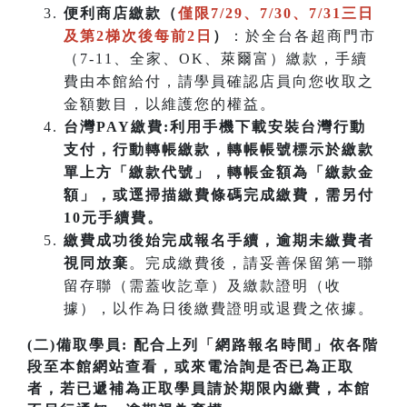
便利商店繳款（
僅限7/29、7/30、7/31三日
及第2梯次後每前2日
）
：於全台各超商門市
（7-11、全家、OK、萊爾富）繳款，手續
費由本館給付，請學員確認店員向您收取之
金額數目，以維護您的權益。
台灣PAY繳費:利用手機下載安裝台灣行動
支付，行動轉帳繳款，轉帳帳號標示於繳款
單上方「繳款代號」，轉帳金額為「繳款金
額」，或逕掃描繳費條碼完成繳費，需另付
10元手續費。
繳費成功後始完成報名手續，逾期未繳費者
視同放棄
。完成繳費後，請妥善保留第一聯
留存聯（需蓋收訖章）及繳款證明（收
據），以作為日後繳費證明或退費之依據。
(二)備取學員:
配合上列「網路報名時間」依各階
段至本館網站查看，或來電洽詢是否已為正取
者，若已遞補為正取學員請於期限內繳費，本館