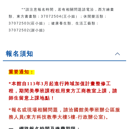
**請注意報名時間，若有相關問題
請電洽
，
西方繪畫
類、東方書畫類：
37072504(王小姐）
；
休閒樂活類：
37072503(莊小姐）；
健康養生類、生活工藝類：
37072502(謝小姐)
報名須知
重要通知：
*
本館自113年3月起進行跨域加值計畫整修工
程，期間美學班課程租用東方工商教室
上課，請
師生留意上課地點！
*
報名或現場相關問題，請洽國館美學班辦公區服
務人員(東方科技教學大樓5樓-行政辦公室)
。
一、
網路報名時間及繳費期限：