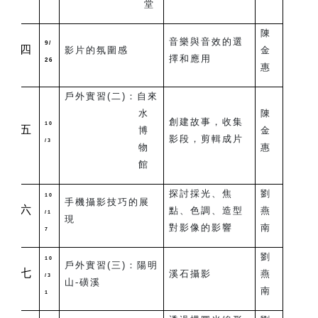
堂
陳
音樂與音效的選
9/
四
影片的氛圍感
金
擇和應用
26
惠
戶外實習(二)：自來
水
陳
創建故事，收集
10
五
博
金
影段，剪輯成片
/3
物
惠
館
探討採光、焦
劉
10
手機攝影技巧的展
六
點、色調、造型
燕
/1
現
對影像的影響
南
7
劉
10
戶外實習(三)：
陽明
七
溪石攝影
燕
/3
山-磺溪
南
1