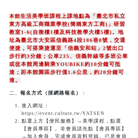
生活美學班課程上課地點為
「
臺北市私立
本館
東方高級工商職業學校(簡稱東方工商)
」
研習
教室1-6(自衡樓1樓及科技教學大樓5樓)。地
址為臺北市大安區信義路4段186巷8號
，
交通
便捷，可搭乘捷運至「信義安和站」2號出口
步行約3分鐘
；
公車235
、
信義幹線等多班公車
或從本館周邊騎乘YOUBIKE約10分鐘可抵
達；距本館園區步行僅1.6公里，約20分鐘可
達。
二、
報名方式（採網路報名）
：
進入網址：
https://event.culture.tw/YATSEN
點選上方【便民服務】→美學課程，點選
【會員專區】。非會員請先點【會員專區】
→加入會員，完成會員資料登錄。已是會員