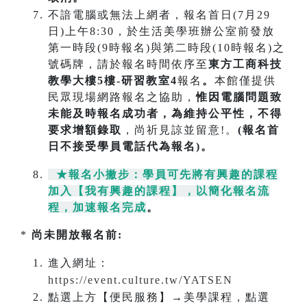
不諳電腦或無法上網者，報名首日(7月29
日)上午8:30，於生活美學班辦公室前發放
第一時段(9時報名)與第二時段(10時報名)之
號碼牌，請於報名時間依序至
東方工商科技
教學大樓5樓-研習教室4
報名
。
本館僅提供
民眾現場網路報名之協助，
惟因電腦問題致
未能及時報名成功
者，為維持公平性，不得
要求增額錄取
，尚祈見諒並留意!。
(報名首
日不接受學員電話代為報名)。
★報名小撇步：學員可先將有興趣的課程
加入【我有興趣的課程】，以簡化報名流
程，加速報名完成
。
*
尚未開放報名前:
進入網址：
https://event.culture.tw/YATSEN
點選上方【便民服務】→美學課程，點選