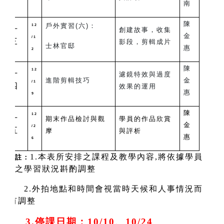
南
陳
戶外實習(六)：
12
十
創建故事，收集
金
/1
三
影段，剪輯成片
士林官邸
惠
2
陳
12
十
濾鏡特效與過度
進階剪輯技巧
金
/1
四
效果的運用
惠
9
陳
12
十
期末作品檢討與觀
學員的作品欣賞
金
/2
五
摩
與評析
惠
6
1.
本表所安排之課程及教學內容,將依據學員
註：
之學習狀況斟酌調整
2.
外拍地點和時間會視當時天候和人事情況而
有調整
3.停課日期：10/10、10/24