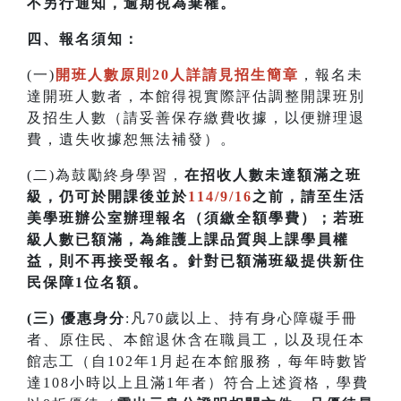
不另行通知，逾期視為棄權。
四
、
報名須知：
(一)
開班人數原則20人詳請見招生簡章
，報名未
達開班人數者，本館得視實際評估調整開課班別
及招生人數（請妥善保存繳費收據，以便辦理退
費，遺失收據恕無法補發）。
(二)為鼓勵終身學習，
在招收人數未達額滿之班
級，仍可於開課後並於
114/9/16
之前，請至生活
美學班辦公室辦理報名（須繳全額學費）；若
班
級人數已額滿，為維護上課品質與上課學員權
益，則不再接受報名。針對已額滿班級提供新住
民保障1位名額
。
(三) 優惠身分
:凡70歲以上、持有身心障礙手冊
者、原住民、本館退休含在職員工，以及現任本
館志工（自102年1月起在本館服務，每年時數皆
達108小時以上且滿1年者）符合上述資格，學費