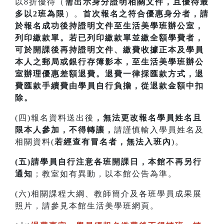
以8折優待（
需出示身分證明相關文件，且優待最
多以2班為限
）。
首次
報名之符合優惠身分者，請
於報名成功後持證明文件至生活美學班辦公室，
列印繳款單。若已列印繳款單並繳全額學費者，
可於開課
後再持證明文件、繳費收據正本及學員
本人之郵局或銀行存簿影本，至生活美學班辦公
室辦理優惠差額退費。
退費一律採匯款方式，退
費匯款手續費由學員自行負擔，從退款金額中扣
除。
(四)報名資料送出後
，無法更改報名學員姓名且
限本人參加，不得轉讓，
請謹慎輸入學員姓名及
相關資料(
若經查有冒名者，無法入班內
)。
(五)請學員自行注意各班開課日，本館不再另行
通知
；教室如有異動，以本館公告為準。
(六)相關課程大綱、教師簡介及各班學員成果展
照片，請參見本館生活美學班網頁。