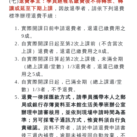
(七)
退費事宜：學員經報名繳費後不得轉班
、
轉
讓或延至下期上課
，因故退學者，請依下列退費
標準辦理退費手續：
實際開課日前申請退費者，退還已繳費用之
9成。
自實際開課日起至第2次上課前（不含當次
上課）退費者，退還已繳費用之8成。
自實際開課日算起第2次上課後，未滿全期
（總上課週/堂數）1/3退費者，退還已繳費
用之5成。
自實際開課日起，已滿全期（總上課週/堂
數）1/3者，不予退費。
退費一律採匯款方式，請學員攜帶本人之郵
局或銀行存簿資料至本館生活美學班辦公室
辦理申請審核用，並依到現場申請時間為基
準；另可採電子通訊方式，惟資料須自行負
責確認。
資料不齊者，請於申請退費申請書
後三週內補齊，逾期未補視同自動放棄，不