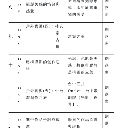
透過構圖光線形
劉
攝影美感的情緒與
11
八
式，產生欣賞事
燕
感受
/7
物的感受
南
戶外實習(四)：
林安
劉
11
泰
九
建築之美
燕
/1
古
南
4
厝
光線、色彩是美
劉
11
建構攝影的創作思
十
感，想像與聯想
燕
/2
維
是構圖的支架
南
1
台中三井
劉
11
十
戶外實習(五)：
中台
Outlet、台中歌
燕
/2
一
灣創作之旅
劇院【光影、夜
南
8
景】。
劉
十
期中作品檢討與觀
學員的作品欣賞
12
燕
二
摩
與評析
/5