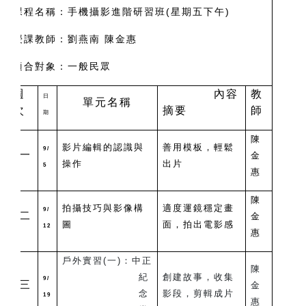
課程名稱：手機攝影進階研習班(星期五下午)
授課教師：劉燕南 陳金惠
適合對象：一般民眾
週
內容
教
日
單元名稱
次
摘要
師
期
陳
影片編輯的認識與
善用模板，輕鬆
9/
一
金
操作
出片
5
惠
陳
拍攝技巧與影像構
適度運鏡穩定畫
9/
二
金
圖
面，拍出電影感
12
惠
戶外實習(一)：中正
陳
紀
創建故事，收集
9/
三
金
念
影段，剪輯成片
19
惠