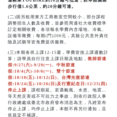
邊騎乘YOUBIKE約10分鐘可抵達；距本館園區
步行僅1.6公里，約20分鐘可達。
(二)因另租用東方工商教室空間較小，部分課程
調整招生人數及收費，並參照周邊社大收費標準
訂定相關收費，各項報名學費內含場地、冷氣、
設備等雜費：每期(門)200元，其餘公共意外責任
險及試聽等皆免費提供服務。
(三)本期各班上課12-15週，學費皆按上課週數計
算；請學員自行注意上課日期及地點，
教師節連
假:9/27(六)-9/29(一)、中秋節連
假:10/4(六)-10/6(一)、雙十節連
假:10/10(五)-10/12(日)、台灣光復節連
假:10/24(五)-10/26(日)及行憲紀念日:12/25(四)
停止上課
，課程順延。若遇颱風、水患、地震…
等天然災害或不可抗力之事故，則依行政院人事
行政總處或臺北市政府發布消息為主，凡經宣布
停止上課，均停止上課，本館不再另行通知，且
依規定不補課。