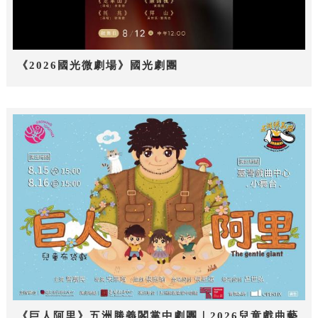
《2026國光微劇場》國光劇團
《巨人阿里》五洲勝義閣掌中劇團｜2026兒童戲曲藝