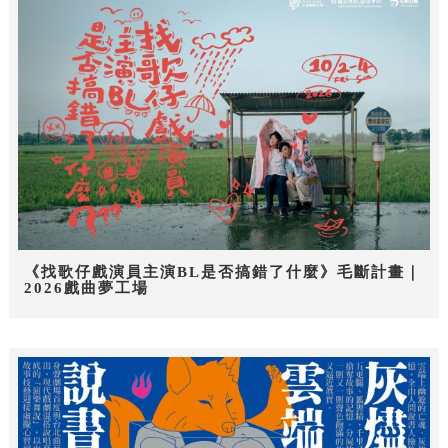
《找歌仔戲演員主演BL是否搞錯了什麼》毛斷計畫｜
2026戲曲夢工場