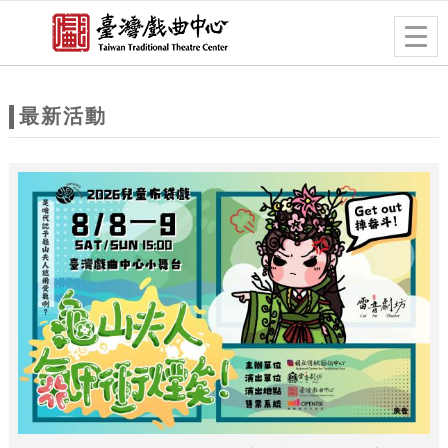
跳到主要內容
網站導覽
Togg
navig
網
站
最新活動
主
題