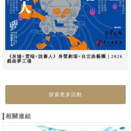
《灰燼×雲端×說書人》身聲劇場×台北曲藝團｜2026
戲曲夢工場
探索更多活動
相關連結