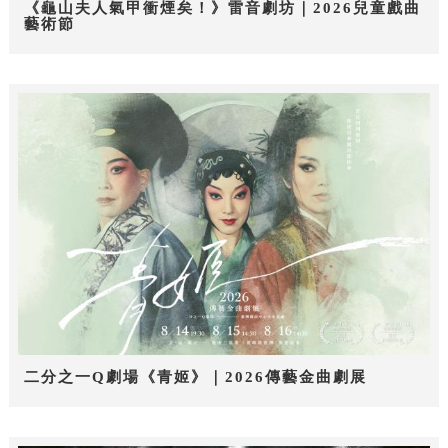
《龜山夫人氣甲衝煙矣！》雷音劇坊｜2026兒童戲曲
藝術節
二分之一Q劇場《青姬》｜2026傳藝金曲劇展