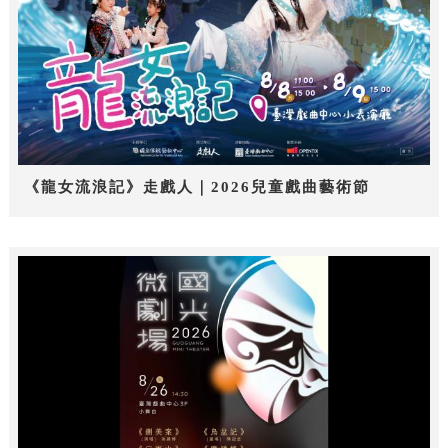
《龍女流浪記》走戲人｜2026兒童戲曲藝術節