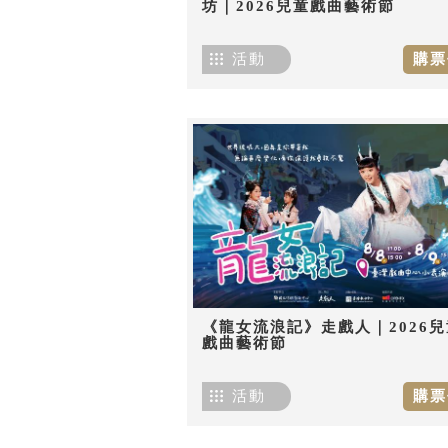
坊｜2026兒童戲曲藝術節
活動
購票
《龍女流浪記》走戲人｜2026兒
戲曲藝術節
活動
購票