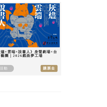
灰燼×雲端×說書人》身聲劇場×台
藝團｜2026戲曲夢工場
活動
購票去