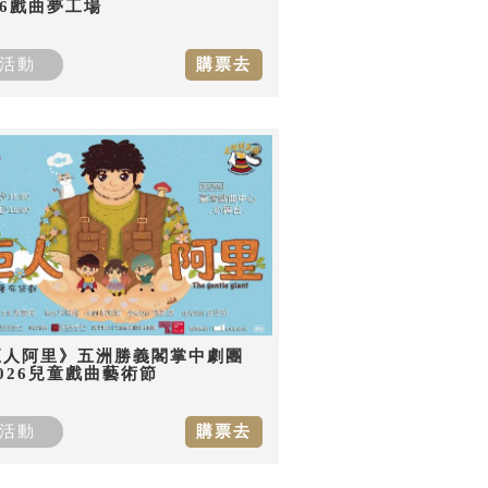
26戲曲夢工場
活動
購票去
巨人阿里》五洲勝義閣掌中劇團
026兒童戲曲藝術節
活動
購票去