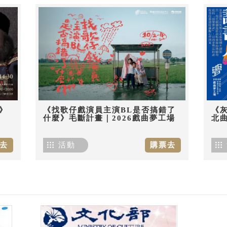
》
《找歌仔戲演員主演BL是否搞錯了
《
什麼》毛斷計畫｜2026戲曲夢工場
北曲
去
活動
購票去