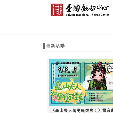
跳到主要內容
網站導覽
網
站
最新活動
主
題
《龜山夫人氣甲衝煙矣！》雷音