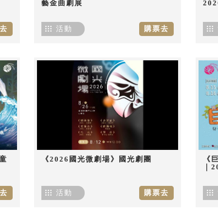
藝金曲劇展
20
去
活動
購票去
童
《2026國光微劇場》國光劇團
《
｜2
去
活動
購票去