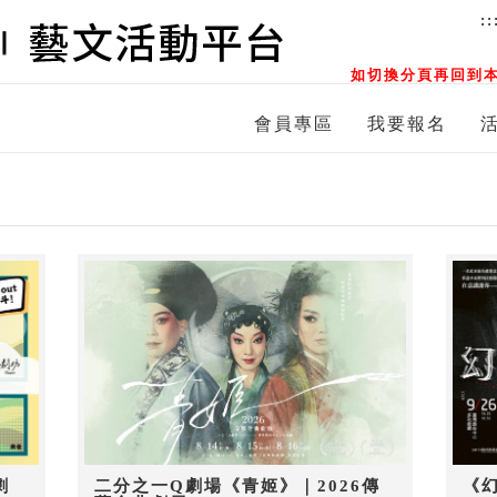
::
如切換分頁再回到本
會員專區
我要報名
劇
二分之一Q劇場《青姬》｜2026傳
《