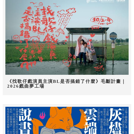
《找歌仔戲演員主演BL是否搞錯了什麼》毛斷計畫｜
2026戲曲夢工場