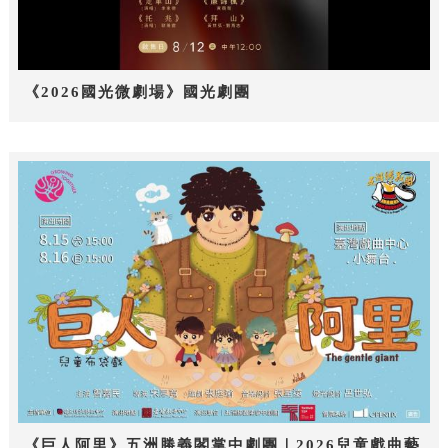
《2026國光微劇場》國光劇團
《巨人阿里》五洲勝義閣掌中劇團｜2026兒童戲曲藝