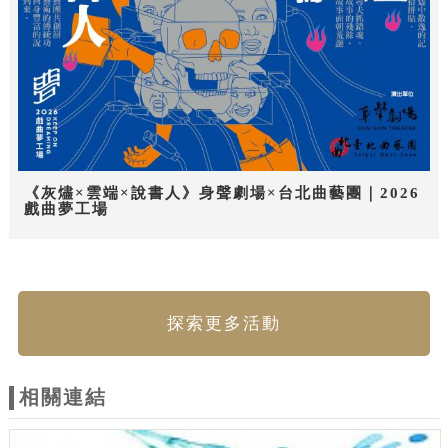
《灰燼×雲端×說書人》身聲劇場×台北曲藝團｜2026
戲曲夢工場
探索更多活動
相關連結