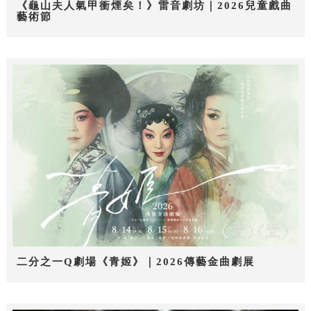
《龜山夫人氣甲衝煙矣！》雷音劇坊｜2026兒童戲曲
藝術節
二分之一Q劇場《青姬》｜2026傳藝金曲劇展