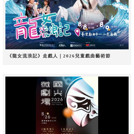
《龍女流浪記》走戲人｜2026兒童戲曲藝術節