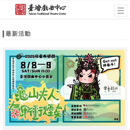
跳到主要內容
網站導覽
Togg
navig
網
站
最新活動
主
題