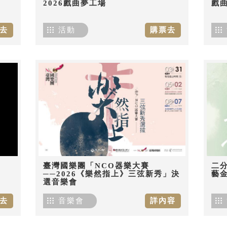
2026戲曲夢工場
戲
去
活動
購票去
臺灣國樂團「NCO器樂大賽
二分
──2026《樂然指上》三弦新秀」決
藝
選音樂會
去
音樂會
詳內容