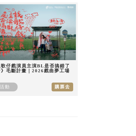
找歌仔戲演員主演BL是否搞錯了
》毛斷計畫｜2026戲曲夢工場
活動
購票去