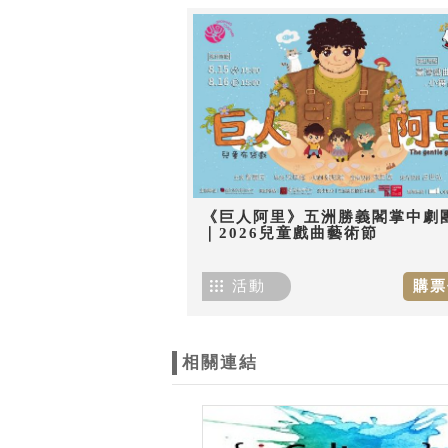
《巨人阿里》五洲勝義閣掌中劇
｜2026兒童戲曲藝術節
活動
購票
相關連結