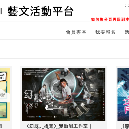
::
如切換分頁再回到本
會員專區
我要報名
劇
《幻肢。換置》變動能工作室｜
《龍