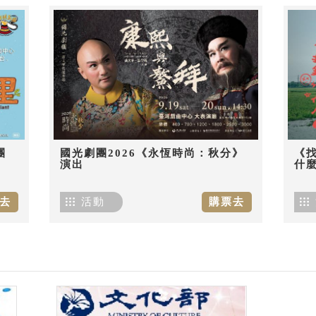
團
國光劇團2026《永恆時尚：秋分》
《
演出
什麼
去
活動
購票去