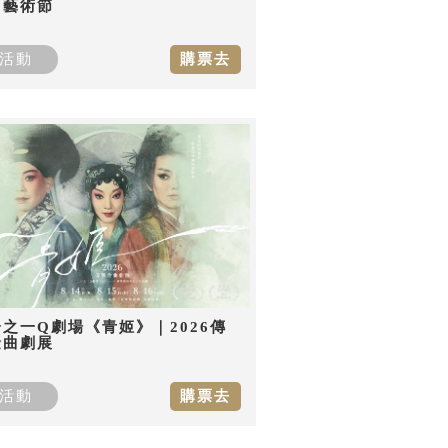
曲藝術節
活動
購票去
之一Q劇場《青姬》｜2026傳
金曲劇展
活動
購票去