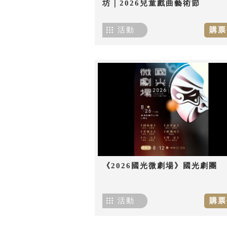
坊｜2026兒童戲曲藝術節
活動
購票
《2026國光微劇場》國光劇團
活動
購票