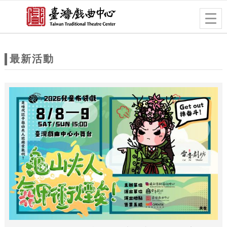
跳到主要內容
網站導覽
Togg
navig
網
站
最新活動
主
題