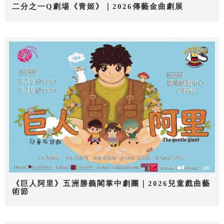
二分之一Q劇場《青姬》｜2026傳藝金曲劇展
《巨人阿里》五洲勝義閣掌中劇團｜2026兒童戲曲藝
術節