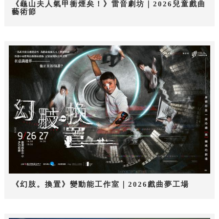
《龜山夫人氣甲衝煙矣！》雷音劇坊｜2026兒童戲曲
藝術節
《幻肢。換置》變動能工作室｜2026戲曲夢工場