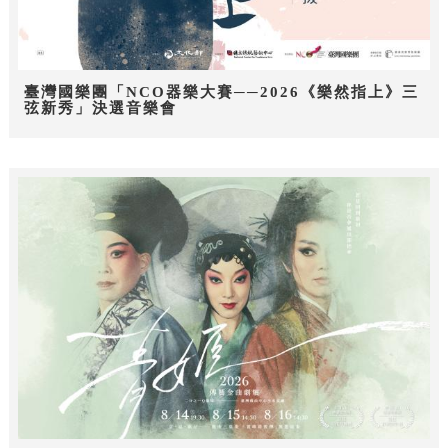
臺灣國樂團「NCO器樂大賽──2026《樂然指上》三
弦新秀」決選音樂會