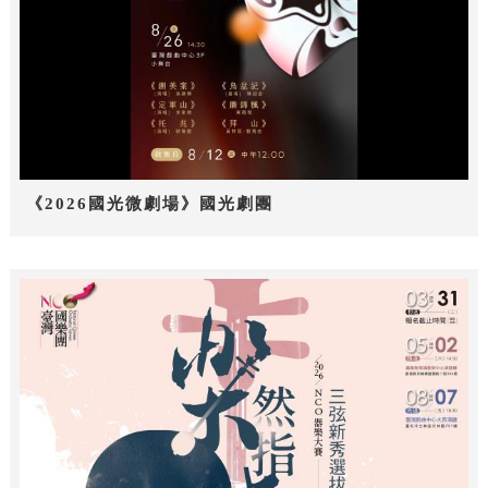
《2026國光微劇場》國光劇團