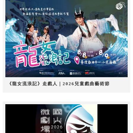
《龍女流浪記》走戲人｜2026兒童戲曲藝術節