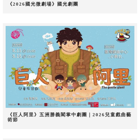
《2026國光微劇場》國光劇團
《巨人阿里》五洲勝義閣掌中劇團｜2026兒童戲曲藝
術節