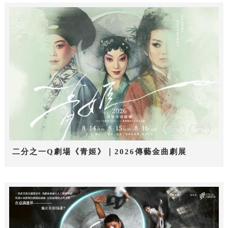
二分之一Q劇場《青姬》｜2026傳藝金曲劇展