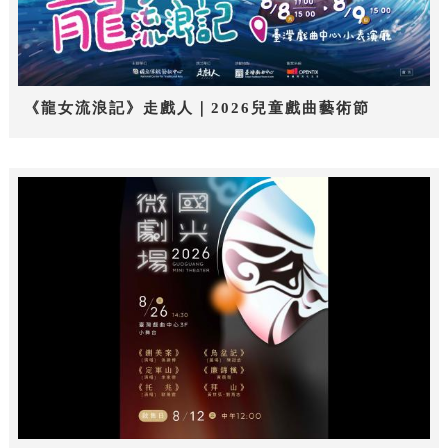
《龍女流浪記》走戲人｜2026兒童戲曲藝術節