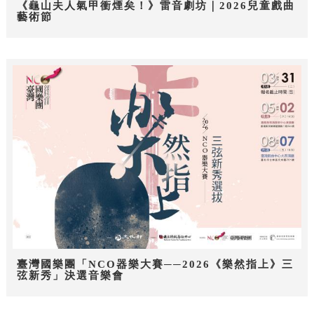
《龜山夫人氣甲衝煙矣！》雷音劇坊｜2026兒童戲曲
藝術節
臺灣國樂團「NCO器樂大賽──2026《樂然指上》三
弦新秀」決選音樂會