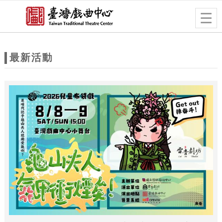
跳到主要內容
網站導覽
Togg
navig
網
站
最新活動
主
題