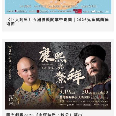
《巨人阿里》五洲勝義閣掌中劇團｜2026兒童戲曲藝
術節
國光劇團2026《永恆時尚：秋分》演出