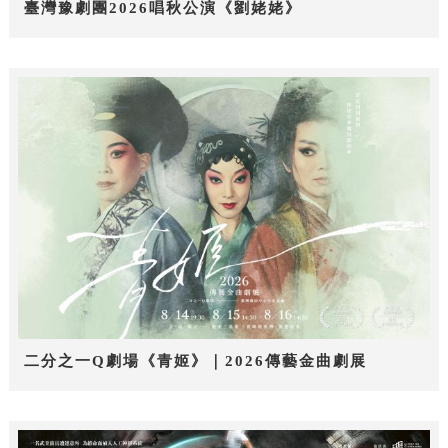
臺灣豫劇團2026唱秋公演《劉姥姥》
二分之一Q劇場《青姬》｜2026傳藝金曲劇展