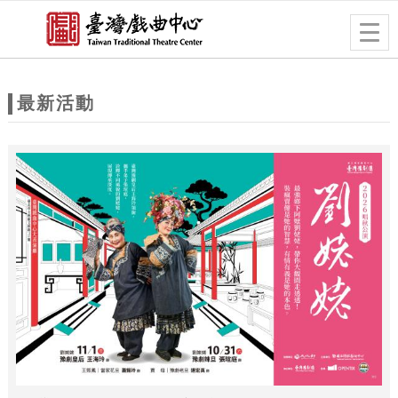
跳到主要內容
網站導覽
Togg
navig
網
站
最新活動
主
題