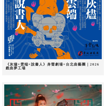
《灰燼×雲端×說書人》身聲劇場×台北曲藝團｜2026
戲曲夢工場