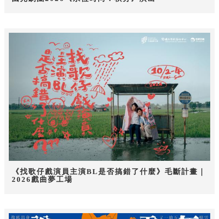
《找歌仔戲演員主演BL是否搞錯了什麼》毛斷計畫｜
2026戲曲夢工場