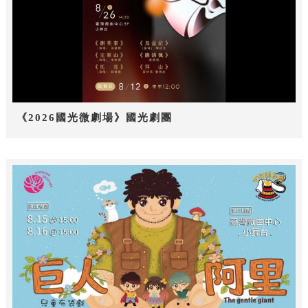
《2026國光微劇場》國光劇團