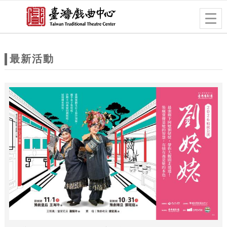
跳到主要內容
網站導覽
Togg
navig
網
站
最新活動
主
題