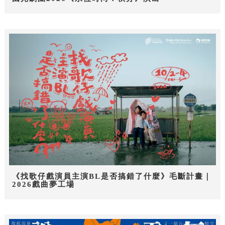
《找歌仔戲演員主演BL是否搞錯了什麼》毛斷計畫｜
2026戲曲夢工場