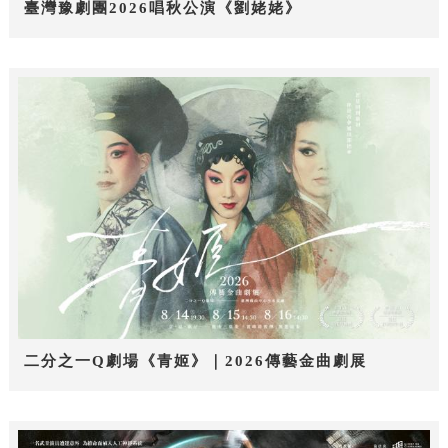
臺灣豫劇團2026唱秋公演《劉姥姥》
二分之一Q劇場《青姬》｜2026傳藝金曲劇展