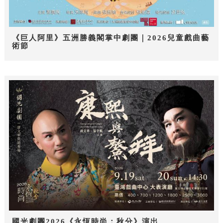
《巨人阿里》五洲勝義閣掌中劇團｜2026兒童戲曲藝
術節
國光劇團2026《永恆時尚：秋分》演出