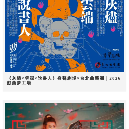
《灰燼×雲端×說書人》身聲劇場×台北曲藝團｜2026
戲曲夢工場