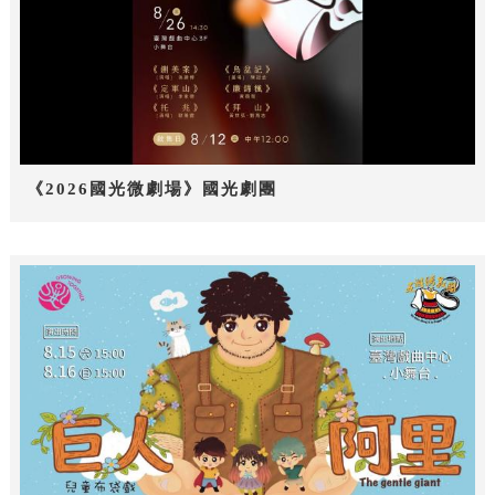
《2026國光微劇場》國光劇團