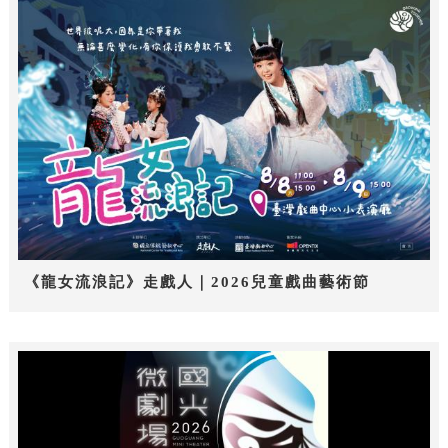
《龍女流浪記》走戲人｜2026兒童戲曲藝術節