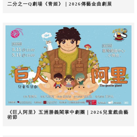
二分之一Q劇場《青姬》｜2026傳藝金曲劇展
《巨人阿里》五洲勝義閣掌中劇團｜2026兒童戲曲藝
術節