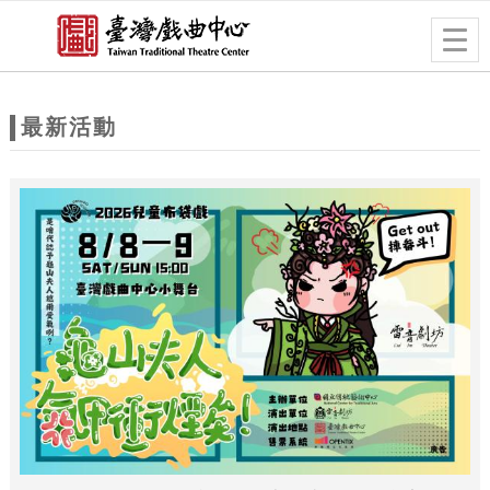
跳到主要內容
網站導覽
Togg
navig
網
站
最新活動
主
題