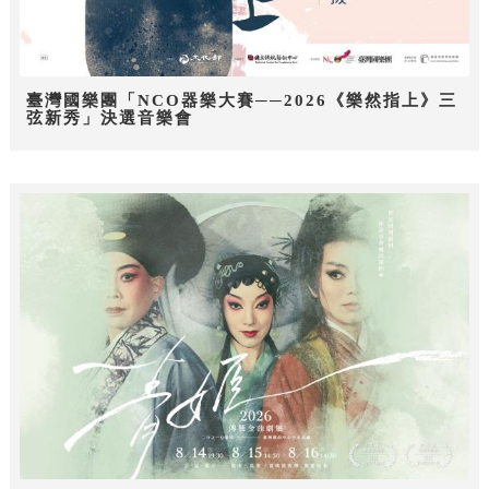
臺灣國樂團「NCO器樂大賽──2026《樂然指上》三
弦新秀」決選音樂會