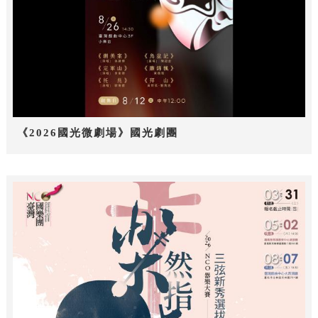
《2026國光微劇場》國光劇團