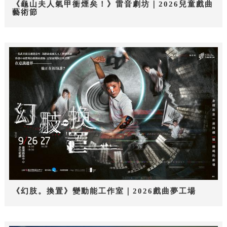
《龜山夫人氣甲衝煙矣！》雷音劇坊｜2026兒童戲曲
藝術節
《幻肢。換置》變動能工作室｜2026戲曲夢工場