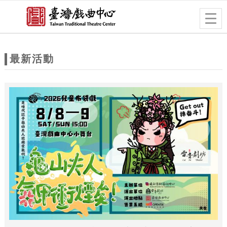
跳到主要內容
網站導覽
Togg
navig
網
站
最新活動
主
題