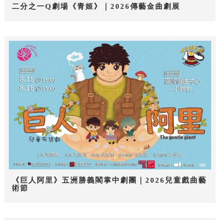
二分之一Q劇場《青姬》｜2026傳藝金曲劇展
《巨人阿里》五洲勝義閣掌中劇團｜2026兒童戲曲藝
術節