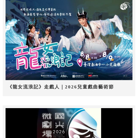
《龍女流浪記》走戲人｜2026兒童戲曲藝術節