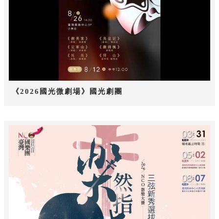
《2026國光微劇場》國光劇團