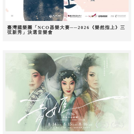
臺灣國樂團「NCO器樂大賽──2026《樂然指上》三
弦新秀」決選音樂會