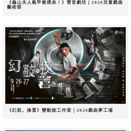
《龜山夫人氣甲衝煙矣！》雷音劇坊｜2026兒童戲曲
藝術節
《幻肢。換置》變動能工作室｜2026戲曲夢工場