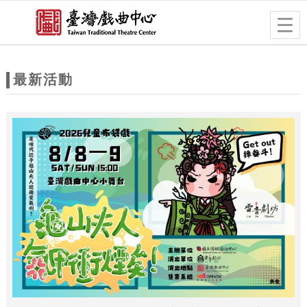
跳到主要內容
網站導覽
Togg
navig
網
站
最新活動
主
題