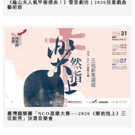
《龜山夫人氣甲衝煙矣！》雷音劇坊｜2026兒童戲曲
藝術節
臺灣國樂團「NCO器樂大賽──2026《樂然指上》三
弦新秀」決選音樂會