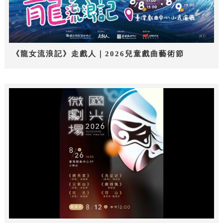
《龍女流浪記》走戲人｜2026兒童戲曲藝術節