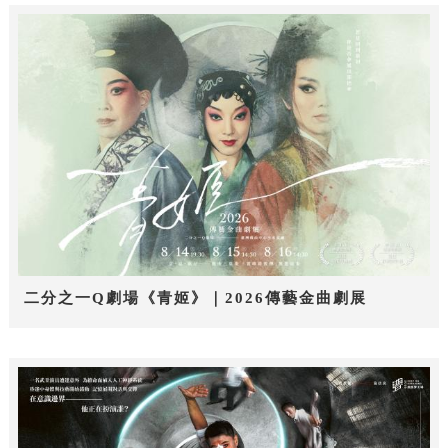
二分之一Q劇場《青姬》｜2026傳藝金曲劇展