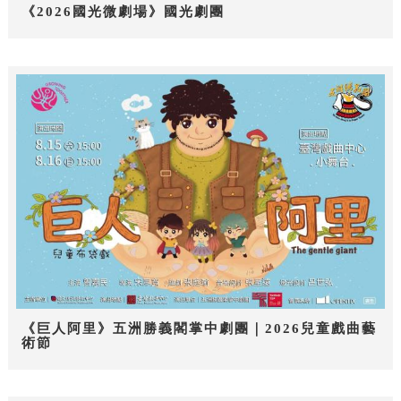
《2026國光微劇場》國光劇團
《巨人阿里》五洲勝義閣掌中劇團｜2026兒童戲曲藝
術節